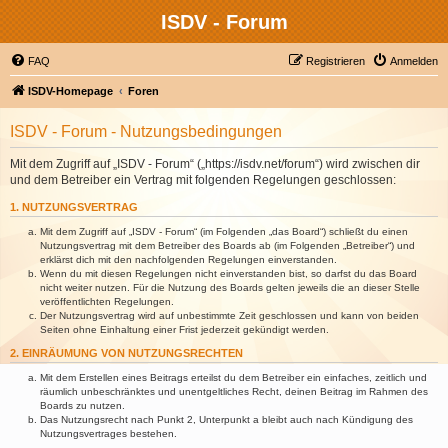
ISDV - Forum
FAQ
Registrieren
Anmelden
ISDV-Homepage
Foren
ISDV - Forum - Nutzungsbedingungen
Mit dem Zugriff auf „ISDV - Forum“ („https://isdv.net/forum“) wird zwischen dir
und dem Betreiber ein Vertrag mit folgenden Regelungen geschlossen:
1. NUTZUNGSVERTRAG
Mit dem Zugriff auf „ISDV - Forum“ (im Folgenden „das Board“) schließt du einen
Nutzungsvertrag mit dem Betreiber des Boards ab (im Folgenden „Betreiber“) und
erklärst dich mit den nachfolgenden Regelungen einverstanden.
Wenn du mit diesen Regelungen nicht einverstanden bist, so darfst du das Board
nicht weiter nutzen. Für die Nutzung des Boards gelten jeweils die an dieser Stelle
veröffentlichten Regelungen.
Der Nutzungsvertrag wird auf unbestimmte Zeit geschlossen und kann von beiden
Seiten ohne Einhaltung einer Frist jederzeit gekündigt werden.
2. EINRÄUMUNG VON NUTZUNGSRECHTEN
Mit dem Erstellen eines Beitrags erteilst du dem Betreiber ein einfaches, zeitlich und
räumlich unbeschränktes und unentgeltliches Recht, deinen Beitrag im Rahmen des
Boards zu nutzen.
Das Nutzungsrecht nach Punkt 2, Unterpunkt a bleibt auch nach Kündigung des
Nutzungsvertrages bestehen.