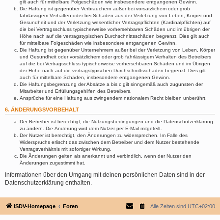
gilt auch für mittelbare Folgeschäden wie insbesondere entgangenen Gewinn.
Die Haftung ist gegenüber Verbrauchern außer bei vorsätzlichem oder grob
fahrlässigem Verhalten oder bei Schäden aus der Verletzung von Leben, Körper und
Gesundheit und der Verletzung wesentlicher Vertragspflichten (Kardinalpflichten) auf
die bei Vertragsschluss typischerweise vorhersehbaren Schäden und im übrigen der
Höhe nach auf die vertragstypischen Durchschnittsschäden begrenzt. Dies gilt auch
für mittelbare Folgeschäden wie insbesondere entgangenen Gewinn.
Die Haftung ist gegenüber Unternehmern außer bei der Verletzung von Leben, Körper
und Gesundheit oder vorsätzlichem oder grob fahrlässigem Verhalten des Betreibers
auf die bei Vertragsschluss typischerweise vorhersehbaren Schäden und im Übrigen
der Höhe nach auf die vertragstypischen Durchschnittsschäden begrenzt. Dies gilt
auch für mittelbare Schäden, insbesondere entgangenen Gewinn.
Die Haftungsbegrenzung der Absätze a bis c gilt sinngemäß auch zugunsten der
Mitarbeiter und Erfüllungsgehilfen des Betreibers.
Ansprüche für eine Haftung aus zwingendem nationalem Recht bleiben unberührt.
6. ÄNDERUNGSVORBEHALT
Der Betreiber ist berechtigt, die Nutzungsbedingungen und die Datenschutzerklärung
zu ändern. Die Änderung wird dem Nutzer per E-Mail mitgeteilt.
Der Nutzer ist berechtigt, den Änderungen zu widersprechen. Im Falle des
Widerspruchs erlischt das zwischen dem Betreiber und dem Nutzer bestehende
Vertragsverhältnis mit sofortiger Wirkung.
Die Änderungen gelten als anerkannt und verbindlich, wenn der Nutzer den
Änderungen zugestimmt hat.
Informationen über den Umgang mit deinen persönlichen Daten sind in der
Datenschutzerklärung enthalten.
ISDV-Homepage
Foren
Alle Zeiten sind
UTC+02:00