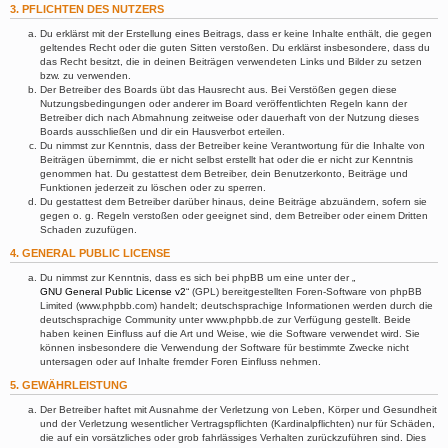
3. PFLICHTEN DES NUTZERS
Du erklärst mit der Erstellung eines Beitrags, dass er keine Inhalte enthält, die gegen
geltendes Recht oder die guten Sitten verstoßen. Du erklärst insbesondere, dass du
das Recht besitzt, die in deinen Beiträgen verwendeten Links und Bilder zu setzen
bzw. zu verwenden.
Der Betreiber des Boards übt das Hausrecht aus. Bei Verstößen gegen diese
Nutzungsbedingungen oder anderer im Board veröffentlichten Regeln kann der
Betreiber dich nach Abmahnung zeitweise oder dauerhaft von der Nutzung dieses
Boards ausschließen und dir ein Hausverbot erteilen.
Du nimmst zur Kenntnis, dass der Betreiber keine Verantwortung für die Inhalte von
Beiträgen übernimmt, die er nicht selbst erstellt hat oder die er nicht zur Kenntnis
genommen hat. Du gestattest dem Betreiber, dein Benutzerkonto, Beiträge und
Funktionen jederzeit zu löschen oder zu sperren.
Du gestattest dem Betreiber darüber hinaus, deine Beiträge abzuändern, sofern sie
gegen o. g. Regeln verstoßen oder geeignet sind, dem Betreiber oder einem Dritten
Schaden zuzufügen.
4. GENERAL PUBLIC LICENSE
Du nimmst zur Kenntnis, dass es sich bei phpBB um eine unter der „
GNU General Public License v2
“ (GPL) bereitgestellten Foren-Software von phpBB
Limited (www.phpbb.com) handelt; deutschsprachige Informationen werden durch die
deutschsprachige Community unter www.phpbb.de zur Verfügung gestellt. Beide
haben keinen Einfluss auf die Art und Weise, wie die Software verwendet wird. Sie
können insbesondere die Verwendung der Software für bestimmte Zwecke nicht
untersagen oder auf Inhalte fremder Foren Einfluss nehmen.
5. GEWÄHRLEISTUNG
Der Betreiber haftet mit Ausnahme der Verletzung von Leben, Körper und Gesundheit
und der Verletzung wesentlicher Vertragspflichten (Kardinalpflichten) nur für Schäden,
die auf ein vorsätzliches oder grob fahrlässiges Verhalten zurückzuführen sind. Dies