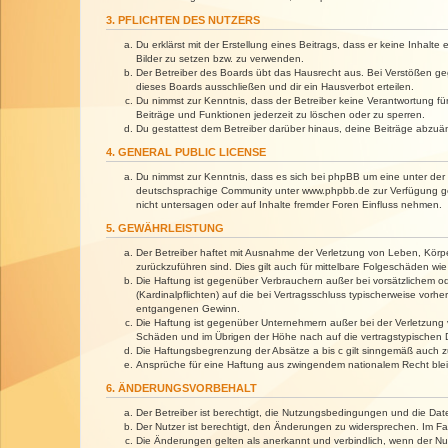
3. PFLICHTEN DES NUTZERS
Du erklärst mit der Erstellung eines Beitrags, dass er keine Inhalt
Bilder zu setzen bzw. zu verwenden.
Der Betreiber des Boards übt das Hausrecht aus. Bei Verstößen g
dieses Boards ausschließen und dir ein Hausverbot erteilen.
Du nimmst zur Kenntnis, dass der Betreiber keine Verantwortung für 
Beiträge und Funktionen jederzeit zu löschen oder zu sperren.
Du gestattest dem Betreiber darüber hinaus, deine Beiträge abzuä
4. GENERAL PUBLIC LICENSE
Du nimmst zur Kenntnis, dass es sich bei phpBB um eine unter der 
deutschsprachige Community unter www.phpbb.de zur Verfügung gest
nicht untersagen oder auf Inhalte fremder Foren Einfluss nehmen.
5. GEWÄHRLEISTUNG
Der Betreiber haftet mit Ausnahme der Verletzung von Leben, Körper
zurückzuführen sind. Dies gilt auch für mittelbare Folgeschäden 
Die Haftung ist gegenüber Verbrauchern außer bei vorsätzlichem o
(Kardinalpflichten) auf die bei Vertragsschluss typischerweise vo
entgangenen Gewinn.
Die Haftung ist gegenüber Unternehmern außer bei der Verletzung 
Schäden und im Übrigen der Höhe nach auf die vertragstypischen 
Die Haftungsbegrenzung der Absätze a bis c gilt sinngemäß auch zu
Ansprüche für eine Haftung aus zwingendem nationalem Recht blei
6. ÄNDERUNGSVORBEHALT
Der Betreiber ist berechtigt, die Nutzungsbedingungen und die Dat
Der Nutzer ist berechtigt, den Änderungen zu widersprechen. Im Fa
Die Änderungen gelten als anerkannt und verbindlich, wenn der N