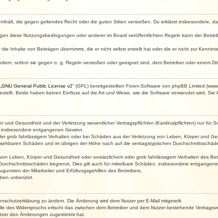
e enthält, die gegen geltendes Recht oder die guten Sitten verstoßen. Du erklärst insbesondere, 
egen diese Nutzungsbedingungen oder anderer im Board veröffentlichten Regeln kann der Betre
die Inhalte von Beiträgen übernimmt, die er nicht selbst erstellt hat oder die er nicht zur Kenn
ndern, sofern sie gegen o. g. Regeln verstoßen oder geeignet sind, dem Betreiber oder einem D
„
GNU General Public License v2
“ (GPL) bereitgestellten Foren-Software von phpBB Limited (ww
ellt. Beide haben keinen Einfluss auf die Art und Weise, wie die Software verwendet wird. Si
 und Gesundheit und der Verletzung wesentlicher Vertragspflichten (Kardinalpflichten) nur für Sc
wie insbesondere entgangenen Gewinn.
der grob fahrlässigem Verhalten oder bei Schäden aus der Verletzung von Leben, Körper und Ges
rhersehbaren Schäden und im übrigen der Höhe nach auf die vertragstypischen Durchschnittsschäde
von Leben, Körper und Gesundheit oder vorsätzlichem oder grob fahrlässigem Verhalten des Betr
Durchschnittsschäden begrenzt. Dies gilt auch für mittelbare Schäden, insbesondere entgangen
gunsten der Mitarbeiter und Erfüllungsgehilfen des Betreibers.
ben unberührt.
enschutzerklärung zu ändern. Die Änderung wird dem Nutzer per E-Mail mitgeteilt.
lle des Widerspruchs erlischt das zwischen dem Betreiber und dem Nutzer bestehende Vertragsverh
utzer den Änderungen zugestimmt hat.