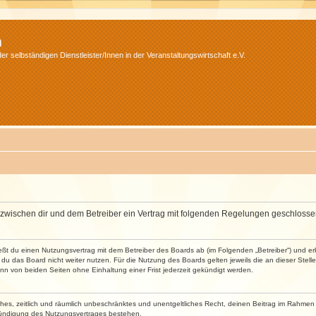
m
r selbständigen Dienstleister/Innen in der Veranstaltungswirtschaft e.V.
wird zwischen dir und dem Betreiber ein Vertrag mit folgenden Regelungen geschlosse
ließt du einen Nutzungsvertrag mit dem Betreiber des Boards ab (im Folgenden „Betreiber“) und 
du das Board nicht weiter nutzen. Für die Nutzung des Boards gelten jeweils die an dieser Stell
n von beiden Seiten ohne Einhaltung einer Frist jederzeit gekündigt werden.
faches, zeitlich und räumlich unbeschränktes und unentgeltliches Recht, deinen Beitrag im Rahme
Kündigung des Nutzungsvertrages bestehen.