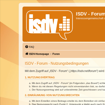
ISDV - Foru
Interessengemeinschaft de
FAQ
ISDV-Homepage
Foren
ISDV - Forum - Nutzungsbedingungen
Mit dem Zugriff auf „ISDV - Forum“ („https://isdv.net/forum“) 
1. NUTZUNGSVERTRAG
Mit dem Zugriff auf „ISDV - Forum“ (im Folgenden „das Board“) sch
Wenn du mit diesen Regelungen nicht einverstanden bist, so darfst 
Der Nutzungsvertrag wird auf unbestimmte Zeit geschlossen und kan
2. EINRÄUMUNG VON NUTZUNGSRECHTEN
Mit dem Erstellen eines Beitrags erteilst du dem Betreiber ein ein
Das Nutzungsrecht nach Punkt 2, Unterpunkt a bleibt auch nach 