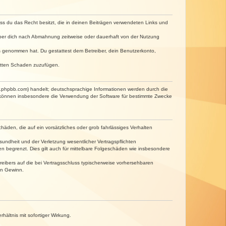
dass du das Recht besitzt, die in deinen Beiträgen verwendeten Links und
iber dich nach Abmahnung zeitweise oder dauerhaft von der Nutzung
tnis genommen hat. Du gestattest dem Betreiber, dein Benutzerkonto,
ritten Schaden zuzufügen.
w.phpbb.com) handelt; deutschsprachige Informationen werden durch die
e können insbesondere die Verwendung der Software für bestimmte Zwecke
häden, die auf ein vorsätzliches oder grob fahrlässiges Verhalten
undheit und der Verletzung wesentlicher Vertragspflichten
n begrenzt. Dies gilt auch für mittelbare Folgeschäden wie insbesondere
eibers auf die bei Vertragsschluss typischerweise vorhersehbaren
en Gewinn.
ältnis mit sofortiger Wirkung.