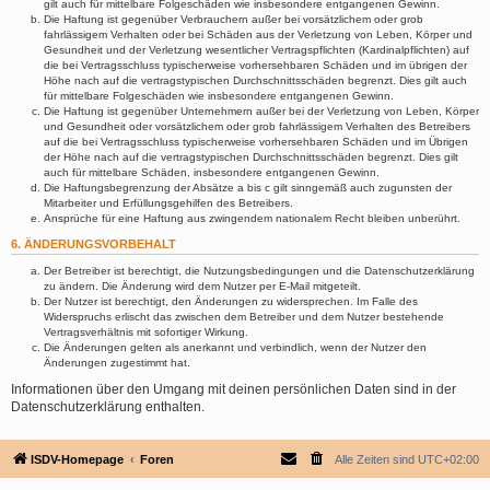
gilt auch für mittelbare Folgeschäden wie insbesondere entgangenen Gewinn.
Die Haftung ist gegenüber Verbrauchern außer bei vorsätzlichem oder grob
fahrlässigem Verhalten oder bei Schäden aus der Verletzung von Leben, Körper und
Gesundheit und der Verletzung wesentlicher Vertragspflichten (Kardinalpflichten) auf
die bei Vertragsschluss typischerweise vorhersehbaren Schäden und im übrigen der
Höhe nach auf die vertragstypischen Durchschnittsschäden begrenzt. Dies gilt auch
für mittelbare Folgeschäden wie insbesondere entgangenen Gewinn.
Die Haftung ist gegenüber Unternehmern außer bei der Verletzung von Leben, Körper
und Gesundheit oder vorsätzlichem oder grob fahrlässigem Verhalten des Betreibers
auf die bei Vertragsschluss typischerweise vorhersehbaren Schäden und im Übrigen
der Höhe nach auf die vertragstypischen Durchschnittsschäden begrenzt. Dies gilt
auch für mittelbare Schäden, insbesondere entgangenen Gewinn.
Die Haftungsbegrenzung der Absätze a bis c gilt sinngemäß auch zugunsten der
Mitarbeiter und Erfüllungsgehilfen des Betreibers.
Ansprüche für eine Haftung aus zwingendem nationalem Recht bleiben unberührt.
6. ÄNDERUNGSVORBEHALT
Der Betreiber ist berechtigt, die Nutzungsbedingungen und die Datenschutzerklärung
zu ändern. Die Änderung wird dem Nutzer per E-Mail mitgeteilt.
Der Nutzer ist berechtigt, den Änderungen zu widersprechen. Im Falle des
Widerspruchs erlischt das zwischen dem Betreiber und dem Nutzer bestehende
Vertragsverhältnis mit sofortiger Wirkung.
Die Änderungen gelten als anerkannt und verbindlich, wenn der Nutzer den
Änderungen zugestimmt hat.
Informationen über den Umgang mit deinen persönlichen Daten sind in der
Datenschutzerklärung enthalten.
ISDV-Homepage
Foren
Alle Zeiten sind
UTC+02:00