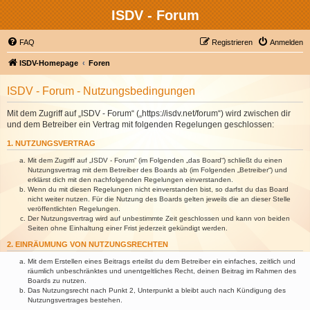
ISDV - Forum
FAQ
Registrieren
Anmelden
ISDV-Homepage
Foren
ISDV - Forum - Nutzungsbedingungen
Mit dem Zugriff auf „ISDV - Forum“ („https://isdv.net/forum“) wird zwischen dir
und dem Betreiber ein Vertrag mit folgenden Regelungen geschlossen:
1. NUTZUNGSVERTRAG
Mit dem Zugriff auf „ISDV - Forum“ (im Folgenden „das Board“) schließt du einen
Nutzungsvertrag mit dem Betreiber des Boards ab (im Folgenden „Betreiber“) und
erklärst dich mit den nachfolgenden Regelungen einverstanden.
Wenn du mit diesen Regelungen nicht einverstanden bist, so darfst du das Board
nicht weiter nutzen. Für die Nutzung des Boards gelten jeweils die an dieser Stelle
veröffentlichten Regelungen.
Der Nutzungsvertrag wird auf unbestimmte Zeit geschlossen und kann von beiden
Seiten ohne Einhaltung einer Frist jederzeit gekündigt werden.
2. EINRÄUMUNG VON NUTZUNGSRECHTEN
Mit dem Erstellen eines Beitrags erteilst du dem Betreiber ein einfaches, zeitlich und
räumlich unbeschränktes und unentgeltliches Recht, deinen Beitrag im Rahmen des
Boards zu nutzen.
Das Nutzungsrecht nach Punkt 2, Unterpunkt a bleibt auch nach Kündigung des
Nutzungsvertrages bestehen.