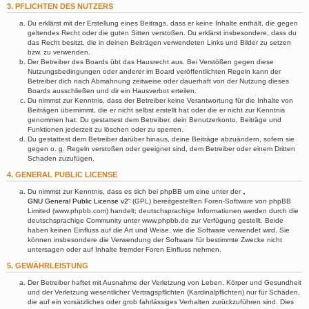
3. PFLICHTEN DES NUTZERS
Du erklärst mit der Erstellung eines Beitrags, dass er keine Inhalte enthält, die gegen
geltendes Recht oder die guten Sitten verstoßen. Du erklärst insbesondere, dass du
das Recht besitzt, die in deinen Beiträgen verwendeten Links und Bilder zu setzen
bzw. zu verwenden.
Der Betreiber des Boards übt das Hausrecht aus. Bei Verstößen gegen diese
Nutzungsbedingungen oder anderer im Board veröffentlichten Regeln kann der
Betreiber dich nach Abmahnung zeitweise oder dauerhaft von der Nutzung dieses
Boards ausschließen und dir ein Hausverbot erteilen.
Du nimmst zur Kenntnis, dass der Betreiber keine Verantwortung für die Inhalte von
Beiträgen übernimmt, die er nicht selbst erstellt hat oder die er nicht zur Kenntnis
genommen hat. Du gestattest dem Betreiber, dein Benutzerkonto, Beiträge und
Funktionen jederzeit zu löschen oder zu sperren.
Du gestattest dem Betreiber darüber hinaus, deine Beiträge abzuändern, sofern sie
gegen o. g. Regeln verstoßen oder geeignet sind, dem Betreiber oder einem Dritten
Schaden zuzufügen.
4. GENERAL PUBLIC LICENSE
Du nimmst zur Kenntnis, dass es sich bei phpBB um eine unter der „
GNU General Public License v2
“ (GPL) bereitgestellten Foren-Software von phpBB
Limited (www.phpbb.com) handelt; deutschsprachige Informationen werden durch die
deutschsprachige Community unter www.phpbb.de zur Verfügung gestellt. Beide
haben keinen Einfluss auf die Art und Weise, wie die Software verwendet wird. Sie
können insbesondere die Verwendung der Software für bestimmte Zwecke nicht
untersagen oder auf Inhalte fremder Foren Einfluss nehmen.
5. GEWÄHRLEISTUNG
Der Betreiber haftet mit Ausnahme der Verletzung von Leben, Körper und Gesundheit
und der Verletzung wesentlicher Vertragspflichten (Kardinalpflichten) nur für Schäden,
die auf ein vorsätzliches oder grob fahrlässiges Verhalten zurückzuführen sind. Dies