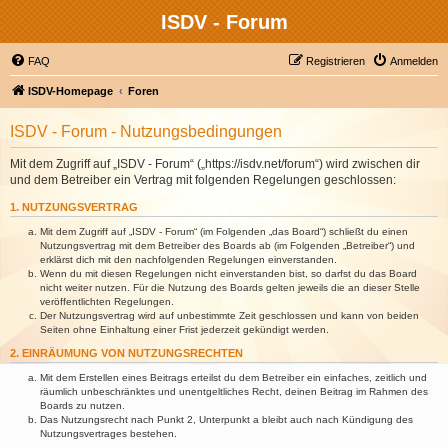
ISDV - Forum
FAQ
Registrieren
Anmelden
ISDV-Homepage
Foren
ISDV - Forum - Nutzungsbedingungen
Mit dem Zugriff auf „ISDV - Forum“ („https://isdv.net/forum“) wird zwischen dir
und dem Betreiber ein Vertrag mit folgenden Regelungen geschlossen:
1. NUTZUNGSVERTRAG
Mit dem Zugriff auf „ISDV - Forum“ (im Folgenden „das Board“) schließt du einen
Nutzungsvertrag mit dem Betreiber des Boards ab (im Folgenden „Betreiber“) und
erklärst dich mit den nachfolgenden Regelungen einverstanden.
Wenn du mit diesen Regelungen nicht einverstanden bist, so darfst du das Board
nicht weiter nutzen. Für die Nutzung des Boards gelten jeweils die an dieser Stelle
veröffentlichten Regelungen.
Der Nutzungsvertrag wird auf unbestimmte Zeit geschlossen und kann von beiden
Seiten ohne Einhaltung einer Frist jederzeit gekündigt werden.
2. EINRÄUMUNG VON NUTZUNGSRECHTEN
Mit dem Erstellen eines Beitrags erteilst du dem Betreiber ein einfaches, zeitlich und
räumlich unbeschränktes und unentgeltliches Recht, deinen Beitrag im Rahmen des
Boards zu nutzen.
Das Nutzungsrecht nach Punkt 2, Unterpunkt a bleibt auch nach Kündigung des
Nutzungsvertrages bestehen.