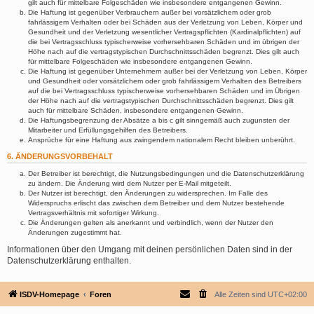
gilt auch für mittelbare Folgeschäden wie insbesondere entgangenen Gewinn.
Die Haftung ist gegenüber Verbrauchern außer bei vorsätzlichem oder grob
fahrlässigem Verhalten oder bei Schäden aus der Verletzung von Leben, Körper und
Gesundheit und der Verletzung wesentlicher Vertragspflichten (Kardinalpflichten) auf
die bei Vertragsschluss typischerweise vorhersehbaren Schäden und im übrigen der
Höhe nach auf die vertragstypischen Durchschnittsschäden begrenzt. Dies gilt auch
für mittelbare Folgeschäden wie insbesondere entgangenen Gewinn.
Die Haftung ist gegenüber Unternehmern außer bei der Verletzung von Leben, Körper
und Gesundheit oder vorsätzlichem oder grob fahrlässigem Verhalten des Betreibers
auf die bei Vertragsschluss typischerweise vorhersehbaren Schäden und im Übrigen
der Höhe nach auf die vertragstypischen Durchschnittsschäden begrenzt. Dies gilt
auch für mittelbare Schäden, insbesondere entgangenen Gewinn.
Die Haftungsbegrenzung der Absätze a bis c gilt sinngemäß auch zugunsten der
Mitarbeiter und Erfüllungsgehilfen des Betreibers.
Ansprüche für eine Haftung aus zwingendem nationalem Recht bleiben unberührt.
6. ÄNDERUNGSVORBEHALT
Der Betreiber ist berechtigt, die Nutzungsbedingungen und die Datenschutzerklärung
zu ändern. Die Änderung wird dem Nutzer per E-Mail mitgeteilt.
Der Nutzer ist berechtigt, den Änderungen zu widersprechen. Im Falle des
Widerspruchs erlischt das zwischen dem Betreiber und dem Nutzer bestehende
Vertragsverhältnis mit sofortiger Wirkung.
Die Änderungen gelten als anerkannt und verbindlich, wenn der Nutzer den
Änderungen zugestimmt hat.
Informationen über den Umgang mit deinen persönlichen Daten sind in der
Datenschutzerklärung enthalten.
ISDV-Homepage
Foren
Alle Zeiten sind
UTC+02:00