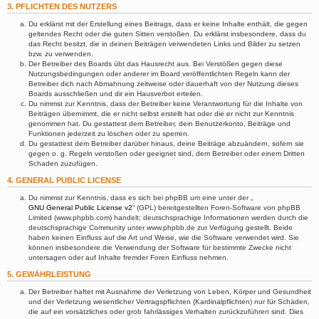
3. PFLICHTEN DES NUTZERS
Du erklärst mit der Erstellung eines Beitrags, dass er keine Inhalte enthält, die gegen
geltendes Recht oder die guten Sitten verstoßen. Du erklärst insbesondere, dass du
das Recht besitzt, die in deinen Beiträgen verwendeten Links und Bilder zu setzen
bzw. zu verwenden.
Der Betreiber des Boards übt das Hausrecht aus. Bei Verstößen gegen diese
Nutzungsbedingungen oder anderer im Board veröffentlichten Regeln kann der
Betreiber dich nach Abmahnung zeitweise oder dauerhaft von der Nutzung dieses
Boards ausschließen und dir ein Hausverbot erteilen.
Du nimmst zur Kenntnis, dass der Betreiber keine Verantwortung für die Inhalte von
Beiträgen übernimmt, die er nicht selbst erstellt hat oder die er nicht zur Kenntnis
genommen hat. Du gestattest dem Betreiber, dein Benutzerkonto, Beiträge und
Funktionen jederzeit zu löschen oder zu sperren.
Du gestattest dem Betreiber darüber hinaus, deine Beiträge abzuändern, sofern sie
gegen o. g. Regeln verstoßen oder geeignet sind, dem Betreiber oder einem Dritten
Schaden zuzufügen.
4. GENERAL PUBLIC LICENSE
Du nimmst zur Kenntnis, dass es sich bei phpBB um eine unter der „
GNU General Public License v2
“ (GPL) bereitgestellten Foren-Software von phpBB
Limited (www.phpbb.com) handelt; deutschsprachige Informationen werden durch die
deutschsprachige Community unter www.phpbb.de zur Verfügung gestellt. Beide
haben keinen Einfluss auf die Art und Weise, wie die Software verwendet wird. Sie
können insbesondere die Verwendung der Software für bestimmte Zwecke nicht
untersagen oder auf Inhalte fremder Foren Einfluss nehmen.
5. GEWÄHRLEISTUNG
Der Betreiber haftet mit Ausnahme der Verletzung von Leben, Körper und Gesundheit
und der Verletzung wesentlicher Vertragspflichten (Kardinalpflichten) nur für Schäden,
die auf ein vorsätzliches oder grob fahrlässiges Verhalten zurückzuführen sind. Dies