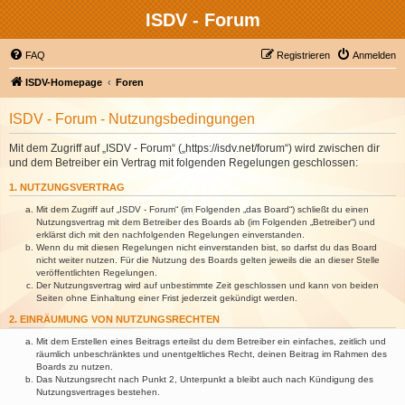
ISDV - Forum
FAQ
Registrieren
Anmelden
ISDV-Homepage
Foren
ISDV - Forum - Nutzungsbedingungen
Mit dem Zugriff auf „ISDV - Forum“ („https://isdv.net/forum“) wird zwischen dir
und dem Betreiber ein Vertrag mit folgenden Regelungen geschlossen:
1. NUTZUNGSVERTRAG
Mit dem Zugriff auf „ISDV - Forum“ (im Folgenden „das Board“) schließt du einen
Nutzungsvertrag mit dem Betreiber des Boards ab (im Folgenden „Betreiber“) und
erklärst dich mit den nachfolgenden Regelungen einverstanden.
Wenn du mit diesen Regelungen nicht einverstanden bist, so darfst du das Board
nicht weiter nutzen. Für die Nutzung des Boards gelten jeweils die an dieser Stelle
veröffentlichten Regelungen.
Der Nutzungsvertrag wird auf unbestimmte Zeit geschlossen und kann von beiden
Seiten ohne Einhaltung einer Frist jederzeit gekündigt werden.
2. EINRÄUMUNG VON NUTZUNGSRECHTEN
Mit dem Erstellen eines Beitrags erteilst du dem Betreiber ein einfaches, zeitlich und
räumlich unbeschränktes und unentgeltliches Recht, deinen Beitrag im Rahmen des
Boards zu nutzen.
Das Nutzungsrecht nach Punkt 2, Unterpunkt a bleibt auch nach Kündigung des
Nutzungsvertrages bestehen.