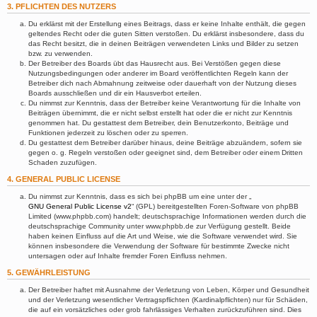
3. PFLICHTEN DES NUTZERS
Du erklärst mit der Erstellung eines Beitrags, dass er keine Inhalte enthält, die gegen
geltendes Recht oder die guten Sitten verstoßen. Du erklärst insbesondere, dass du
das Recht besitzt, die in deinen Beiträgen verwendeten Links und Bilder zu setzen
bzw. zu verwenden.
Der Betreiber des Boards übt das Hausrecht aus. Bei Verstößen gegen diese
Nutzungsbedingungen oder anderer im Board veröffentlichten Regeln kann der
Betreiber dich nach Abmahnung zeitweise oder dauerhaft von der Nutzung dieses
Boards ausschließen und dir ein Hausverbot erteilen.
Du nimmst zur Kenntnis, dass der Betreiber keine Verantwortung für die Inhalte von
Beiträgen übernimmt, die er nicht selbst erstellt hat oder die er nicht zur Kenntnis
genommen hat. Du gestattest dem Betreiber, dein Benutzerkonto, Beiträge und
Funktionen jederzeit zu löschen oder zu sperren.
Du gestattest dem Betreiber darüber hinaus, deine Beiträge abzuändern, sofern sie
gegen o. g. Regeln verstoßen oder geeignet sind, dem Betreiber oder einem Dritten
Schaden zuzufügen.
4. GENERAL PUBLIC LICENSE
Du nimmst zur Kenntnis, dass es sich bei phpBB um eine unter der „
GNU General Public License v2
“ (GPL) bereitgestellten Foren-Software von phpBB
Limited (www.phpbb.com) handelt; deutschsprachige Informationen werden durch die
deutschsprachige Community unter www.phpbb.de zur Verfügung gestellt. Beide
haben keinen Einfluss auf die Art und Weise, wie die Software verwendet wird. Sie
können insbesondere die Verwendung der Software für bestimmte Zwecke nicht
untersagen oder auf Inhalte fremder Foren Einfluss nehmen.
5. GEWÄHRLEISTUNG
Der Betreiber haftet mit Ausnahme der Verletzung von Leben, Körper und Gesundheit
und der Verletzung wesentlicher Vertragspflichten (Kardinalpflichten) nur für Schäden,
die auf ein vorsätzliches oder grob fahrlässiges Verhalten zurückzuführen sind. Dies