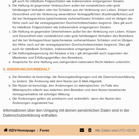
gilt auch für mittelbare Folgeschäden wie insbesondere entgangenen Gewinn.
Die Haftung ist gegenüber Verbrauchern außer bei vorsätzlichem oder grob
fahrlässigem Verhalten oder bei Schäden aus der Verletzung von Leben, Körper und
Gesundheit und der Verletzung wesentlicher Vertragspflichten (Kardinalpflichten) auf
die bei Vertragsschluss typischerweise vorhersehbaren Schäden und im übrigen der
Höhe nach auf die vertragstypischen Durchschnittsschäden begrenzt. Dies gilt auch
für mittelbare Folgeschäden wie insbesondere entgangenen Gewinn.
Die Haftung ist gegenüber Unternehmern außer bei der Verletzung von Leben, Körper
und Gesundheit oder vorsätzlichem oder grob fahrlässigem Verhalten des Betreibers
auf die bei Vertragsschluss typischerweise vorhersehbaren Schäden und im Übrigen
der Höhe nach auf die vertragstypischen Durchschnittsschäden begrenzt. Dies gilt
auch für mittelbare Schäden, insbesondere entgangenen Gewinn.
Die Haftungsbegrenzung der Absätze a bis c gilt sinngemäß auch zugunsten der
Mitarbeiter und Erfüllungsgehilfen des Betreibers.
Ansprüche für eine Haftung aus zwingendem nationalem Recht bleiben unberührt.
6. ÄNDERUNGSVORBEHALT
Der Betreiber ist berechtigt, die Nutzungsbedingungen und die Datenschutzerklärung
zu ändern. Die Änderung wird dem Nutzer per E-Mail mitgeteilt.
Der Nutzer ist berechtigt, den Änderungen zu widersprechen. Im Falle des
Widerspruchs erlischt das zwischen dem Betreiber und dem Nutzer bestehende
Vertragsverhältnis mit sofortiger Wirkung.
Die Änderungen gelten als anerkannt und verbindlich, wenn der Nutzer den
Änderungen zugestimmt hat.
Informationen über den Umgang mit deinen persönlichen Daten sind in der
Datenschutzerklärung enthalten.
ISDV-Homepage
Foren
Alle Zeiten sind
UTC+02:00