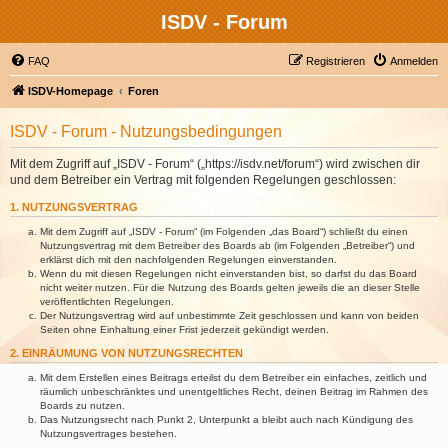
ISDV - Forum
FAQ
Registrieren
Anmelden
ISDV-Homepage
Foren
ISDV - Forum - Nutzungsbedingungen
Mit dem Zugriff auf „ISDV - Forum“ („https://isdv.net/forum“) wird zwischen dir
und dem Betreiber ein Vertrag mit folgenden Regelungen geschlossen:
1. NUTZUNGSVERTRAG
Mit dem Zugriff auf „ISDV - Forum“ (im Folgenden „das Board“) schließt du einen
Nutzungsvertrag mit dem Betreiber des Boards ab (im Folgenden „Betreiber“) und
erklärst dich mit den nachfolgenden Regelungen einverstanden.
Wenn du mit diesen Regelungen nicht einverstanden bist, so darfst du das Board
nicht weiter nutzen. Für die Nutzung des Boards gelten jeweils die an dieser Stelle
veröffentlichten Regelungen.
Der Nutzungsvertrag wird auf unbestimmte Zeit geschlossen und kann von beiden
Seiten ohne Einhaltung einer Frist jederzeit gekündigt werden.
2. EINRÄUMUNG VON NUTZUNGSRECHTEN
Mit dem Erstellen eines Beitrags erteilst du dem Betreiber ein einfaches, zeitlich und
räumlich unbeschränktes und unentgeltliches Recht, deinen Beitrag im Rahmen des
Boards zu nutzen.
Das Nutzungsrecht nach Punkt 2, Unterpunkt a bleibt auch nach Kündigung des
Nutzungsvertrages bestehen.