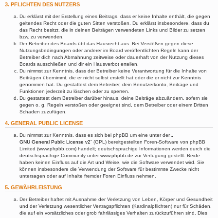
3. PFLICHTEN DES NUTZERS
Du erklärst mit der Erstellung eines Beitrags, dass er keine Inhalte enthält, die gegen
geltendes Recht oder die guten Sitten verstoßen. Du erklärst insbesondere, dass du
das Recht besitzt, die in deinen Beiträgen verwendeten Links und Bilder zu setzen
bzw. zu verwenden.
Der Betreiber des Boards übt das Hausrecht aus. Bei Verstößen gegen diese
Nutzungsbedingungen oder anderer im Board veröffentlichten Regeln kann der
Betreiber dich nach Abmahnung zeitweise oder dauerhaft von der Nutzung dieses
Boards ausschließen und dir ein Hausverbot erteilen.
Du nimmst zur Kenntnis, dass der Betreiber keine Verantwortung für die Inhalte von
Beiträgen übernimmt, die er nicht selbst erstellt hat oder die er nicht zur Kenntnis
genommen hat. Du gestattest dem Betreiber, dein Benutzerkonto, Beiträge und
Funktionen jederzeit zu löschen oder zu sperren.
Du gestattest dem Betreiber darüber hinaus, deine Beiträge abzuändern, sofern sie
gegen o. g. Regeln verstoßen oder geeignet sind, dem Betreiber oder einem Dritten
Schaden zuzufügen.
4. GENERAL PUBLIC LICENSE
Du nimmst zur Kenntnis, dass es sich bei phpBB um eine unter der „
GNU General Public License v2
“ (GPL) bereitgestellten Foren-Software von phpBB
Limited (www.phpbb.com) handelt; deutschsprachige Informationen werden durch die
deutschsprachige Community unter www.phpbb.de zur Verfügung gestellt. Beide
haben keinen Einfluss auf die Art und Weise, wie die Software verwendet wird. Sie
können insbesondere die Verwendung der Software für bestimmte Zwecke nicht
untersagen oder auf Inhalte fremder Foren Einfluss nehmen.
5. GEWÄHRLEISTUNG
Der Betreiber haftet mit Ausnahme der Verletzung von Leben, Körper und Gesundheit
und der Verletzung wesentlicher Vertragspflichten (Kardinalpflichten) nur für Schäden,
die auf ein vorsätzliches oder grob fahrlässiges Verhalten zurückzuführen sind. Dies