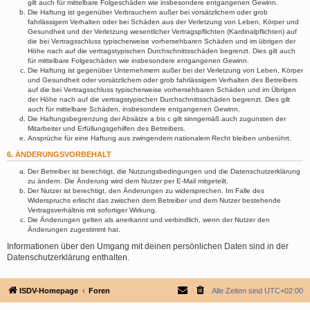
gilt auch für mittelbare Folgeschäden wie insbesondere entgangenen Gewinn.
Die Haftung ist gegenüber Verbrauchern außer bei vorsätzlichem oder grob
fahrlässigem Verhalten oder bei Schäden aus der Verletzung von Leben, Körper und
Gesundheit und der Verletzung wesentlicher Vertragspflichten (Kardinalpflichten) auf
die bei Vertragsschluss typischerweise vorhersehbaren Schäden und im übrigen der
Höhe nach auf die vertragstypischen Durchschnittsschäden begrenzt. Dies gilt auch
für mittelbare Folgeschäden wie insbesondere entgangenen Gewinn.
Die Haftung ist gegenüber Unternehmern außer bei der Verletzung von Leben, Körper
und Gesundheit oder vorsätzlichem oder grob fahrlässigem Verhalten des Betreibers
auf die bei Vertragsschluss typischerweise vorhersehbaren Schäden und im Übrigen
der Höhe nach auf die vertragstypischen Durchschnittsschäden begrenzt. Dies gilt
auch für mittelbare Schäden, insbesondere entgangenen Gewinn.
Die Haftungsbegrenzung der Absätze a bis c gilt sinngemäß auch zugunsten der
Mitarbeiter und Erfüllungsgehilfen des Betreibers.
Ansprüche für eine Haftung aus zwingendem nationalem Recht bleiben unberührt.
6. ÄNDERUNGSVORBEHALT
Der Betreiber ist berechtigt, die Nutzungsbedingungen und die Datenschutzerklärung
zu ändern. Die Änderung wird dem Nutzer per E-Mail mitgeteilt.
Der Nutzer ist berechtigt, den Änderungen zu widersprechen. Im Falle des
Widerspruchs erlischt das zwischen dem Betreiber und dem Nutzer bestehende
Vertragsverhältnis mit sofortiger Wirkung.
Die Änderungen gelten als anerkannt und verbindlich, wenn der Nutzer den
Änderungen zugestimmt hat.
Informationen über den Umgang mit deinen persönlichen Daten sind in der
Datenschutzerklärung enthalten.
ISDV-Homepage
Foren
Alle Zeiten sind
UTC+02:00