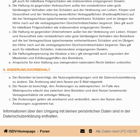
gilt auch für mittelbare Folgeschäden wie insbesondere entgangenen Gewinn.
Die Haftung ist gegenüber Verbrauchern außer bei vorsätzlichem oder grob
fahrlässigem Verhalten oder bei Schäden aus der Verletzung von Leben, Körper und
Gesundheit und der Verletzung wesentlicher Vertragspflichten (Kardinalpflichten) auf
die bei Vertragsschluss typischerweise vorhersehbaren Schäden und im übrigen der
Höhe nach auf die vertragstypischen Durchschnittsschäden begrenzt. Dies gilt auch
für mittelbare Folgeschäden wie insbesondere entgangenen Gewinn.
Die Haftung ist gegenüber Unternehmern außer bei der Verletzung von Leben, Körper
und Gesundheit oder vorsätzlichem oder grob fahrlässigem Verhalten des Betreibers
auf die bei Vertragsschluss typischerweise vorhersehbaren Schäden und im Übrigen
der Höhe nach auf die vertragstypischen Durchschnittsschäden begrenzt. Dies gilt
auch für mittelbare Schäden, insbesondere entgangenen Gewinn.
Die Haftungsbegrenzung der Absätze a bis c gilt sinngemäß auch zugunsten der
Mitarbeiter und Erfüllungsgehilfen des Betreibers.
Ansprüche für eine Haftung aus zwingendem nationalem Recht bleiben unberührt.
6. ÄNDERUNGSVORBEHALT
Der Betreiber ist berechtigt, die Nutzungsbedingungen und die Datenschutzerklärung
zu ändern. Die Änderung wird dem Nutzer per E-Mail mitgeteilt.
Der Nutzer ist berechtigt, den Änderungen zu widersprechen. Im Falle des
Widerspruchs erlischt das zwischen dem Betreiber und dem Nutzer bestehende
Vertragsverhältnis mit sofortiger Wirkung.
Die Änderungen gelten als anerkannt und verbindlich, wenn der Nutzer den
Änderungen zugestimmt hat.
Informationen über den Umgang mit deinen persönlichen Daten sind in der
Datenschutzerklärung enthalten.
ISDV-Homepage
Foren
Alle Zeiten sind
UTC+02:00