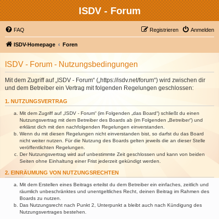
ISDV - Forum
FAQ
Registrieren
Anmelden
ISDV-Homepage
Foren
ISDV - Forum - Nutzungsbedingungen
Mit dem Zugriff auf „ISDV - Forum“ („https://isdv.net/forum“) wird zwischen dir
und dem Betreiber ein Vertrag mit folgenden Regelungen geschlossen:
1. NUTZUNGSVERTRAG
Mit dem Zugriff auf „ISDV - Forum“ (im Folgenden „das Board“) schließt du einen
Nutzungsvertrag mit dem Betreiber des Boards ab (im Folgenden „Betreiber“) und
erklärst dich mit den nachfolgenden Regelungen einverstanden.
Wenn du mit diesen Regelungen nicht einverstanden bist, so darfst du das Board
nicht weiter nutzen. Für die Nutzung des Boards gelten jeweils die an dieser Stelle
veröffentlichten Regelungen.
Der Nutzungsvertrag wird auf unbestimmte Zeit geschlossen und kann von beiden
Seiten ohne Einhaltung einer Frist jederzeit gekündigt werden.
2. EINRÄUMUNG VON NUTZUNGSRECHTEN
Mit dem Erstellen eines Beitrags erteilst du dem Betreiber ein einfaches, zeitlich und
räumlich unbeschränktes und unentgeltliches Recht, deinen Beitrag im Rahmen des
Boards zu nutzen.
Das Nutzungsrecht nach Punkt 2, Unterpunkt a bleibt auch nach Kündigung des
Nutzungsvertrages bestehen.