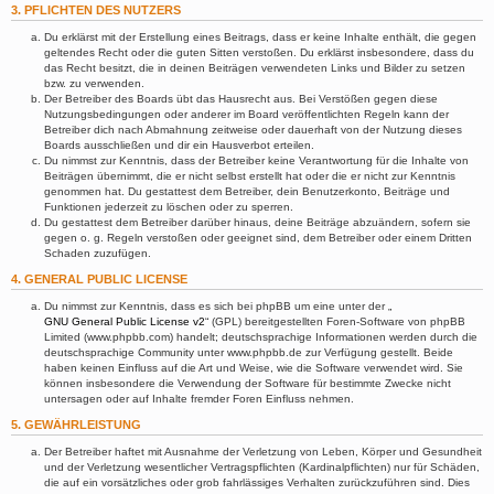
3. PFLICHTEN DES NUTZERS
Du erklärst mit der Erstellung eines Beitrags, dass er keine Inhalte enthält, die gegen
geltendes Recht oder die guten Sitten verstoßen. Du erklärst insbesondere, dass du
das Recht besitzt, die in deinen Beiträgen verwendeten Links und Bilder zu setzen
bzw. zu verwenden.
Der Betreiber des Boards übt das Hausrecht aus. Bei Verstößen gegen diese
Nutzungsbedingungen oder anderer im Board veröffentlichten Regeln kann der
Betreiber dich nach Abmahnung zeitweise oder dauerhaft von der Nutzung dieses
Boards ausschließen und dir ein Hausverbot erteilen.
Du nimmst zur Kenntnis, dass der Betreiber keine Verantwortung für die Inhalte von
Beiträgen übernimmt, die er nicht selbst erstellt hat oder die er nicht zur Kenntnis
genommen hat. Du gestattest dem Betreiber, dein Benutzerkonto, Beiträge und
Funktionen jederzeit zu löschen oder zu sperren.
Du gestattest dem Betreiber darüber hinaus, deine Beiträge abzuändern, sofern sie
gegen o. g. Regeln verstoßen oder geeignet sind, dem Betreiber oder einem Dritten
Schaden zuzufügen.
4. GENERAL PUBLIC LICENSE
Du nimmst zur Kenntnis, dass es sich bei phpBB um eine unter der „
GNU General Public License v2
“ (GPL) bereitgestellten Foren-Software von phpBB
Limited (www.phpbb.com) handelt; deutschsprachige Informationen werden durch die
deutschsprachige Community unter www.phpbb.de zur Verfügung gestellt. Beide
haben keinen Einfluss auf die Art und Weise, wie die Software verwendet wird. Sie
können insbesondere die Verwendung der Software für bestimmte Zwecke nicht
untersagen oder auf Inhalte fremder Foren Einfluss nehmen.
5. GEWÄHRLEISTUNG
Der Betreiber haftet mit Ausnahme der Verletzung von Leben, Körper und Gesundheit
und der Verletzung wesentlicher Vertragspflichten (Kardinalpflichten) nur für Schäden,
die auf ein vorsätzliches oder grob fahrlässiges Verhalten zurückzuführen sind. Dies