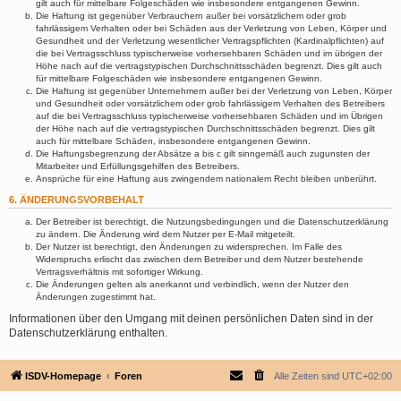
gilt auch für mittelbare Folgeschäden wie insbesondere entgangenen Gewinn.
Die Haftung ist gegenüber Verbrauchern außer bei vorsätzlichem oder grob
fahrlässigem Verhalten oder bei Schäden aus der Verletzung von Leben, Körper und
Gesundheit und der Verletzung wesentlicher Vertragspflichten (Kardinalpflichten) auf
die bei Vertragsschluss typischerweise vorhersehbaren Schäden und im übrigen der
Höhe nach auf die vertragstypischen Durchschnittsschäden begrenzt. Dies gilt auch
für mittelbare Folgeschäden wie insbesondere entgangenen Gewinn.
Die Haftung ist gegenüber Unternehmern außer bei der Verletzung von Leben, Körper
und Gesundheit oder vorsätzlichem oder grob fahrlässigem Verhalten des Betreibers
auf die bei Vertragsschluss typischerweise vorhersehbaren Schäden und im Übrigen
der Höhe nach auf die vertragstypischen Durchschnittsschäden begrenzt. Dies gilt
auch für mittelbare Schäden, insbesondere entgangenen Gewinn.
Die Haftungsbegrenzung der Absätze a bis c gilt sinngemäß auch zugunsten der
Mitarbeiter und Erfüllungsgehilfen des Betreibers.
Ansprüche für eine Haftung aus zwingendem nationalem Recht bleiben unberührt.
6. ÄNDERUNGSVORBEHALT
Der Betreiber ist berechtigt, die Nutzungsbedingungen und die Datenschutzerklärung
zu ändern. Die Änderung wird dem Nutzer per E-Mail mitgeteilt.
Der Nutzer ist berechtigt, den Änderungen zu widersprechen. Im Falle des
Widerspruchs erlischt das zwischen dem Betreiber und dem Nutzer bestehende
Vertragsverhältnis mit sofortiger Wirkung.
Die Änderungen gelten als anerkannt und verbindlich, wenn der Nutzer den
Änderungen zugestimmt hat.
Informationen über den Umgang mit deinen persönlichen Daten sind in der
Datenschutzerklärung enthalten.
ISDV-Homepage
Foren
Alle Zeiten sind
UTC+02:00