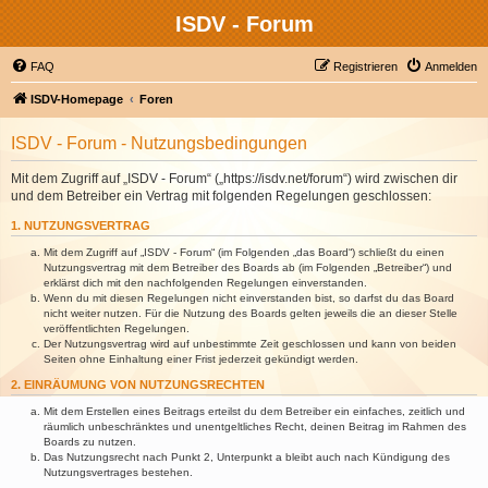
ISDV - Forum
FAQ
Registrieren
Anmelden
ISDV-Homepage
Foren
ISDV - Forum - Nutzungsbedingungen
Mit dem Zugriff auf „ISDV - Forum“ („https://isdv.net/forum“) wird zwischen dir
und dem Betreiber ein Vertrag mit folgenden Regelungen geschlossen:
1. NUTZUNGSVERTRAG
Mit dem Zugriff auf „ISDV - Forum“ (im Folgenden „das Board“) schließt du einen
Nutzungsvertrag mit dem Betreiber des Boards ab (im Folgenden „Betreiber“) und
erklärst dich mit den nachfolgenden Regelungen einverstanden.
Wenn du mit diesen Regelungen nicht einverstanden bist, so darfst du das Board
nicht weiter nutzen. Für die Nutzung des Boards gelten jeweils die an dieser Stelle
veröffentlichten Regelungen.
Der Nutzungsvertrag wird auf unbestimmte Zeit geschlossen und kann von beiden
Seiten ohne Einhaltung einer Frist jederzeit gekündigt werden.
2. EINRÄUMUNG VON NUTZUNGSRECHTEN
Mit dem Erstellen eines Beitrags erteilst du dem Betreiber ein einfaches, zeitlich und
räumlich unbeschränktes und unentgeltliches Recht, deinen Beitrag im Rahmen des
Boards zu nutzen.
Das Nutzungsrecht nach Punkt 2, Unterpunkt a bleibt auch nach Kündigung des
Nutzungsvertrages bestehen.