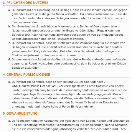
3. PFLICHTEN DES NUTZERS
Du erklärst mit der Erstellung eines Beitrags, dass er keine Inhalte enthält, die gegen
geltendes Recht oder die guten Sitten verstoßen. Du erklärst insbesondere, dass du
das Recht besitzt, die in deinen Beiträgen verwendeten Links und Bilder zu setzen
bzw. zu verwenden.
Der Betreiber des Boards übt das Hausrecht aus. Bei Verstößen gegen diese
Nutzungsbedingungen oder anderer im Board veröffentlichten Regeln kann der
Betreiber dich nach Abmahnung zeitweise oder dauerhaft von der Nutzung dieses
Boards ausschließen und dir ein Hausverbot erteilen.
Du nimmst zur Kenntnis, dass der Betreiber keine Verantwortung für die Inhalte von
Beiträgen übernimmt, die er nicht selbst erstellt hat oder die er nicht zur Kenntnis
genommen hat. Du gestattest dem Betreiber, dein Benutzerkonto, Beiträge und
Funktionen jederzeit zu löschen oder zu sperren.
Du gestattest dem Betreiber darüber hinaus, deine Beiträge abzuändern, sofern sie
gegen o. g. Regeln verstoßen oder geeignet sind, dem Betreiber oder einem Dritten
Schaden zuzufügen.
4. GENERAL PUBLIC LICENSE
Du nimmst zur Kenntnis, dass es sich bei phpBB um eine unter der „
GNU General Public License v2
“ (GPL) bereitgestellten Foren-Software von phpBB
Limited (www.phpbb.com) handelt; deutschsprachige Informationen werden durch die
deutschsprachige Community unter www.phpbb.de zur Verfügung gestellt. Beide
haben keinen Einfluss auf die Art und Weise, wie die Software verwendet wird. Sie
können insbesondere die Verwendung der Software für bestimmte Zwecke nicht
untersagen oder auf Inhalte fremder Foren Einfluss nehmen.
5. GEWÄHRLEISTUNG
Der Betreiber haftet mit Ausnahme der Verletzung von Leben, Körper und Gesundheit
und der Verletzung wesentlicher Vertragspflichten (Kardinalpflichten) nur für Schäden,
die auf ein vorsätzliches oder grob fahrlässiges Verhalten zurückzuführen sind. Dies