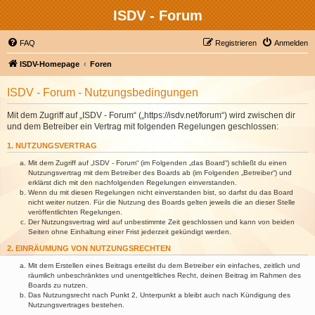
ISDV - Forum
FAQ
Registrieren
Anmelden
ISDV-Homepage
Foren
ISDV - Forum - Nutzungsbedingungen
Mit dem Zugriff auf „ISDV - Forum“ („https://isdv.net/forum“) wird zwischen dir
und dem Betreiber ein Vertrag mit folgenden Regelungen geschlossen:
1. NUTZUNGSVERTRAG
Mit dem Zugriff auf „ISDV - Forum“ (im Folgenden „das Board“) schließt du einen
Nutzungsvertrag mit dem Betreiber des Boards ab (im Folgenden „Betreiber“) und
erklärst dich mit den nachfolgenden Regelungen einverstanden.
Wenn du mit diesen Regelungen nicht einverstanden bist, so darfst du das Board
nicht weiter nutzen. Für die Nutzung des Boards gelten jeweils die an dieser Stelle
veröffentlichten Regelungen.
Der Nutzungsvertrag wird auf unbestimmte Zeit geschlossen und kann von beiden
Seiten ohne Einhaltung einer Frist jederzeit gekündigt werden.
2. EINRÄUMUNG VON NUTZUNGSRECHTEN
Mit dem Erstellen eines Beitrags erteilst du dem Betreiber ein einfaches, zeitlich und
räumlich unbeschränktes und unentgeltliches Recht, deinen Beitrag im Rahmen des
Boards zu nutzen.
Das Nutzungsrecht nach Punkt 2, Unterpunkt a bleibt auch nach Kündigung des
Nutzungsvertrages bestehen.