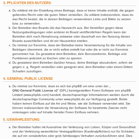
3. PFLICHTEN DES NUTZERS
Du erklärst mit der Erstellung eines Beitrags, dass er keine Inhalte enthält, die gegen
geltendes Recht oder die guten Sitten verstoßen. Du erklärst insbesondere, dass du
das Recht besitzt, die in deinen Beiträgen verwendeten Links und Bilder zu setzen
bzw. zu verwenden.
Der Betreiber des Boards übt das Hausrecht aus. Bei Verstößen gegen diese
Nutzungsbedingungen oder anderer im Board veröffentlichten Regeln kann der
Betreiber dich nach Abmahnung zeitweise oder dauerhaft von der Nutzung dieses
Boards ausschließen und dir ein Hausverbot erteilen.
Du nimmst zur Kenntnis, dass der Betreiber keine Verantwortung für die Inhalte von
Beiträgen übernimmt, die er nicht selbst erstellt hat oder die er nicht zur Kenntnis
genommen hat. Du gestattest dem Betreiber, dein Benutzerkonto, Beiträge und
Funktionen jederzeit zu löschen oder zu sperren.
Du gestattest dem Betreiber darüber hinaus, deine Beiträge abzuändern, sofern sie
gegen o. g. Regeln verstoßen oder geeignet sind, dem Betreiber oder einem Dritten
Schaden zuzufügen.
4. GENERAL PUBLIC LICENSE
Du nimmst zur Kenntnis, dass es sich bei phpBB um eine unter der „
GNU General Public License v2
“ (GPL) bereitgestellten Foren-Software von phpBB
Limited (www.phpbb.com) handelt; deutschsprachige Informationen werden durch die
deutschsprachige Community unter www.phpbb.de zur Verfügung gestellt. Beide
haben keinen Einfluss auf die Art und Weise, wie die Software verwendet wird. Sie
können insbesondere die Verwendung der Software für bestimmte Zwecke nicht
untersagen oder auf Inhalte fremder Foren Einfluss nehmen.
5. GEWÄHRLEISTUNG
Der Betreiber haftet mit Ausnahme der Verletzung von Leben, Körper und Gesundheit
und der Verletzung wesentlicher Vertragspflichten (Kardinalpflichten) nur für Schäden,
die auf ein vorsätzliches oder grob fahrlässiges Verhalten zurückzuführen sind. Dies