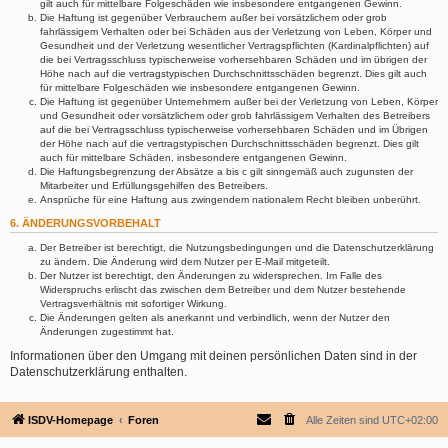
gilt auch für mittelbare Folgeschäden wie insbesondere entgangenen Gewinn.
Die Haftung ist gegenüber Verbrauchern außer bei vorsätzlichem oder grob
fahrlässigem Verhalten oder bei Schäden aus der Verletzung von Leben, Körper und
Gesundheit und der Verletzung wesentlicher Vertragspflichten (Kardinalpflichten) auf
die bei Vertragsschluss typischerweise vorhersehbaren Schäden und im übrigen der
Höhe nach auf die vertragstypischen Durchschnittsschäden begrenzt. Dies gilt auch
für mittelbare Folgeschäden wie insbesondere entgangenen Gewinn.
Die Haftung ist gegenüber Unternehmern außer bei der Verletzung von Leben, Körper
und Gesundheit oder vorsätzlichem oder grob fahrlässigem Verhalten des Betreibers
auf die bei Vertragsschluss typischerweise vorhersehbaren Schäden und im Übrigen
der Höhe nach auf die vertragstypischen Durchschnittsschäden begrenzt. Dies gilt
auch für mittelbare Schäden, insbesondere entgangenen Gewinn.
Die Haftungsbegrenzung der Absätze a bis c gilt sinngemäß auch zugunsten der
Mitarbeiter und Erfüllungsgehilfen des Betreibers.
Ansprüche für eine Haftung aus zwingendem nationalem Recht bleiben unberührt.
6. ÄNDERUNGSVORBEHALT
Der Betreiber ist berechtigt, die Nutzungsbedingungen und die Datenschutzerklärung
zu ändern. Die Änderung wird dem Nutzer per E-Mail mitgeteilt.
Der Nutzer ist berechtigt, den Änderungen zu widersprechen. Im Falle des
Widerspruchs erlischt das zwischen dem Betreiber und dem Nutzer bestehende
Vertragsverhältnis mit sofortiger Wirkung.
Die Änderungen gelten als anerkannt und verbindlich, wenn der Nutzer den
Änderungen zugestimmt hat.
Informationen über den Umgang mit deinen persönlichen Daten sind in der
Datenschutzerklärung enthalten.
ISDV-Homepage
Foren
Alle Zeiten sind
UTC+02:00