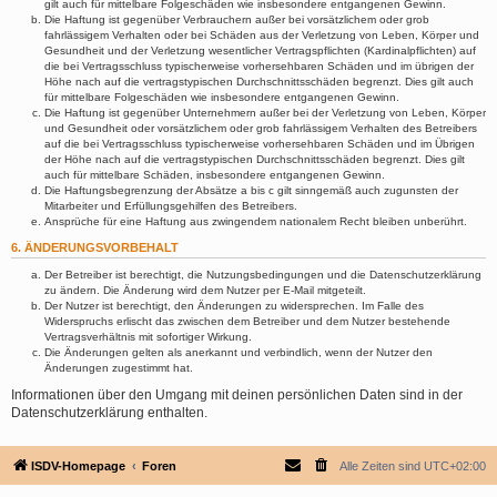
gilt auch für mittelbare Folgeschäden wie insbesondere entgangenen Gewinn.
Die Haftung ist gegenüber Verbrauchern außer bei vorsätzlichem oder grob
fahrlässigem Verhalten oder bei Schäden aus der Verletzung von Leben, Körper und
Gesundheit und der Verletzung wesentlicher Vertragspflichten (Kardinalpflichten) auf
die bei Vertragsschluss typischerweise vorhersehbaren Schäden und im übrigen der
Höhe nach auf die vertragstypischen Durchschnittsschäden begrenzt. Dies gilt auch
für mittelbare Folgeschäden wie insbesondere entgangenen Gewinn.
Die Haftung ist gegenüber Unternehmern außer bei der Verletzung von Leben, Körper
und Gesundheit oder vorsätzlichem oder grob fahrlässigem Verhalten des Betreibers
auf die bei Vertragsschluss typischerweise vorhersehbaren Schäden und im Übrigen
der Höhe nach auf die vertragstypischen Durchschnittsschäden begrenzt. Dies gilt
auch für mittelbare Schäden, insbesondere entgangenen Gewinn.
Die Haftungsbegrenzung der Absätze a bis c gilt sinngemäß auch zugunsten der
Mitarbeiter und Erfüllungsgehilfen des Betreibers.
Ansprüche für eine Haftung aus zwingendem nationalem Recht bleiben unberührt.
6. ÄNDERUNGSVORBEHALT
Der Betreiber ist berechtigt, die Nutzungsbedingungen und die Datenschutzerklärung
zu ändern. Die Änderung wird dem Nutzer per E-Mail mitgeteilt.
Der Nutzer ist berechtigt, den Änderungen zu widersprechen. Im Falle des
Widerspruchs erlischt das zwischen dem Betreiber und dem Nutzer bestehende
Vertragsverhältnis mit sofortiger Wirkung.
Die Änderungen gelten als anerkannt und verbindlich, wenn der Nutzer den
Änderungen zugestimmt hat.
Informationen über den Umgang mit deinen persönlichen Daten sind in der
Datenschutzerklärung enthalten.
ISDV-Homepage
Foren
Alle Zeiten sind
UTC+02:00