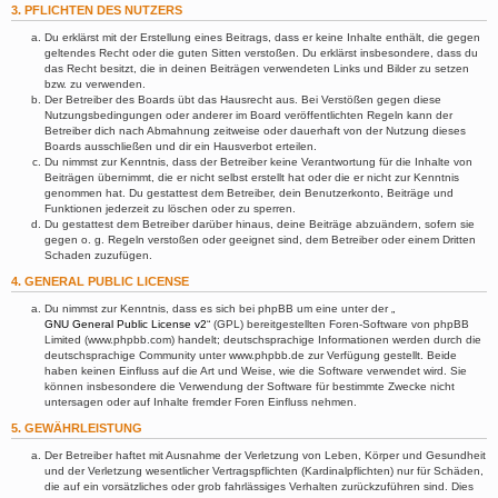
3. PFLICHTEN DES NUTZERS
Du erklärst mit der Erstellung eines Beitrags, dass er keine Inhalte enthält, die gegen
geltendes Recht oder die guten Sitten verstoßen. Du erklärst insbesondere, dass du
das Recht besitzt, die in deinen Beiträgen verwendeten Links und Bilder zu setzen
bzw. zu verwenden.
Der Betreiber des Boards übt das Hausrecht aus. Bei Verstößen gegen diese
Nutzungsbedingungen oder anderer im Board veröffentlichten Regeln kann der
Betreiber dich nach Abmahnung zeitweise oder dauerhaft von der Nutzung dieses
Boards ausschließen und dir ein Hausverbot erteilen.
Du nimmst zur Kenntnis, dass der Betreiber keine Verantwortung für die Inhalte von
Beiträgen übernimmt, die er nicht selbst erstellt hat oder die er nicht zur Kenntnis
genommen hat. Du gestattest dem Betreiber, dein Benutzerkonto, Beiträge und
Funktionen jederzeit zu löschen oder zu sperren.
Du gestattest dem Betreiber darüber hinaus, deine Beiträge abzuändern, sofern sie
gegen o. g. Regeln verstoßen oder geeignet sind, dem Betreiber oder einem Dritten
Schaden zuzufügen.
4. GENERAL PUBLIC LICENSE
Du nimmst zur Kenntnis, dass es sich bei phpBB um eine unter der „
GNU General Public License v2
“ (GPL) bereitgestellten Foren-Software von phpBB
Limited (www.phpbb.com) handelt; deutschsprachige Informationen werden durch die
deutschsprachige Community unter www.phpbb.de zur Verfügung gestellt. Beide
haben keinen Einfluss auf die Art und Weise, wie die Software verwendet wird. Sie
können insbesondere die Verwendung der Software für bestimmte Zwecke nicht
untersagen oder auf Inhalte fremder Foren Einfluss nehmen.
5. GEWÄHRLEISTUNG
Der Betreiber haftet mit Ausnahme der Verletzung von Leben, Körper und Gesundheit
und der Verletzung wesentlicher Vertragspflichten (Kardinalpflichten) nur für Schäden,
die auf ein vorsätzliches oder grob fahrlässiges Verhalten zurückzuführen sind. Dies