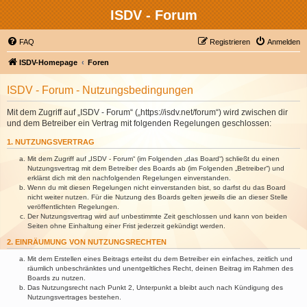
ISDV - Forum
FAQ
Registrieren
Anmelden
ISDV-Homepage
Foren
ISDV - Forum - Nutzungsbedingungen
Mit dem Zugriff auf „ISDV - Forum“ („https://isdv.net/forum“) wird zwischen dir
und dem Betreiber ein Vertrag mit folgenden Regelungen geschlossen:
1. NUTZUNGSVERTRAG
Mit dem Zugriff auf „ISDV - Forum“ (im Folgenden „das Board“) schließt du einen
Nutzungsvertrag mit dem Betreiber des Boards ab (im Folgenden „Betreiber“) und
erklärst dich mit den nachfolgenden Regelungen einverstanden.
Wenn du mit diesen Regelungen nicht einverstanden bist, so darfst du das Board
nicht weiter nutzen. Für die Nutzung des Boards gelten jeweils die an dieser Stelle
veröffentlichten Regelungen.
Der Nutzungsvertrag wird auf unbestimmte Zeit geschlossen und kann von beiden
Seiten ohne Einhaltung einer Frist jederzeit gekündigt werden.
2. EINRÄUMUNG VON NUTZUNGSRECHTEN
Mit dem Erstellen eines Beitrags erteilst du dem Betreiber ein einfaches, zeitlich und
räumlich unbeschränktes und unentgeltliches Recht, deinen Beitrag im Rahmen des
Boards zu nutzen.
Das Nutzungsrecht nach Punkt 2, Unterpunkt a bleibt auch nach Kündigung des
Nutzungsvertrages bestehen.