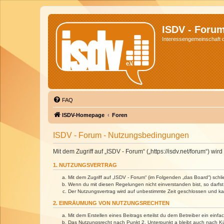
ISDV - Foru
Interessengemeinschaft de
FAQ
ISDV-Homepage
Foren
ISDV - Forum - Nutzungsbedingungen
Mit dem Zugriff auf „ISDV - Forum“ („https://isdv.net/forum“) 
1. NUTZUNGSVERTRAG
Mit dem Zugriff auf „ISDV - Forum“ (im Folgenden „das Board“) sch
Wenn du mit diesen Regelungen nicht einverstanden bist, so darfst 
Der Nutzungsvertrag wird auf unbestimmte Zeit geschlossen und kan
2. EINRÄUMUNG VON NUTZUNGSRECHTEN
Mit dem Erstellen eines Beitrags erteilst du dem Betreiber ein ein
Das Nutzungsrecht nach Punkt 2, Unterpunkt a bleibt auch nach 