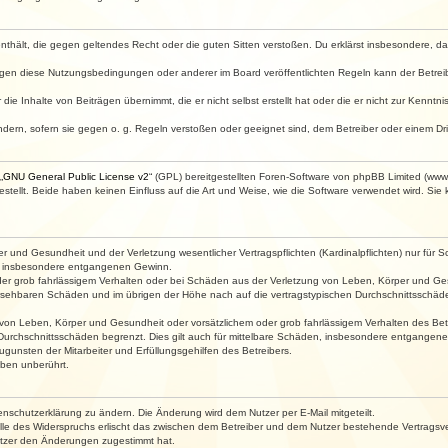
e enthält, die gegen geltendes Recht oder die guten Sitten verstoßen. Du erklärst insbesondere, 
egen diese Nutzungsbedingungen oder anderer im Board veröffentlichten Regeln kann der Betre
die Inhalte von Beiträgen übernimmt, die er nicht selbst erstellt hat oder die er nicht zur Kenn
ndern, sofern sie gegen o. g. Regeln verstoßen oder geeignet sind, dem Betreiber oder einem D
„
GNU General Public License v2
“ (GPL) bereitgestellten Foren-Software von phpBB Limited (ww
ellt. Beide haben keinen Einfluss auf die Art und Weise, wie die Software verwendet wird. Si
 und Gesundheit und der Verletzung wesentlicher Vertragspflichten (Kardinalpflichten) nur für Sc
wie insbesondere entgangenen Gewinn.
der grob fahrlässigem Verhalten oder bei Schäden aus der Verletzung von Leben, Körper und Ges
rhersehbaren Schäden und im übrigen der Höhe nach auf die vertragstypischen Durchschnittsschäde
von Leben, Körper und Gesundheit oder vorsätzlichem oder grob fahrlässigem Verhalten des Betr
Durchschnittsschäden begrenzt. Dies gilt auch für mittelbare Schäden, insbesondere entgangen
gunsten der Mitarbeiter und Erfüllungsgehilfen des Betreibers.
ben unberührt.
enschutzerklärung zu ändern. Die Änderung wird dem Nutzer per E-Mail mitgeteilt.
lle des Widerspruchs erlischt das zwischen dem Betreiber und dem Nutzer bestehende Vertragsverh
utzer den Änderungen zugestimmt hat.