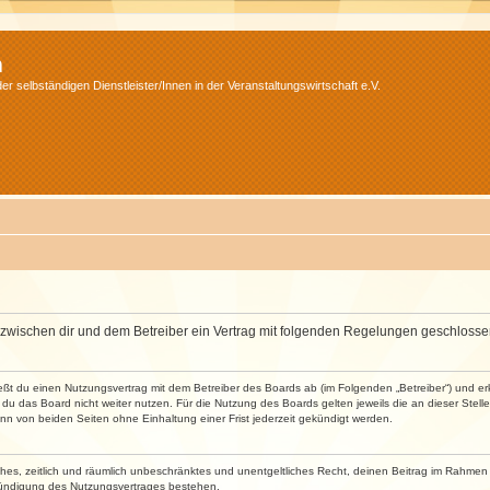
m
r selbständigen Dienstleister/Innen in der Veranstaltungswirtschaft e.V.
wird zwischen dir und dem Betreiber ein Vertrag mit folgenden Regelungen geschlosse
ließt du einen Nutzungsvertrag mit dem Betreiber des Boards ab (im Folgenden „Betreiber“) und 
du das Board nicht weiter nutzen. Für die Nutzung des Boards gelten jeweils die an dieser Stell
n von beiden Seiten ohne Einhaltung einer Frist jederzeit gekündigt werden.
faches, zeitlich und räumlich unbeschränktes und unentgeltliches Recht, deinen Beitrag im Rahme
Kündigung des Nutzungsvertrages bestehen.