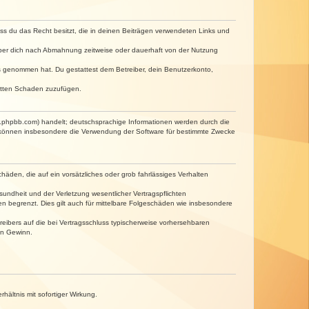
dass du das Recht besitzt, die in deinen Beiträgen verwendeten Links und
iber dich nach Abmahnung zeitweise oder dauerhaft von der Nutzung
tnis genommen hat. Du gestattest dem Betreiber, dein Benutzerkonto,
ritten Schaden zuzufügen.
w.phpbb.com) handelt; deutschsprachige Informationen werden durch die
e können insbesondere die Verwendung der Software für bestimmte Zwecke
häden, die auf ein vorsätzliches oder grob fahrlässiges Verhalten
undheit und der Verletzung wesentlicher Vertragspflichten
n begrenzt. Dies gilt auch für mittelbare Folgeschäden wie insbesondere
eibers auf die bei Vertragsschluss typischerweise vorhersehbaren
en Gewinn.
ältnis mit sofortiger Wirkung.