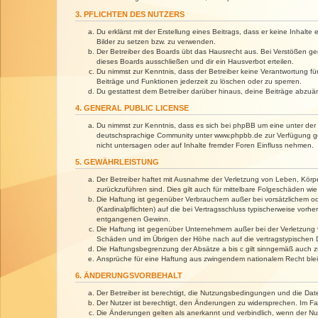
3. PFLICHTEN DES NUTZERS
Du erklärst mit der Erstellung eines Beitrags, dass er keine Inhalt
Bilder zu setzen bzw. zu verwenden.
Der Betreiber des Boards übt das Hausrecht aus. Bei Verstößen g
dieses Boards ausschließen und dir ein Hausverbot erteilen.
Du nimmst zur Kenntnis, dass der Betreiber keine Verantwortung für 
Beiträge und Funktionen jederzeit zu löschen oder zu sperren.
Du gestattest dem Betreiber darüber hinaus, deine Beiträge abzuä
4. GENERAL PUBLIC LICENSE
Du nimmst zur Kenntnis, dass es sich bei phpBB um eine unter der 
deutschsprachige Community unter www.phpbb.de zur Verfügung gest
nicht untersagen oder auf Inhalte fremder Foren Einfluss nehmen.
5. GEWÄHRLEISTUNG
Der Betreiber haftet mit Ausnahme der Verletzung von Leben, Körper
zurückzuführen sind. Dies gilt auch für mittelbare Folgeschäden 
Die Haftung ist gegenüber Verbrauchern außer bei vorsätzlichem o
(Kardinalpflichten) auf die bei Vertragsschluss typischerweise vo
entgangenen Gewinn.
Die Haftung ist gegenüber Unternehmern außer bei der Verletzung 
Schäden und im Übrigen der Höhe nach auf die vertragstypischen 
Die Haftungsbegrenzung der Absätze a bis c gilt sinngemäß auch zu
Ansprüche für eine Haftung aus zwingendem nationalem Recht blei
6. ÄNDERUNGSVORBEHALT
Der Betreiber ist berechtigt, die Nutzungsbedingungen und die Dat
Der Nutzer ist berechtigt, den Änderungen zu widersprechen. Im Fa
Die Änderungen gelten als anerkannt und verbindlich, wenn der N