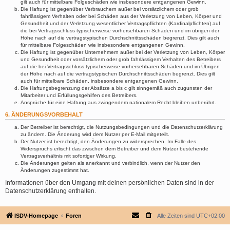
gilt auch für mittelbare Folgeschäden wie insbesondere entgangenen Gewinn.
Die Haftung ist gegenüber Verbrauchern außer bei vorsätzlichem oder grob
fahrlässigem Verhalten oder bei Schäden aus der Verletzung von Leben, Körper und
Gesundheit und der Verletzung wesentlicher Vertragspflichten (Kardinalpflichten) auf
die bei Vertragsschluss typischerweise vorhersehbaren Schäden und im übrigen der
Höhe nach auf die vertragstypischen Durchschnittsschäden begrenzt. Dies gilt auch
für mittelbare Folgeschäden wie insbesondere entgangenen Gewinn.
Die Haftung ist gegenüber Unternehmern außer bei der Verletzung von Leben, Körper
und Gesundheit oder vorsätzlichem oder grob fahrlässigem Verhalten des Betreibers
auf die bei Vertragsschluss typischerweise vorhersehbaren Schäden und im Übrigen
der Höhe nach auf die vertragstypischen Durchschnittsschäden begrenzt. Dies gilt
auch für mittelbare Schäden, insbesondere entgangenen Gewinn.
Die Haftungsbegrenzung der Absätze a bis c gilt sinngemäß auch zugunsten der
Mitarbeiter und Erfüllungsgehilfen des Betreibers.
Ansprüche für eine Haftung aus zwingendem nationalem Recht bleiben unberührt.
6. ÄNDERUNGSVORBEHALT
Der Betreiber ist berechtigt, die Nutzungsbedingungen und die Datenschutzerklärung
zu ändern. Die Änderung wird dem Nutzer per E-Mail mitgeteilt.
Der Nutzer ist berechtigt, den Änderungen zu widersprechen. Im Falle des
Widerspruchs erlischt das zwischen dem Betreiber und dem Nutzer bestehende
Vertragsverhältnis mit sofortiger Wirkung.
Die Änderungen gelten als anerkannt und verbindlich, wenn der Nutzer den
Änderungen zugestimmt hat.
Informationen über den Umgang mit deinen persönlichen Daten sind in der
Datenschutzerklärung enthalten.
ISDV-Homepage
Foren
Alle Zeiten sind
UTC+02:00