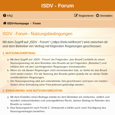
ISDV - Forum
FAQ
Registrieren
Anmelden
ISDV-Homepage
Foren
ISDV - Forum - Nutzungsbedingungen
Mit dem Zugriff auf „ISDV - Forum“ („https://isdv.net/forum“) wird zwischen dir
und dem Betreiber ein Vertrag mit folgenden Regelungen geschlossen:
1. NUTZUNGSVERTRAG
Mit dem Zugriff auf „ISDV - Forum“ (im Folgenden „das Board“) schließt du einen
Nutzungsvertrag mit dem Betreiber des Boards ab (im Folgenden „Betreiber“) und
erklärst dich mit den nachfolgenden Regelungen einverstanden.
Wenn du mit diesen Regelungen nicht einverstanden bist, so darfst du das Board
nicht weiter nutzen. Für die Nutzung des Boards gelten jeweils die an dieser Stelle
veröffentlichten Regelungen.
Der Nutzungsvertrag wird auf unbestimmte Zeit geschlossen und kann von beiden
Seiten ohne Einhaltung einer Frist jederzeit gekündigt werden.
2. EINRÄUMUNG VON NUTZUNGSRECHTEN
Mit dem Erstellen eines Beitrags erteilst du dem Betreiber ein einfaches, zeitlich und
räumlich unbeschränktes und unentgeltliches Recht, deinen Beitrag im Rahmen des
Boards zu nutzen.
Das Nutzungsrecht nach Punkt 2, Unterpunkt a bleibt auch nach Kündigung des
Nutzungsvertrages bestehen.