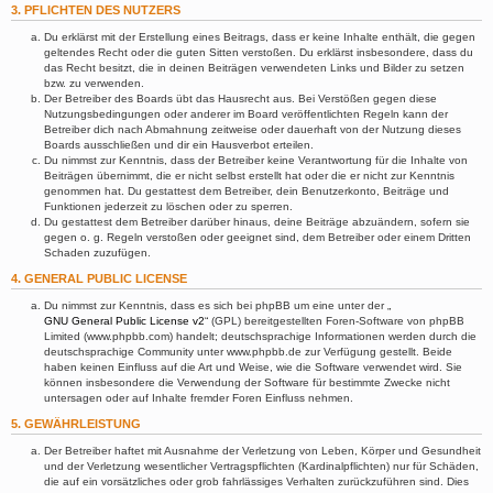
3. PFLICHTEN DES NUTZERS
Du erklärst mit der Erstellung eines Beitrags, dass er keine Inhalte enthält, die gegen
geltendes Recht oder die guten Sitten verstoßen. Du erklärst insbesondere, dass du
das Recht besitzt, die in deinen Beiträgen verwendeten Links und Bilder zu setzen
bzw. zu verwenden.
Der Betreiber des Boards übt das Hausrecht aus. Bei Verstößen gegen diese
Nutzungsbedingungen oder anderer im Board veröffentlichten Regeln kann der
Betreiber dich nach Abmahnung zeitweise oder dauerhaft von der Nutzung dieses
Boards ausschließen und dir ein Hausverbot erteilen.
Du nimmst zur Kenntnis, dass der Betreiber keine Verantwortung für die Inhalte von
Beiträgen übernimmt, die er nicht selbst erstellt hat oder die er nicht zur Kenntnis
genommen hat. Du gestattest dem Betreiber, dein Benutzerkonto, Beiträge und
Funktionen jederzeit zu löschen oder zu sperren.
Du gestattest dem Betreiber darüber hinaus, deine Beiträge abzuändern, sofern sie
gegen o. g. Regeln verstoßen oder geeignet sind, dem Betreiber oder einem Dritten
Schaden zuzufügen.
4. GENERAL PUBLIC LICENSE
Du nimmst zur Kenntnis, dass es sich bei phpBB um eine unter der „
GNU General Public License v2
“ (GPL) bereitgestellten Foren-Software von phpBB
Limited (www.phpbb.com) handelt; deutschsprachige Informationen werden durch die
deutschsprachige Community unter www.phpbb.de zur Verfügung gestellt. Beide
haben keinen Einfluss auf die Art und Weise, wie die Software verwendet wird. Sie
können insbesondere die Verwendung der Software für bestimmte Zwecke nicht
untersagen oder auf Inhalte fremder Foren Einfluss nehmen.
5. GEWÄHRLEISTUNG
Der Betreiber haftet mit Ausnahme der Verletzung von Leben, Körper und Gesundheit
und der Verletzung wesentlicher Vertragspflichten (Kardinalpflichten) nur für Schäden,
die auf ein vorsätzliches oder grob fahrlässiges Verhalten zurückzuführen sind. Dies