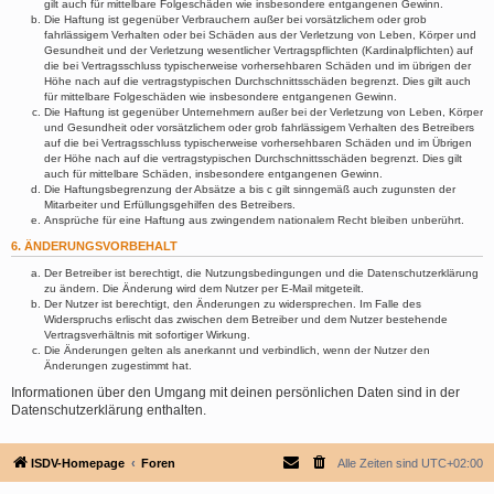
gilt auch für mittelbare Folgeschäden wie insbesondere entgangenen Gewinn.
Die Haftung ist gegenüber Verbrauchern außer bei vorsätzlichem oder grob
fahrlässigem Verhalten oder bei Schäden aus der Verletzung von Leben, Körper und
Gesundheit und der Verletzung wesentlicher Vertragspflichten (Kardinalpflichten) auf
die bei Vertragsschluss typischerweise vorhersehbaren Schäden und im übrigen der
Höhe nach auf die vertragstypischen Durchschnittsschäden begrenzt. Dies gilt auch
für mittelbare Folgeschäden wie insbesondere entgangenen Gewinn.
Die Haftung ist gegenüber Unternehmern außer bei der Verletzung von Leben, Körper
und Gesundheit oder vorsätzlichem oder grob fahrlässigem Verhalten des Betreibers
auf die bei Vertragsschluss typischerweise vorhersehbaren Schäden und im Übrigen
der Höhe nach auf die vertragstypischen Durchschnittsschäden begrenzt. Dies gilt
auch für mittelbare Schäden, insbesondere entgangenen Gewinn.
Die Haftungsbegrenzung der Absätze a bis c gilt sinngemäß auch zugunsten der
Mitarbeiter und Erfüllungsgehilfen des Betreibers.
Ansprüche für eine Haftung aus zwingendem nationalem Recht bleiben unberührt.
6. ÄNDERUNGSVORBEHALT
Der Betreiber ist berechtigt, die Nutzungsbedingungen und die Datenschutzerklärung
zu ändern. Die Änderung wird dem Nutzer per E-Mail mitgeteilt.
Der Nutzer ist berechtigt, den Änderungen zu widersprechen. Im Falle des
Widerspruchs erlischt das zwischen dem Betreiber und dem Nutzer bestehende
Vertragsverhältnis mit sofortiger Wirkung.
Die Änderungen gelten als anerkannt und verbindlich, wenn der Nutzer den
Änderungen zugestimmt hat.
Informationen über den Umgang mit deinen persönlichen Daten sind in der
Datenschutzerklärung enthalten.
ISDV-Homepage
Foren
Alle Zeiten sind
UTC+02:00