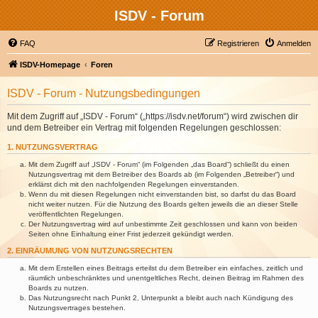
ISDV - Forum
FAQ
Registrieren
Anmelden
ISDV-Homepage
Foren
ISDV - Forum - Nutzungsbedingungen
Mit dem Zugriff auf „ISDV - Forum“ („https://isdv.net/forum“) wird zwischen dir
und dem Betreiber ein Vertrag mit folgenden Regelungen geschlossen:
1. NUTZUNGSVERTRAG
Mit dem Zugriff auf „ISDV - Forum“ (im Folgenden „das Board“) schließt du einen
Nutzungsvertrag mit dem Betreiber des Boards ab (im Folgenden „Betreiber“) und
erklärst dich mit den nachfolgenden Regelungen einverstanden.
Wenn du mit diesen Regelungen nicht einverstanden bist, so darfst du das Board
nicht weiter nutzen. Für die Nutzung des Boards gelten jeweils die an dieser Stelle
veröffentlichten Regelungen.
Der Nutzungsvertrag wird auf unbestimmte Zeit geschlossen und kann von beiden
Seiten ohne Einhaltung einer Frist jederzeit gekündigt werden.
2. EINRÄUMUNG VON NUTZUNGSRECHTEN
Mit dem Erstellen eines Beitrags erteilst du dem Betreiber ein einfaches, zeitlich und
räumlich unbeschränktes und unentgeltliches Recht, deinen Beitrag im Rahmen des
Boards zu nutzen.
Das Nutzungsrecht nach Punkt 2, Unterpunkt a bleibt auch nach Kündigung des
Nutzungsvertrages bestehen.