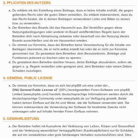
3. PFLICHTEN DES NUTZERS
Du erklärst mit der Erstellung eines Beitrags, dass er keine Inhalte enthält, die gegen
geltendes Recht oder die guten Sitten verstoßen. Du erklärst insbesondere, dass du
das Recht besitzt, die in deinen Beiträgen verwendeten Links und Bilder zu setzen
bzw. zu verwenden.
Der Betreiber des Boards übt das Hausrecht aus. Bei Verstößen gegen diese
Nutzungsbedingungen oder anderer im Board veröffentlichten Regeln kann der
Betreiber dich nach Abmahnung zeitweise oder dauerhaft von der Nutzung dieses
Boards ausschließen und dir ein Hausverbot erteilen.
Du nimmst zur Kenntnis, dass der Betreiber keine Verantwortung für die Inhalte von
Beiträgen übernimmt, die er nicht selbst erstellt hat oder die er nicht zur Kenntnis
genommen hat. Du gestattest dem Betreiber, dein Benutzerkonto, Beiträge und
Funktionen jederzeit zu löschen oder zu sperren.
Du gestattest dem Betreiber darüber hinaus, deine Beiträge abzuändern, sofern sie
gegen o. g. Regeln verstoßen oder geeignet sind, dem Betreiber oder einem Dritten
Schaden zuzufügen.
4. GENERAL PUBLIC LICENSE
Du nimmst zur Kenntnis, dass es sich bei phpBB um eine unter der „
GNU General Public License v2
“ (GPL) bereitgestellten Foren-Software von phpBB
Limited (www.phpbb.com) handelt; deutschsprachige Informationen werden durch die
deutschsprachige Community unter www.phpbb.de zur Verfügung gestellt. Beide
haben keinen Einfluss auf die Art und Weise, wie die Software verwendet wird. Sie
können insbesondere die Verwendung der Software für bestimmte Zwecke nicht
untersagen oder auf Inhalte fremder Foren Einfluss nehmen.
5. GEWÄHRLEISTUNG
Der Betreiber haftet mit Ausnahme der Verletzung von Leben, Körper und Gesundheit
und der Verletzung wesentlicher Vertragspflichten (Kardinalpflichten) nur für Schäden,
die auf ein vorsätzliches oder grob fahrlässiges Verhalten zurückzuführen sind. Dies