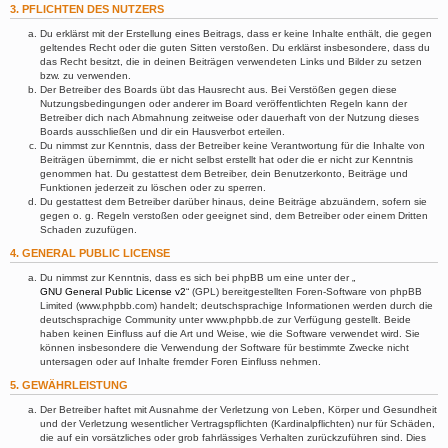
3. PFLICHTEN DES NUTZERS
Du erklärst mit der Erstellung eines Beitrags, dass er keine Inhalte enthält, die gegen
geltendes Recht oder die guten Sitten verstoßen. Du erklärst insbesondere, dass du
das Recht besitzt, die in deinen Beiträgen verwendeten Links und Bilder zu setzen
bzw. zu verwenden.
Der Betreiber des Boards übt das Hausrecht aus. Bei Verstößen gegen diese
Nutzungsbedingungen oder anderer im Board veröffentlichten Regeln kann der
Betreiber dich nach Abmahnung zeitweise oder dauerhaft von der Nutzung dieses
Boards ausschließen und dir ein Hausverbot erteilen.
Du nimmst zur Kenntnis, dass der Betreiber keine Verantwortung für die Inhalte von
Beiträgen übernimmt, die er nicht selbst erstellt hat oder die er nicht zur Kenntnis
genommen hat. Du gestattest dem Betreiber, dein Benutzerkonto, Beiträge und
Funktionen jederzeit zu löschen oder zu sperren.
Du gestattest dem Betreiber darüber hinaus, deine Beiträge abzuändern, sofern sie
gegen o. g. Regeln verstoßen oder geeignet sind, dem Betreiber oder einem Dritten
Schaden zuzufügen.
4. GENERAL PUBLIC LICENSE
Du nimmst zur Kenntnis, dass es sich bei phpBB um eine unter der „
GNU General Public License v2
“ (GPL) bereitgestellten Foren-Software von phpBB
Limited (www.phpbb.com) handelt; deutschsprachige Informationen werden durch die
deutschsprachige Community unter www.phpbb.de zur Verfügung gestellt. Beide
haben keinen Einfluss auf die Art und Weise, wie die Software verwendet wird. Sie
können insbesondere die Verwendung der Software für bestimmte Zwecke nicht
untersagen oder auf Inhalte fremder Foren Einfluss nehmen.
5. GEWÄHRLEISTUNG
Der Betreiber haftet mit Ausnahme der Verletzung von Leben, Körper und Gesundheit
und der Verletzung wesentlicher Vertragspflichten (Kardinalpflichten) nur für Schäden,
die auf ein vorsätzliches oder grob fahrlässiges Verhalten zurückzuführen sind. Dies