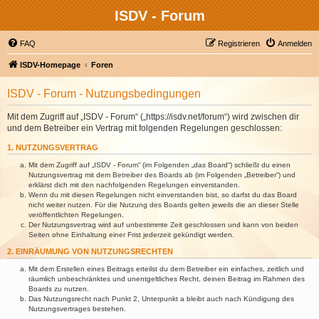
ISDV - Forum
FAQ
Registrieren
Anmelden
ISDV-Homepage
Foren
ISDV - Forum - Nutzungsbedingungen
Mit dem Zugriff auf „ISDV - Forum“ („https://isdv.net/forum“) wird zwischen dir
und dem Betreiber ein Vertrag mit folgenden Regelungen geschlossen:
1. NUTZUNGSVERTRAG
Mit dem Zugriff auf „ISDV - Forum“ (im Folgenden „das Board“) schließt du einen
Nutzungsvertrag mit dem Betreiber des Boards ab (im Folgenden „Betreiber“) und
erklärst dich mit den nachfolgenden Regelungen einverstanden.
Wenn du mit diesen Regelungen nicht einverstanden bist, so darfst du das Board
nicht weiter nutzen. Für die Nutzung des Boards gelten jeweils die an dieser Stelle
veröffentlichten Regelungen.
Der Nutzungsvertrag wird auf unbestimmte Zeit geschlossen und kann von beiden
Seiten ohne Einhaltung einer Frist jederzeit gekündigt werden.
2. EINRÄUMUNG VON NUTZUNGSRECHTEN
Mit dem Erstellen eines Beitrags erteilst du dem Betreiber ein einfaches, zeitlich und
räumlich unbeschränktes und unentgeltliches Recht, deinen Beitrag im Rahmen des
Boards zu nutzen.
Das Nutzungsrecht nach Punkt 2, Unterpunkt a bleibt auch nach Kündigung des
Nutzungsvertrages bestehen.