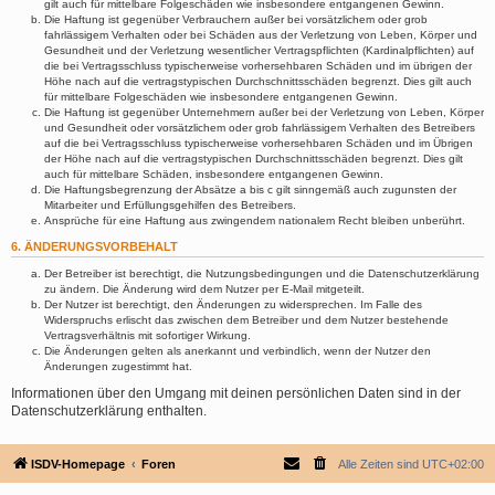
gilt auch für mittelbare Folgeschäden wie insbesondere entgangenen Gewinn.
Die Haftung ist gegenüber Verbrauchern außer bei vorsätzlichem oder grob
fahrlässigem Verhalten oder bei Schäden aus der Verletzung von Leben, Körper und
Gesundheit und der Verletzung wesentlicher Vertragspflichten (Kardinalpflichten) auf
die bei Vertragsschluss typischerweise vorhersehbaren Schäden und im übrigen der
Höhe nach auf die vertragstypischen Durchschnittsschäden begrenzt. Dies gilt auch
für mittelbare Folgeschäden wie insbesondere entgangenen Gewinn.
Die Haftung ist gegenüber Unternehmern außer bei der Verletzung von Leben, Körper
und Gesundheit oder vorsätzlichem oder grob fahrlässigem Verhalten des Betreibers
auf die bei Vertragsschluss typischerweise vorhersehbaren Schäden und im Übrigen
der Höhe nach auf die vertragstypischen Durchschnittsschäden begrenzt. Dies gilt
auch für mittelbare Schäden, insbesondere entgangenen Gewinn.
Die Haftungsbegrenzung der Absätze a bis c gilt sinngemäß auch zugunsten der
Mitarbeiter und Erfüllungsgehilfen des Betreibers.
Ansprüche für eine Haftung aus zwingendem nationalem Recht bleiben unberührt.
6. ÄNDERUNGSVORBEHALT
Der Betreiber ist berechtigt, die Nutzungsbedingungen und die Datenschutzerklärung
zu ändern. Die Änderung wird dem Nutzer per E-Mail mitgeteilt.
Der Nutzer ist berechtigt, den Änderungen zu widersprechen. Im Falle des
Widerspruchs erlischt das zwischen dem Betreiber und dem Nutzer bestehende
Vertragsverhältnis mit sofortiger Wirkung.
Die Änderungen gelten als anerkannt und verbindlich, wenn der Nutzer den
Änderungen zugestimmt hat.
Informationen über den Umgang mit deinen persönlichen Daten sind in der
Datenschutzerklärung enthalten.
ISDV-Homepage
Foren
Alle Zeiten sind
UTC+02:00