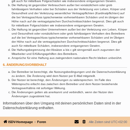
gilt auch für mittelbare Folgeschäden wie insbesondere entgangenen Gewinn.
Die Haftung ist gegenüber Verbrauchern außer bei vorsätzlichem oder grob
fahrlässigem Verhalten oder bei Schäden aus der Verletzung von Leben, Körper und
Gesundheit und der Verletzung wesentlicher Vertragspflichten (Kardinalpflichten) auf
die bei Vertragsschluss typischerweise vorhersehbaren Schäden und im übrigen der
Höhe nach auf die vertragstypischen Durchschnittsschäden begrenzt. Dies gilt auch
für mittelbare Folgeschäden wie insbesondere entgangenen Gewinn.
Die Haftung ist gegenüber Unternehmern außer bei der Verletzung von Leben, Körper
und Gesundheit oder vorsätzlichem oder grob fahrlässigem Verhalten des Betreibers
auf die bei Vertragsschluss typischerweise vorhersehbaren Schäden und im Übrigen
der Höhe nach auf die vertragstypischen Durchschnittsschäden begrenzt. Dies gilt
auch für mittelbare Schäden, insbesondere entgangenen Gewinn.
Die Haftungsbegrenzung der Absätze a bis c gilt sinngemäß auch zugunsten der
Mitarbeiter und Erfüllungsgehilfen des Betreibers.
Ansprüche für eine Haftung aus zwingendem nationalem Recht bleiben unberührt.
6. ÄNDERUNGSVORBEHALT
Der Betreiber ist berechtigt, die Nutzungsbedingungen und die Datenschutzerklärung
zu ändern. Die Änderung wird dem Nutzer per E-Mail mitgeteilt.
Der Nutzer ist berechtigt, den Änderungen zu widersprechen. Im Falle des
Widerspruchs erlischt das zwischen dem Betreiber und dem Nutzer bestehende
Vertragsverhältnis mit sofortiger Wirkung.
Die Änderungen gelten als anerkannt und verbindlich, wenn der Nutzer den
Änderungen zugestimmt hat.
Informationen über den Umgang mit deinen persönlichen Daten sind in der
Datenschutzerklärung enthalten.
ISDV-Homepage
Foren
Alle Zeiten sind
UTC+02:00