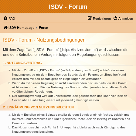
ISDV - Forum
FAQ
Registrieren
Anmelden
ISDV-Homepage
Foren
ISDV - Forum - Nutzungsbedingungen
Mit dem Zugriff auf „ISDV - Forum“ („https://isdv.net/forum“) wird zwischen dir
und dem Betreiber ein Vertrag mit folgenden Regelungen geschlossen:
1. NUTZUNGSVERTRAG
Mit dem Zugriff auf „ISDV - Forum“ (im Folgenden „das Board“) schließt du einen
Nutzungsvertrag mit dem Betreiber des Boards ab (im Folgenden „Betreiber“) und
erklärst dich mit den nachfolgenden Regelungen einverstanden.
Wenn du mit diesen Regelungen nicht einverstanden bist, so darfst du das Board
nicht weiter nutzen. Für die Nutzung des Boards gelten jeweils die an dieser Stelle
veröffentlichten Regelungen.
Der Nutzungsvertrag wird auf unbestimmte Zeit geschlossen und kann von beiden
Seiten ohne Einhaltung einer Frist jederzeit gekündigt werden.
2. EINRÄUMUNG VON NUTZUNGSRECHTEN
Mit dem Erstellen eines Beitrags erteilst du dem Betreiber ein einfaches, zeitlich und
räumlich unbeschränktes und unentgeltliches Recht, deinen Beitrag im Rahmen des
Boards zu nutzen.
Das Nutzungsrecht nach Punkt 2, Unterpunkt a bleibt auch nach Kündigung des
Nutzungsvertrages bestehen.