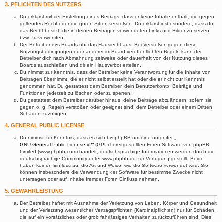
3. PFLICHTEN DES NUTZERS
Du erklärst mit der Erstellung eines Beitrags, dass er keine Inhalte enthält, die gegen
geltendes Recht oder die guten Sitten verstoßen. Du erklärst insbesondere, dass du
das Recht besitzt, die in deinen Beiträgen verwendeten Links und Bilder zu setzen
bzw. zu verwenden.
Der Betreiber des Boards übt das Hausrecht aus. Bei Verstößen gegen diese
Nutzungsbedingungen oder anderer im Board veröffentlichten Regeln kann der
Betreiber dich nach Abmahnung zeitweise oder dauerhaft von der Nutzung dieses
Boards ausschließen und dir ein Hausverbot erteilen.
Du nimmst zur Kenntnis, dass der Betreiber keine Verantwortung für die Inhalte von
Beiträgen übernimmt, die er nicht selbst erstellt hat oder die er nicht zur Kenntnis
genommen hat. Du gestattest dem Betreiber, dein Benutzerkonto, Beiträge und
Funktionen jederzeit zu löschen oder zu sperren.
Du gestattest dem Betreiber darüber hinaus, deine Beiträge abzuändern, sofern sie
gegen o. g. Regeln verstoßen oder geeignet sind, dem Betreiber oder einem Dritten
Schaden zuzufügen.
4. GENERAL PUBLIC LICENSE
Du nimmst zur Kenntnis, dass es sich bei phpBB um eine unter der „
GNU General Public License v2
“ (GPL) bereitgestellten Foren-Software von phpBB
Limited (www.phpbb.com) handelt; deutschsprachige Informationen werden durch die
deutschsprachige Community unter www.phpbb.de zur Verfügung gestellt. Beide
haben keinen Einfluss auf die Art und Weise, wie die Software verwendet wird. Sie
können insbesondere die Verwendung der Software für bestimmte Zwecke nicht
untersagen oder auf Inhalte fremder Foren Einfluss nehmen.
5. GEWÄHRLEISTUNG
Der Betreiber haftet mit Ausnahme der Verletzung von Leben, Körper und Gesundheit
und der Verletzung wesentlicher Vertragspflichten (Kardinalpflichten) nur für Schäden,
die auf ein vorsätzliches oder grob fahrlässiges Verhalten zurückzuführen sind. Dies