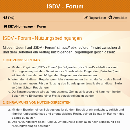
ISDV - Forum
FAQ
Registrieren
Anmelden
ISDV-Homepage
Foren
ISDV - Forum - Nutzungsbedingungen
Mit dem Zugriff auf „ISDV - Forum“ („https://isdv.net/forum“) wird zwischen dir
und dem Betreiber ein Vertrag mit folgenden Regelungen geschlossen:
1. NUTZUNGSVERTRAG
Mit dem Zugriff auf „ISDV - Forum“ (im Folgenden „das Board“) schließt du einen
Nutzungsvertrag mit dem Betreiber des Boards ab (im Folgenden „Betreiber“) und
erklärst dich mit den nachfolgenden Regelungen einverstanden.
Wenn du mit diesen Regelungen nicht einverstanden bist, so darfst du das Board
nicht weiter nutzen. Für die Nutzung des Boards gelten jeweils die an dieser Stelle
veröffentlichten Regelungen.
Der Nutzungsvertrag wird auf unbestimmte Zeit geschlossen und kann von beiden
Seiten ohne Einhaltung einer Frist jederzeit gekündigt werden.
2. EINRÄUMUNG VON NUTZUNGSRECHTEN
Mit dem Erstellen eines Beitrags erteilst du dem Betreiber ein einfaches, zeitlich und
räumlich unbeschränktes und unentgeltliches Recht, deinen Beitrag im Rahmen des
Boards zu nutzen.
Das Nutzungsrecht nach Punkt 2, Unterpunkt a bleibt auch nach Kündigung des
Nutzungsvertrages bestehen.