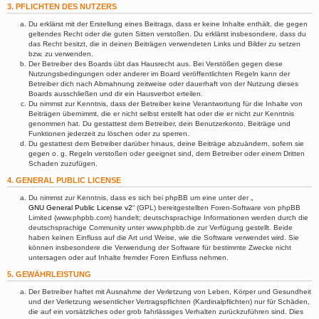
3. PFLICHTEN DES NUTZERS
Du erklärst mit der Erstellung eines Beitrags, dass er keine Inhalte enthält, die gegen
geltendes Recht oder die guten Sitten verstoßen. Du erklärst insbesondere, dass du
das Recht besitzt, die in deinen Beiträgen verwendeten Links und Bilder zu setzen
bzw. zu verwenden.
Der Betreiber des Boards übt das Hausrecht aus. Bei Verstößen gegen diese
Nutzungsbedingungen oder anderer im Board veröffentlichten Regeln kann der
Betreiber dich nach Abmahnung zeitweise oder dauerhaft von der Nutzung dieses
Boards ausschließen und dir ein Hausverbot erteilen.
Du nimmst zur Kenntnis, dass der Betreiber keine Verantwortung für die Inhalte von
Beiträgen übernimmt, die er nicht selbst erstellt hat oder die er nicht zur Kenntnis
genommen hat. Du gestattest dem Betreiber, dein Benutzerkonto, Beiträge und
Funktionen jederzeit zu löschen oder zu sperren.
Du gestattest dem Betreiber darüber hinaus, deine Beiträge abzuändern, sofern sie
gegen o. g. Regeln verstoßen oder geeignet sind, dem Betreiber oder einem Dritten
Schaden zuzufügen.
4. GENERAL PUBLIC LICENSE
Du nimmst zur Kenntnis, dass es sich bei phpBB um eine unter der „
GNU General Public License v2
“ (GPL) bereitgestellten Foren-Software von phpBB
Limited (www.phpbb.com) handelt; deutschsprachige Informationen werden durch die
deutschsprachige Community unter www.phpbb.de zur Verfügung gestellt. Beide
haben keinen Einfluss auf die Art und Weise, wie die Software verwendet wird. Sie
können insbesondere die Verwendung der Software für bestimmte Zwecke nicht
untersagen oder auf Inhalte fremder Foren Einfluss nehmen.
5. GEWÄHRLEISTUNG
Der Betreiber haftet mit Ausnahme der Verletzung von Leben, Körper und Gesundheit
und der Verletzung wesentlicher Vertragspflichten (Kardinalpflichten) nur für Schäden,
die auf ein vorsätzliches oder grob fahrlässiges Verhalten zurückzuführen sind. Dies