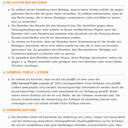
3. PFLICHTEN DES NUTZERS
Du erklärst mit der Erstellung eines Beitrags, dass er keine Inhalte enthält, die gegen
geltendes Recht oder die guten Sitten verstoßen. Du erklärst insbesondere, dass du
das Recht besitzt, die in deinen Beiträgen verwendeten Links und Bilder zu setzen
bzw. zu verwenden.
Der Betreiber des Boards übt das Hausrecht aus. Bei Verstößen gegen diese
Nutzungsbedingungen oder anderer im Board veröffentlichten Regeln kann der
Betreiber dich nach Abmahnung zeitweise oder dauerhaft von der Nutzung dieses
Boards ausschließen und dir ein Hausverbot erteilen.
Du nimmst zur Kenntnis, dass der Betreiber keine Verantwortung für die Inhalte von
Beiträgen übernimmt, die er nicht selbst erstellt hat oder die er nicht zur Kenntnis
genommen hat. Du gestattest dem Betreiber, dein Benutzerkonto, Beiträge und
Funktionen jederzeit zu löschen oder zu sperren.
Du gestattest dem Betreiber darüber hinaus, deine Beiträge abzuändern, sofern sie
gegen o. g. Regeln verstoßen oder geeignet sind, dem Betreiber oder einem Dritten
Schaden zuzufügen.
4. GENERAL PUBLIC LICENSE
Du nimmst zur Kenntnis, dass es sich bei phpBB um eine unter der „
GNU General Public License v2
“ (GPL) bereitgestellten Foren-Software von phpBB
Limited (www.phpbb.com) handelt; deutschsprachige Informationen werden durch die
deutschsprachige Community unter www.phpbb.de zur Verfügung gestellt. Beide
haben keinen Einfluss auf die Art und Weise, wie die Software verwendet wird. Sie
können insbesondere die Verwendung der Software für bestimmte Zwecke nicht
untersagen oder auf Inhalte fremder Foren Einfluss nehmen.
5. GEWÄHRLEISTUNG
Der Betreiber haftet mit Ausnahme der Verletzung von Leben, Körper und Gesundheit
und der Verletzung wesentlicher Vertragspflichten (Kardinalpflichten) nur für Schäden,
die auf ein vorsätzliches oder grob fahrlässiges Verhalten zurückzuführen sind. Dies