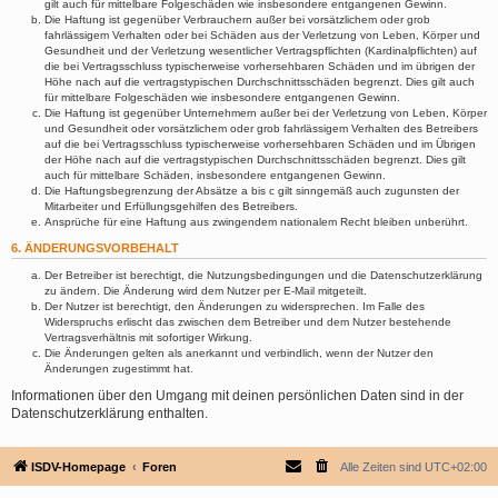
gilt auch für mittelbare Folgeschäden wie insbesondere entgangenen Gewinn.
Die Haftung ist gegenüber Verbrauchern außer bei vorsätzlichem oder grob
fahrlässigem Verhalten oder bei Schäden aus der Verletzung von Leben, Körper und
Gesundheit und der Verletzung wesentlicher Vertragspflichten (Kardinalpflichten) auf
die bei Vertragsschluss typischerweise vorhersehbaren Schäden und im übrigen der
Höhe nach auf die vertragstypischen Durchschnittsschäden begrenzt. Dies gilt auch
für mittelbare Folgeschäden wie insbesondere entgangenen Gewinn.
Die Haftung ist gegenüber Unternehmern außer bei der Verletzung von Leben, Körper
und Gesundheit oder vorsätzlichem oder grob fahrlässigem Verhalten des Betreibers
auf die bei Vertragsschluss typischerweise vorhersehbaren Schäden und im Übrigen
der Höhe nach auf die vertragstypischen Durchschnittsschäden begrenzt. Dies gilt
auch für mittelbare Schäden, insbesondere entgangenen Gewinn.
Die Haftungsbegrenzung der Absätze a bis c gilt sinngemäß auch zugunsten der
Mitarbeiter und Erfüllungsgehilfen des Betreibers.
Ansprüche für eine Haftung aus zwingendem nationalem Recht bleiben unberührt.
6. ÄNDERUNGSVORBEHALT
Der Betreiber ist berechtigt, die Nutzungsbedingungen und die Datenschutzerklärung
zu ändern. Die Änderung wird dem Nutzer per E-Mail mitgeteilt.
Der Nutzer ist berechtigt, den Änderungen zu widersprechen. Im Falle des
Widerspruchs erlischt das zwischen dem Betreiber und dem Nutzer bestehende
Vertragsverhältnis mit sofortiger Wirkung.
Die Änderungen gelten als anerkannt und verbindlich, wenn der Nutzer den
Änderungen zugestimmt hat.
Informationen über den Umgang mit deinen persönlichen Daten sind in der
Datenschutzerklärung enthalten.
ISDV-Homepage
Foren
Alle Zeiten sind
UTC+02:00