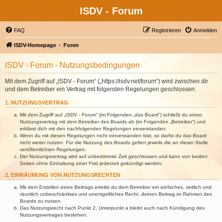
ISDV - Forum
FAQ
Registrieren
Anmelden
ISDV-Homepage
Foren
ISDV - Forum - Nutzungsbedingungen
Mit dem Zugriff auf „ISDV - Forum“ („https://isdv.net/forum“) wird zwischen dir
und dem Betreiber ein Vertrag mit folgenden Regelungen geschlossen:
1. NUTZUNGSVERTRAG
Mit dem Zugriff auf „ISDV - Forum“ (im Folgenden „das Board“) schließt du einen
Nutzungsvertrag mit dem Betreiber des Boards ab (im Folgenden „Betreiber“) und
erklärst dich mit den nachfolgenden Regelungen einverstanden.
Wenn du mit diesen Regelungen nicht einverstanden bist, so darfst du das Board
nicht weiter nutzen. Für die Nutzung des Boards gelten jeweils die an dieser Stelle
veröffentlichten Regelungen.
Der Nutzungsvertrag wird auf unbestimmte Zeit geschlossen und kann von beiden
Seiten ohne Einhaltung einer Frist jederzeit gekündigt werden.
2. EINRÄUMUNG VON NUTZUNGSRECHTEN
Mit dem Erstellen eines Beitrags erteilst du dem Betreiber ein einfaches, zeitlich und
räumlich unbeschränktes und unentgeltliches Recht, deinen Beitrag im Rahmen des
Boards zu nutzen.
Das Nutzungsrecht nach Punkt 2, Unterpunkt a bleibt auch nach Kündigung des
Nutzungsvertrages bestehen.