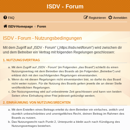
ISDV - Forum
FAQ
Registrieren
Anmelden
ISDV-Homepage
Foren
ISDV - Forum - Nutzungsbedingungen
Mit dem Zugriff auf „ISDV - Forum“ („https://isdv.net/forum“) wird zwischen dir
und dem Betreiber ein Vertrag mit folgenden Regelungen geschlossen:
1. NUTZUNGSVERTRAG
Mit dem Zugriff auf „ISDV - Forum“ (im Folgenden „das Board“) schließt du einen
Nutzungsvertrag mit dem Betreiber des Boards ab (im Folgenden „Betreiber“) und
erklärst dich mit den nachfolgenden Regelungen einverstanden.
Wenn du mit diesen Regelungen nicht einverstanden bist, so darfst du das Board
nicht weiter nutzen. Für die Nutzung des Boards gelten jeweils die an dieser Stelle
veröffentlichten Regelungen.
Der Nutzungsvertrag wird auf unbestimmte Zeit geschlossen und kann von beiden
Seiten ohne Einhaltung einer Frist jederzeit gekündigt werden.
2. EINRÄUMUNG VON NUTZUNGSRECHTEN
Mit dem Erstellen eines Beitrags erteilst du dem Betreiber ein einfaches, zeitlich und
räumlich unbeschränktes und unentgeltliches Recht, deinen Beitrag im Rahmen des
Boards zu nutzen.
Das Nutzungsrecht nach Punkt 2, Unterpunkt a bleibt auch nach Kündigung des
Nutzungsvertrages bestehen.