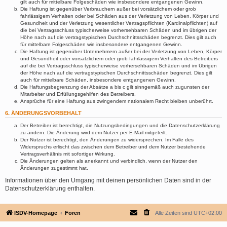
gilt auch für mittelbare Folgeschäden wie insbesondere entgangenen Gewinn.
Die Haftung ist gegenüber Verbrauchern außer bei vorsätzlichem oder grob
fahrlässigem Verhalten oder bei Schäden aus der Verletzung von Leben, Körper und
Gesundheit und der Verletzung wesentlicher Vertragspflichten (Kardinalpflichten) auf
die bei Vertragsschluss typischerweise vorhersehbaren Schäden und im übrigen der
Höhe nach auf die vertragstypischen Durchschnittsschäden begrenzt. Dies gilt auch
für mittelbare Folgeschäden wie insbesondere entgangenen Gewinn.
Die Haftung ist gegenüber Unternehmern außer bei der Verletzung von Leben, Körper
und Gesundheit oder vorsätzlichem oder grob fahrlässigem Verhalten des Betreibers
auf die bei Vertragsschluss typischerweise vorhersehbaren Schäden und im Übrigen
der Höhe nach auf die vertragstypischen Durchschnittsschäden begrenzt. Dies gilt
auch für mittelbare Schäden, insbesondere entgangenen Gewinn.
Die Haftungsbegrenzung der Absätze a bis c gilt sinngemäß auch zugunsten der
Mitarbeiter und Erfüllungsgehilfen des Betreibers.
Ansprüche für eine Haftung aus zwingendem nationalem Recht bleiben unberührt.
6. ÄNDERUNGSVORBEHALT
Der Betreiber ist berechtigt, die Nutzungsbedingungen und die Datenschutzerklärung
zu ändern. Die Änderung wird dem Nutzer per E-Mail mitgeteilt.
Der Nutzer ist berechtigt, den Änderungen zu widersprechen. Im Falle des
Widerspruchs erlischt das zwischen dem Betreiber und dem Nutzer bestehende
Vertragsverhältnis mit sofortiger Wirkung.
Die Änderungen gelten als anerkannt und verbindlich, wenn der Nutzer den
Änderungen zugestimmt hat.
Informationen über den Umgang mit deinen persönlichen Daten sind in der
Datenschutzerklärung enthalten.
ISDV-Homepage
Foren
Alle Zeiten sind
UTC+02:00