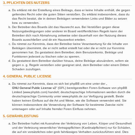
3. PFLICHTEN DES NUTZERS
Du erklärst mit der Erstellung eines Beitrags, dass er keine Inhalte enthält, die gegen
geltendes Recht oder die guten Sitten verstoßen. Du erklärst insbesondere, dass du
das Recht besitzt, die in deinen Beiträgen verwendeten Links und Bilder zu setzen
bzw. zu verwenden.
Der Betreiber des Boards übt das Hausrecht aus. Bei Verstößen gegen diese
Nutzungsbedingungen oder anderer im Board veröffentlichten Regeln kann der
Betreiber dich nach Abmahnung zeitweise oder dauerhaft von der Nutzung dieses
Boards ausschließen und dir ein Hausverbot erteilen.
Du nimmst zur Kenntnis, dass der Betreiber keine Verantwortung für die Inhalte von
Beiträgen übernimmt, die er nicht selbst erstellt hat oder die er nicht zur Kenntnis
genommen hat. Du gestattest dem Betreiber, dein Benutzerkonto, Beiträge und
Funktionen jederzeit zu löschen oder zu sperren.
Du gestattest dem Betreiber darüber hinaus, deine Beiträge abzuändern, sofern sie
gegen o. g. Regeln verstoßen oder geeignet sind, dem Betreiber oder einem Dritten
Schaden zuzufügen.
4. GENERAL PUBLIC LICENSE
Du nimmst zur Kenntnis, dass es sich bei phpBB um eine unter der „
GNU General Public License v2
“ (GPL) bereitgestellten Foren-Software von phpBB
Limited (www.phpbb.com) handelt; deutschsprachige Informationen werden durch die
deutschsprachige Community unter www.phpbb.de zur Verfügung gestellt. Beide
haben keinen Einfluss auf die Art und Weise, wie die Software verwendet wird. Sie
können insbesondere die Verwendung der Software für bestimmte Zwecke nicht
untersagen oder auf Inhalte fremder Foren Einfluss nehmen.
5. GEWÄHRLEISTUNG
Der Betreiber haftet mit Ausnahme der Verletzung von Leben, Körper und Gesundheit
und der Verletzung wesentlicher Vertragspflichten (Kardinalpflichten) nur für Schäden,
die auf ein vorsätzliches oder grob fahrlässiges Verhalten zurückzuführen sind. Dies