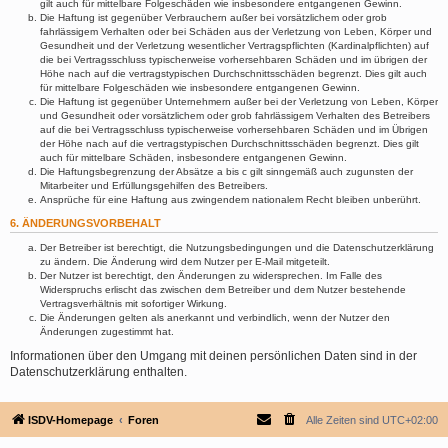
gilt auch für mittelbare Folgeschäden wie insbesondere entgangenen Gewinn.
Die Haftung ist gegenüber Verbrauchern außer bei vorsätzlichem oder grob
fahrlässigem Verhalten oder bei Schäden aus der Verletzung von Leben, Körper und
Gesundheit und der Verletzung wesentlicher Vertragspflichten (Kardinalpflichten) auf
die bei Vertragsschluss typischerweise vorhersehbaren Schäden und im übrigen der
Höhe nach auf die vertragstypischen Durchschnittsschäden begrenzt. Dies gilt auch
für mittelbare Folgeschäden wie insbesondere entgangenen Gewinn.
Die Haftung ist gegenüber Unternehmern außer bei der Verletzung von Leben, Körper
und Gesundheit oder vorsätzlichem oder grob fahrlässigem Verhalten des Betreibers
auf die bei Vertragsschluss typischerweise vorhersehbaren Schäden und im Übrigen
der Höhe nach auf die vertragstypischen Durchschnittsschäden begrenzt. Dies gilt
auch für mittelbare Schäden, insbesondere entgangenen Gewinn.
Die Haftungsbegrenzung der Absätze a bis c gilt sinngemäß auch zugunsten der
Mitarbeiter und Erfüllungsgehilfen des Betreibers.
Ansprüche für eine Haftung aus zwingendem nationalem Recht bleiben unberührt.
6. ÄNDERUNGSVORBEHALT
Der Betreiber ist berechtigt, die Nutzungsbedingungen und die Datenschutzerklärung
zu ändern. Die Änderung wird dem Nutzer per E-Mail mitgeteilt.
Der Nutzer ist berechtigt, den Änderungen zu widersprechen. Im Falle des
Widerspruchs erlischt das zwischen dem Betreiber und dem Nutzer bestehende
Vertragsverhältnis mit sofortiger Wirkung.
Die Änderungen gelten als anerkannt und verbindlich, wenn der Nutzer den
Änderungen zugestimmt hat.
Informationen über den Umgang mit deinen persönlichen Daten sind in der
Datenschutzerklärung enthalten.
ISDV-Homepage
Foren
Alle Zeiten sind
UTC+02:00