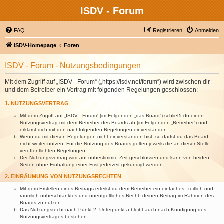
ISDV - Forum
FAQ
Registrieren
Anmelden
ISDV-Homepage
Foren
ISDV - Forum - Nutzungsbedingungen
Mit dem Zugriff auf „ISDV - Forum“ („https://isdv.net/forum“) wird zwischen dir
und dem Betreiber ein Vertrag mit folgenden Regelungen geschlossen:
1. NUTZUNGSVERTRAG
Mit dem Zugriff auf „ISDV - Forum“ (im Folgenden „das Board“) schließt du einen
Nutzungsvertrag mit dem Betreiber des Boards ab (im Folgenden „Betreiber“) und
erklärst dich mit den nachfolgenden Regelungen einverstanden.
Wenn du mit diesen Regelungen nicht einverstanden bist, so darfst du das Board
nicht weiter nutzen. Für die Nutzung des Boards gelten jeweils die an dieser Stelle
veröffentlichten Regelungen.
Der Nutzungsvertrag wird auf unbestimmte Zeit geschlossen und kann von beiden
Seiten ohne Einhaltung einer Frist jederzeit gekündigt werden.
2. EINRÄUMUNG VON NUTZUNGSRECHTEN
Mit dem Erstellen eines Beitrags erteilst du dem Betreiber ein einfaches, zeitlich und
räumlich unbeschränktes und unentgeltliches Recht, deinen Beitrag im Rahmen des
Boards zu nutzen.
Das Nutzungsrecht nach Punkt 2, Unterpunkt a bleibt auch nach Kündigung des
Nutzungsvertrages bestehen.