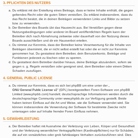
3. PFLICHTEN DES NUTZERS
Du erklärst mit der Erstellung eines Beitrags, dass er keine Inhalte enthält, die gegen
geltendes Recht oder die guten Sitten verstoßen. Du erklärst insbesondere, dass du
das Recht besitzt, die in deinen Beiträgen verwendeten Links und Bilder zu setzen
bzw. zu verwenden.
Der Betreiber des Boards übt das Hausrecht aus. Bei Verstößen gegen diese
Nutzungsbedingungen oder anderer im Board veröffentlichten Regeln kann der
Betreiber dich nach Abmahnung zeitweise oder dauerhaft von der Nutzung dieses
Boards ausschließen und dir ein Hausverbot erteilen.
Du nimmst zur Kenntnis, dass der Betreiber keine Verantwortung für die Inhalte von
Beiträgen übernimmt, die er nicht selbst erstellt hat oder die er nicht zur Kenntnis
genommen hat. Du gestattest dem Betreiber, dein Benutzerkonto, Beiträge und
Funktionen jederzeit zu löschen oder zu sperren.
Du gestattest dem Betreiber darüber hinaus, deine Beiträge abzuändern, sofern sie
gegen o. g. Regeln verstoßen oder geeignet sind, dem Betreiber oder einem Dritten
Schaden zuzufügen.
4. GENERAL PUBLIC LICENSE
Du nimmst zur Kenntnis, dass es sich bei phpBB um eine unter der „
GNU General Public License v2
“ (GPL) bereitgestellten Foren-Software von phpBB
Limited (www.phpbb.com) handelt; deutschsprachige Informationen werden durch die
deutschsprachige Community unter www.phpbb.de zur Verfügung gestellt. Beide
haben keinen Einfluss auf die Art und Weise, wie die Software verwendet wird. Sie
können insbesondere die Verwendung der Software für bestimmte Zwecke nicht
untersagen oder auf Inhalte fremder Foren Einfluss nehmen.
5. GEWÄHRLEISTUNG
Der Betreiber haftet mit Ausnahme der Verletzung von Leben, Körper und Gesundheit
und der Verletzung wesentlicher Vertragspflichten (Kardinalpflichten) nur für Schäden,
die auf ein vorsätzliches oder grob fahrlässiges Verhalten zurückzuführen sind. Dies