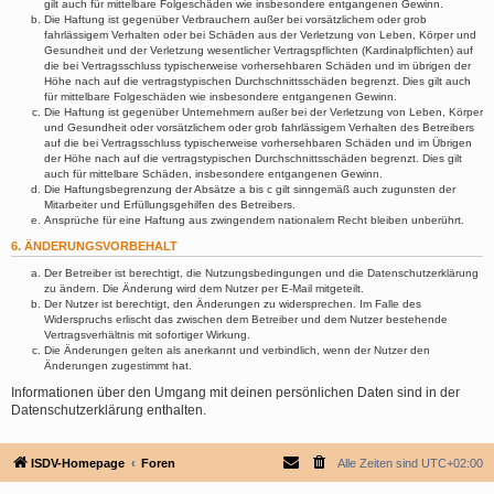
gilt auch für mittelbare Folgeschäden wie insbesondere entgangenen Gewinn.
Die Haftung ist gegenüber Verbrauchern außer bei vorsätzlichem oder grob
fahrlässigem Verhalten oder bei Schäden aus der Verletzung von Leben, Körper und
Gesundheit und der Verletzung wesentlicher Vertragspflichten (Kardinalpflichten) auf
die bei Vertragsschluss typischerweise vorhersehbaren Schäden und im übrigen der
Höhe nach auf die vertragstypischen Durchschnittsschäden begrenzt. Dies gilt auch
für mittelbare Folgeschäden wie insbesondere entgangenen Gewinn.
Die Haftung ist gegenüber Unternehmern außer bei der Verletzung von Leben, Körper
und Gesundheit oder vorsätzlichem oder grob fahrlässigem Verhalten des Betreibers
auf die bei Vertragsschluss typischerweise vorhersehbaren Schäden und im Übrigen
der Höhe nach auf die vertragstypischen Durchschnittsschäden begrenzt. Dies gilt
auch für mittelbare Schäden, insbesondere entgangenen Gewinn.
Die Haftungsbegrenzung der Absätze a bis c gilt sinngemäß auch zugunsten der
Mitarbeiter und Erfüllungsgehilfen des Betreibers.
Ansprüche für eine Haftung aus zwingendem nationalem Recht bleiben unberührt.
6. ÄNDERUNGSVORBEHALT
Der Betreiber ist berechtigt, die Nutzungsbedingungen und die Datenschutzerklärung
zu ändern. Die Änderung wird dem Nutzer per E-Mail mitgeteilt.
Der Nutzer ist berechtigt, den Änderungen zu widersprechen. Im Falle des
Widerspruchs erlischt das zwischen dem Betreiber und dem Nutzer bestehende
Vertragsverhältnis mit sofortiger Wirkung.
Die Änderungen gelten als anerkannt und verbindlich, wenn der Nutzer den
Änderungen zugestimmt hat.
Informationen über den Umgang mit deinen persönlichen Daten sind in der
Datenschutzerklärung enthalten.
ISDV-Homepage
Foren
Alle Zeiten sind
UTC+02:00