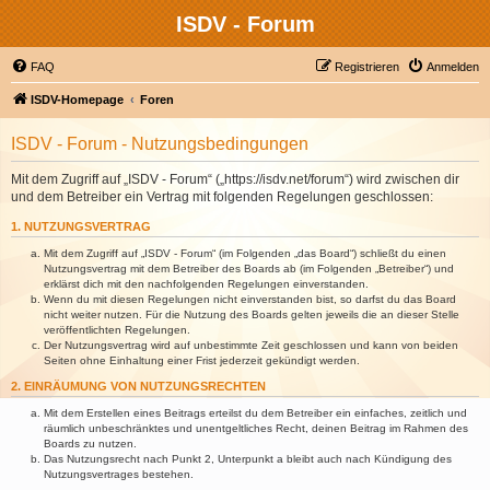
ISDV - Forum
FAQ
Registrieren
Anmelden
ISDV-Homepage
Foren
ISDV - Forum - Nutzungsbedingungen
Mit dem Zugriff auf „ISDV - Forum“ („https://isdv.net/forum“) wird zwischen dir
und dem Betreiber ein Vertrag mit folgenden Regelungen geschlossen:
1. NUTZUNGSVERTRAG
Mit dem Zugriff auf „ISDV - Forum“ (im Folgenden „das Board“) schließt du einen
Nutzungsvertrag mit dem Betreiber des Boards ab (im Folgenden „Betreiber“) und
erklärst dich mit den nachfolgenden Regelungen einverstanden.
Wenn du mit diesen Regelungen nicht einverstanden bist, so darfst du das Board
nicht weiter nutzen. Für die Nutzung des Boards gelten jeweils die an dieser Stelle
veröffentlichten Regelungen.
Der Nutzungsvertrag wird auf unbestimmte Zeit geschlossen und kann von beiden
Seiten ohne Einhaltung einer Frist jederzeit gekündigt werden.
2. EINRÄUMUNG VON NUTZUNGSRECHTEN
Mit dem Erstellen eines Beitrags erteilst du dem Betreiber ein einfaches, zeitlich und
räumlich unbeschränktes und unentgeltliches Recht, deinen Beitrag im Rahmen des
Boards zu nutzen.
Das Nutzungsrecht nach Punkt 2, Unterpunkt a bleibt auch nach Kündigung des
Nutzungsvertrages bestehen.