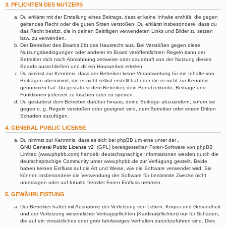
3. PFLICHTEN DES NUTZERS
Du erklärst mit der Erstellung eines Beitrags, dass er keine Inhalte enthält, die gegen
geltendes Recht oder die guten Sitten verstoßen. Du erklärst insbesondere, dass du
das Recht besitzt, die in deinen Beiträgen verwendeten Links und Bilder zu setzen
bzw. zu verwenden.
Der Betreiber des Boards übt das Hausrecht aus. Bei Verstößen gegen diese
Nutzungsbedingungen oder anderer im Board veröffentlichten Regeln kann der
Betreiber dich nach Abmahnung zeitweise oder dauerhaft von der Nutzung dieses
Boards ausschließen und dir ein Hausverbot erteilen.
Du nimmst zur Kenntnis, dass der Betreiber keine Verantwortung für die Inhalte von
Beiträgen übernimmt, die er nicht selbst erstellt hat oder die er nicht zur Kenntnis
genommen hat. Du gestattest dem Betreiber, dein Benutzerkonto, Beiträge und
Funktionen jederzeit zu löschen oder zu sperren.
Du gestattest dem Betreiber darüber hinaus, deine Beiträge abzuändern, sofern sie
gegen o. g. Regeln verstoßen oder geeignet sind, dem Betreiber oder einem Dritten
Schaden zuzufügen.
4. GENERAL PUBLIC LICENSE
Du nimmst zur Kenntnis, dass es sich bei phpBB um eine unter der „
GNU General Public License v2
“ (GPL) bereitgestellten Foren-Software von phpBB
Limited (www.phpbb.com) handelt; deutschsprachige Informationen werden durch die
deutschsprachige Community unter www.phpbb.de zur Verfügung gestellt. Beide
haben keinen Einfluss auf die Art und Weise, wie die Software verwendet wird. Sie
können insbesondere die Verwendung der Software für bestimmte Zwecke nicht
untersagen oder auf Inhalte fremder Foren Einfluss nehmen.
5. GEWÄHRLEISTUNG
Der Betreiber haftet mit Ausnahme der Verletzung von Leben, Körper und Gesundheit
und der Verletzung wesentlicher Vertragspflichten (Kardinalpflichten) nur für Schäden,
die auf ein vorsätzliches oder grob fahrlässiges Verhalten zurückzuführen sind. Dies