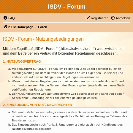
ISDV - Forum
FAQ
Registrieren
Anmelden
ISDV-Homepage
Foren
ISDV - Forum - Nutzungsbedingungen
Mit dem Zugriff auf „ISDV - Forum“ („https://isdv.net/forum“) wird zwischen dir
und dem Betreiber ein Vertrag mit folgenden Regelungen geschlossen:
1. NUTZUNGSVERTRAG
Mit dem Zugriff auf „ISDV - Forum“ (im Folgenden „das Board“) schließt du einen
Nutzungsvertrag mit dem Betreiber des Boards ab (im Folgenden „Betreiber“) und
erklärst dich mit den nachfolgenden Regelungen einverstanden.
Wenn du mit diesen Regelungen nicht einverstanden bist, so darfst du das Board
nicht weiter nutzen. Für die Nutzung des Boards gelten jeweils die an dieser Stelle
veröffentlichten Regelungen.
Der Nutzungsvertrag wird auf unbestimmte Zeit geschlossen und kann von beiden
Seiten ohne Einhaltung einer Frist jederzeit gekündigt werden.
2. EINRÄUMUNG VON NUTZUNGSRECHTEN
Mit dem Erstellen eines Beitrags erteilst du dem Betreiber ein einfaches, zeitlich und
räumlich unbeschränktes und unentgeltliches Recht, deinen Beitrag im Rahmen des
Boards zu nutzen.
Das Nutzungsrecht nach Punkt 2, Unterpunkt a bleibt auch nach Kündigung des
Nutzungsvertrages bestehen.