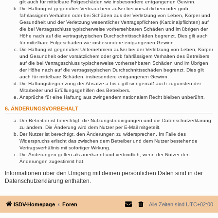
gilt auch für mittelbare Folgeschäden wie insbesondere entgangenen Gewinn.
Die Haftung ist gegenüber Verbrauchern außer bei vorsätzlichem oder grob
fahrlässigem Verhalten oder bei Schäden aus der Verletzung von Leben, Körper und
Gesundheit und der Verletzung wesentlicher Vertragspflichten (Kardinalpflichten) auf
die bei Vertragsschluss typischerweise vorhersehbaren Schäden und im übrigen der
Höhe nach auf die vertragstypischen Durchschnittsschäden begrenzt. Dies gilt auch
für mittelbare Folgeschäden wie insbesondere entgangenen Gewinn.
Die Haftung ist gegenüber Unternehmern außer bei der Verletzung von Leben, Körper
und Gesundheit oder vorsätzlichem oder grob fahrlässigem Verhalten des Betreibers
auf die bei Vertragsschluss typischerweise vorhersehbaren Schäden und im Übrigen
der Höhe nach auf die vertragstypischen Durchschnittsschäden begrenzt. Dies gilt
auch für mittelbare Schäden, insbesondere entgangenen Gewinn.
Die Haftungsbegrenzung der Absätze a bis c gilt sinngemäß auch zugunsten der
Mitarbeiter und Erfüllungsgehilfen des Betreibers.
Ansprüche für eine Haftung aus zwingendem nationalem Recht bleiben unberührt.
6. ÄNDERUNGSVORBEHALT
Der Betreiber ist berechtigt, die Nutzungsbedingungen und die Datenschutzerklärung
zu ändern. Die Änderung wird dem Nutzer per E-Mail mitgeteilt.
Der Nutzer ist berechtigt, den Änderungen zu widersprechen. Im Falle des
Widerspruchs erlischt das zwischen dem Betreiber und dem Nutzer bestehende
Vertragsverhältnis mit sofortiger Wirkung.
Die Änderungen gelten als anerkannt und verbindlich, wenn der Nutzer den
Änderungen zugestimmt hat.
Informationen über den Umgang mit deinen persönlichen Daten sind in der
Datenschutzerklärung enthalten.
ISDV-Homepage
Foren
Alle Zeiten sind
UTC+02:00