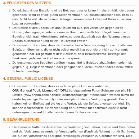
3. PFLICHTEN DES NUTZERS
Du erklärst mit der Erstellung eines Beitrags, dass er keine Inhalte enthält, die gegen
geltendes Recht oder die guten Sitten verstoßen. Du erklärst insbesondere, dass du
das Recht besitzt, die in deinen Beiträgen verwendeten Links und Bilder zu setzen
bzw. zu verwenden.
Der Betreiber des Boards übt das Hausrecht aus. Bei Verstößen gegen diese
Nutzungsbedingungen oder anderer im Board veröffentlichten Regeln kann der
Betreiber dich nach Abmahnung zeitweise oder dauerhaft von der Nutzung dieses
Boards ausschließen und dir ein Hausverbot erteilen.
Du nimmst zur Kenntnis, dass der Betreiber keine Verantwortung für die Inhalte von
Beiträgen übernimmt, die er nicht selbst erstellt hat oder die er nicht zur Kenntnis
genommen hat. Du gestattest dem Betreiber, dein Benutzerkonto, Beiträge und
Funktionen jederzeit zu löschen oder zu sperren.
Du gestattest dem Betreiber darüber hinaus, deine Beiträge abzuändern, sofern sie
gegen o. g. Regeln verstoßen oder geeignet sind, dem Betreiber oder einem Dritten
Schaden zuzufügen.
4. GENERAL PUBLIC LICENSE
Du nimmst zur Kenntnis, dass es sich bei phpBB um eine unter der „
GNU General Public License v2
“ (GPL) bereitgestellten Foren-Software von phpBB
Limited (www.phpbb.com) handelt; deutschsprachige Informationen werden durch die
deutschsprachige Community unter www.phpbb.de zur Verfügung gestellt. Beide
haben keinen Einfluss auf die Art und Weise, wie die Software verwendet wird. Sie
können insbesondere die Verwendung der Software für bestimmte Zwecke nicht
untersagen oder auf Inhalte fremder Foren Einfluss nehmen.
5. GEWÄHRLEISTUNG
Der Betreiber haftet mit Ausnahme der Verletzung von Leben, Körper und Gesundheit
und der Verletzung wesentlicher Vertragspflichten (Kardinalpflichten) nur für Schäden,
die auf ein vorsätzliches oder grob fahrlässiges Verhalten zurückzuführen sind. Dies