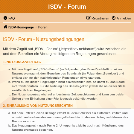
ISDV - Forum
FAQ
Registrieren
Anmelden
ISDV-Homepage
Foren
ISDV - Forum - Nutzungsbedingungen
Mit dem Zugriff auf „ISDV - Forum“ („https://isdv.net/forum“) wird zwischen dir
und dem Betreiber ein Vertrag mit folgenden Regelungen geschlossen:
1. NUTZUNGSVERTRAG
Mit dem Zugriff auf „ISDV - Forum“ (im Folgenden „das Board“) schließt du einen
Nutzungsvertrag mit dem Betreiber des Boards ab (im Folgenden „Betreiber“) und
erklärst dich mit den nachfolgenden Regelungen einverstanden.
Wenn du mit diesen Regelungen nicht einverstanden bist, so darfst du das Board
nicht weiter nutzen. Für die Nutzung des Boards gelten jeweils die an dieser Stelle
veröffentlichten Regelungen.
Der Nutzungsvertrag wird auf unbestimmte Zeit geschlossen und kann von beiden
Seiten ohne Einhaltung einer Frist jederzeit gekündigt werden.
2. EINRÄUMUNG VON NUTZUNGSRECHTEN
Mit dem Erstellen eines Beitrags erteilst du dem Betreiber ein einfaches, zeitlich und
räumlich unbeschränktes und unentgeltliches Recht, deinen Beitrag im Rahmen des
Boards zu nutzen.
Das Nutzungsrecht nach Punkt 2, Unterpunkt a bleibt auch nach Kündigung des
Nutzungsvertrages bestehen.