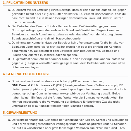
3. PFLICHTEN DES NUTZERS
Du erklärst mit der Erstellung eines Beitrags, dass er keine Inhalte enthält, die gegen
geltendes Recht oder die guten Sitten verstoßen. Du erklärst insbesondere, dass du
das Recht besitzt, die in deinen Beiträgen verwendeten Links und Bilder zu setzen
bzw. zu verwenden.
Der Betreiber des Boards übt das Hausrecht aus. Bei Verstößen gegen diese
Nutzungsbedingungen oder anderer im Board veröffentlichten Regeln kann der
Betreiber dich nach Abmahnung zeitweise oder dauerhaft von der Nutzung dieses
Boards ausschließen und dir ein Hausverbot erteilen.
Du nimmst zur Kenntnis, dass der Betreiber keine Verantwortung für die Inhalte von
Beiträgen übernimmt, die er nicht selbst erstellt hat oder die er nicht zur Kenntnis
genommen hat. Du gestattest dem Betreiber, dein Benutzerkonto, Beiträge und
Funktionen jederzeit zu löschen oder zu sperren.
Du gestattest dem Betreiber darüber hinaus, deine Beiträge abzuändern, sofern sie
gegen o. g. Regeln verstoßen oder geeignet sind, dem Betreiber oder einem Dritten
Schaden zuzufügen.
4. GENERAL PUBLIC LICENSE
Du nimmst zur Kenntnis, dass es sich bei phpBB um eine unter der „
GNU General Public License v2
“ (GPL) bereitgestellten Foren-Software von phpBB
Limited (www.phpbb.com) handelt; deutschsprachige Informationen werden durch die
deutschsprachige Community unter www.phpbb.de zur Verfügung gestellt. Beide
haben keinen Einfluss auf die Art und Weise, wie die Software verwendet wird. Sie
können insbesondere die Verwendung der Software für bestimmte Zwecke nicht
untersagen oder auf Inhalte fremder Foren Einfluss nehmen.
5. GEWÄHRLEISTUNG
Der Betreiber haftet mit Ausnahme der Verletzung von Leben, Körper und Gesundheit
und der Verletzung wesentlicher Vertragspflichten (Kardinalpflichten) nur für Schäden,
die auf ein vorsätzliches oder grob fahrlässiges Verhalten zurückzuführen sind. Dies