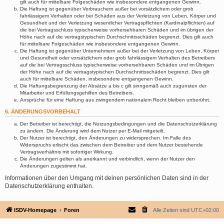
gilt auch für mittelbare Folgeschäden wie insbesondere entgangenen Gewinn.
Die Haftung ist gegenüber Verbrauchern außer bei vorsätzlichem oder grob
fahrlässigem Verhalten oder bei Schäden aus der Verletzung von Leben, Körper und
Gesundheit und der Verletzung wesentlicher Vertragspflichten (Kardinalpflichten) auf
die bei Vertragsschluss typischerweise vorhersehbaren Schäden und im übrigen der
Höhe nach auf die vertragstypischen Durchschnittsschäden begrenzt. Dies gilt auch
für mittelbare Folgeschäden wie insbesondere entgangenen Gewinn.
Die Haftung ist gegenüber Unternehmern außer bei der Verletzung von Leben, Körper
und Gesundheit oder vorsätzlichem oder grob fahrlässigem Verhalten des Betreibers
auf die bei Vertragsschluss typischerweise vorhersehbaren Schäden und im Übrigen
der Höhe nach auf die vertragstypischen Durchschnittsschäden begrenzt. Dies gilt
auch für mittelbare Schäden, insbesondere entgangenen Gewinn.
Die Haftungsbegrenzung der Absätze a bis c gilt sinngemäß auch zugunsten der
Mitarbeiter und Erfüllungsgehilfen des Betreibers.
Ansprüche für eine Haftung aus zwingendem nationalem Recht bleiben unberührt.
6. ÄNDERUNGSVORBEHALT
Der Betreiber ist berechtigt, die Nutzungsbedingungen und die Datenschutzerklärung
zu ändern. Die Änderung wird dem Nutzer per E-Mail mitgeteilt.
Der Nutzer ist berechtigt, den Änderungen zu widersprechen. Im Falle des
Widerspruchs erlischt das zwischen dem Betreiber und dem Nutzer bestehende
Vertragsverhältnis mit sofortiger Wirkung.
Die Änderungen gelten als anerkannt und verbindlich, wenn der Nutzer den
Änderungen zugestimmt hat.
Informationen über den Umgang mit deinen persönlichen Daten sind in der
Datenschutzerklärung enthalten.
ISDV-Homepage
Foren
Alle Zeiten sind
UTC+02:00