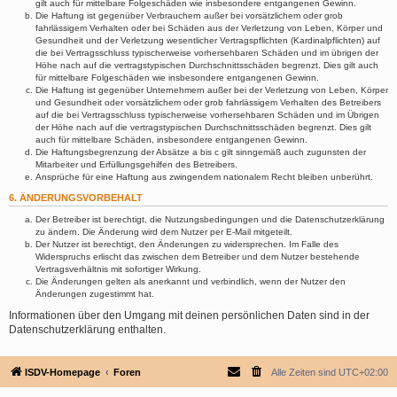
gilt auch für mittelbare Folgeschäden wie insbesondere entgangenen Gewinn.
Die Haftung ist gegenüber Verbrauchern außer bei vorsätzlichem oder grob
fahrlässigem Verhalten oder bei Schäden aus der Verletzung von Leben, Körper und
Gesundheit und der Verletzung wesentlicher Vertragspflichten (Kardinalpflichten) auf
die bei Vertragsschluss typischerweise vorhersehbaren Schäden und im übrigen der
Höhe nach auf die vertragstypischen Durchschnittsschäden begrenzt. Dies gilt auch
für mittelbare Folgeschäden wie insbesondere entgangenen Gewinn.
Die Haftung ist gegenüber Unternehmern außer bei der Verletzung von Leben, Körper
und Gesundheit oder vorsätzlichem oder grob fahrlässigem Verhalten des Betreibers
auf die bei Vertragsschluss typischerweise vorhersehbaren Schäden und im Übrigen
der Höhe nach auf die vertragstypischen Durchschnittsschäden begrenzt. Dies gilt
auch für mittelbare Schäden, insbesondere entgangenen Gewinn.
Die Haftungsbegrenzung der Absätze a bis c gilt sinngemäß auch zugunsten der
Mitarbeiter und Erfüllungsgehilfen des Betreibers.
Ansprüche für eine Haftung aus zwingendem nationalem Recht bleiben unberührt.
6. ÄNDERUNGSVORBEHALT
Der Betreiber ist berechtigt, die Nutzungsbedingungen und die Datenschutzerklärung
zu ändern. Die Änderung wird dem Nutzer per E-Mail mitgeteilt.
Der Nutzer ist berechtigt, den Änderungen zu widersprechen. Im Falle des
Widerspruchs erlischt das zwischen dem Betreiber und dem Nutzer bestehende
Vertragsverhältnis mit sofortiger Wirkung.
Die Änderungen gelten als anerkannt und verbindlich, wenn der Nutzer den
Änderungen zugestimmt hat.
Informationen über den Umgang mit deinen persönlichen Daten sind in der
Datenschutzerklärung enthalten.
ISDV-Homepage
Foren
Alle Zeiten sind
UTC+02:00