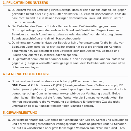
3. PFLICHTEN DES NUTZERS
Du erklärst mit der Erstellung eines Beitrags, dass er keine Inhalte enthält, die gegen
geltendes Recht oder die guten Sitten verstoßen. Du erklärst insbesondere, dass du
das Recht besitzt, die in deinen Beiträgen verwendeten Links und Bilder zu setzen
bzw. zu verwenden.
Der Betreiber des Boards übt das Hausrecht aus. Bei Verstößen gegen diese
Nutzungsbedingungen oder anderer im Board veröffentlichten Regeln kann der
Betreiber dich nach Abmahnung zeitweise oder dauerhaft von der Nutzung dieses
Boards ausschließen und dir ein Hausverbot erteilen.
Du nimmst zur Kenntnis, dass der Betreiber keine Verantwortung für die Inhalte von
Beiträgen übernimmt, die er nicht selbst erstellt hat oder die er nicht zur Kenntnis
genommen hat. Du gestattest dem Betreiber, dein Benutzerkonto, Beiträge und
Funktionen jederzeit zu löschen oder zu sperren.
Du gestattest dem Betreiber darüber hinaus, deine Beiträge abzuändern, sofern sie
gegen o. g. Regeln verstoßen oder geeignet sind, dem Betreiber oder einem Dritten
Schaden zuzufügen.
4. GENERAL PUBLIC LICENSE
Du nimmst zur Kenntnis, dass es sich bei phpBB um eine unter der „
GNU General Public License v2
“ (GPL) bereitgestellten Foren-Software von phpBB
Limited (www.phpbb.com) handelt; deutschsprachige Informationen werden durch die
deutschsprachige Community unter www.phpbb.de zur Verfügung gestellt. Beide
haben keinen Einfluss auf die Art und Weise, wie die Software verwendet wird. Sie
können insbesondere die Verwendung der Software für bestimmte Zwecke nicht
untersagen oder auf Inhalte fremder Foren Einfluss nehmen.
5. GEWÄHRLEISTUNG
Der Betreiber haftet mit Ausnahme der Verletzung von Leben, Körper und Gesundheit
und der Verletzung wesentlicher Vertragspflichten (Kardinalpflichten) nur für Schäden,
die auf ein vorsätzliches oder grob fahrlässiges Verhalten zurückzuführen sind. Dies