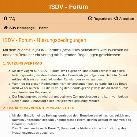
ISDV - Forum
FAQ
Registrieren
Anmelden
ISDV-Homepage
Foren
ISDV - Forum - Nutzungsbedingungen
Mit dem Zugriff auf „ISDV - Forum“ („https://isdv.net/forum“) wird zwischen dir
und dem Betreiber ein Vertrag mit folgenden Regelungen geschlossen:
1. NUTZUNGSVERTRAG
Mit dem Zugriff auf „ISDV - Forum“ (im Folgenden „das Board“) schließt du einen
Nutzungsvertrag mit dem Betreiber des Boards ab (im Folgenden „Betreiber“) und
erklärst dich mit den nachfolgenden Regelungen einverstanden.
Wenn du mit diesen Regelungen nicht einverstanden bist, so darfst du das Board
nicht weiter nutzen. Für die Nutzung des Boards gelten jeweils die an dieser Stelle
veröffentlichten Regelungen.
Der Nutzungsvertrag wird auf unbestimmte Zeit geschlossen und kann von beiden
Seiten ohne Einhaltung einer Frist jederzeit gekündigt werden.
2. EINRÄUMUNG VON NUTZUNGSRECHTEN
Mit dem Erstellen eines Beitrags erteilst du dem Betreiber ein einfaches, zeitlich und
räumlich unbeschränktes und unentgeltliches Recht, deinen Beitrag im Rahmen des
Boards zu nutzen.
Das Nutzungsrecht nach Punkt 2, Unterpunkt a bleibt auch nach Kündigung des
Nutzungsvertrages bestehen.