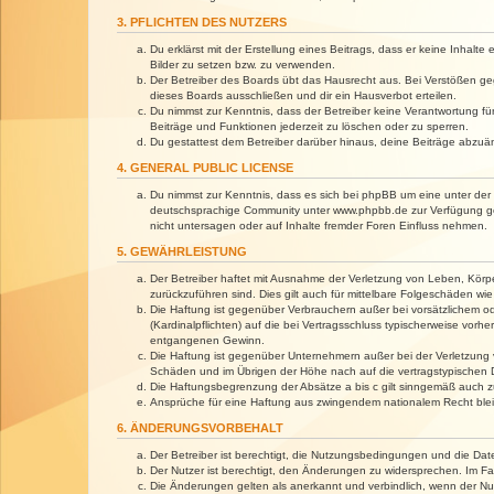
3. PFLICHTEN DES NUTZERS
Du erklärst mit der Erstellung eines Beitrags, dass er keine Inhalt
Bilder zu setzen bzw. zu verwenden.
Der Betreiber des Boards übt das Hausrecht aus. Bei Verstößen g
dieses Boards ausschließen und dir ein Hausverbot erteilen.
Du nimmst zur Kenntnis, dass der Betreiber keine Verantwortung für 
Beiträge und Funktionen jederzeit zu löschen oder zu sperren.
Du gestattest dem Betreiber darüber hinaus, deine Beiträge abzuä
4. GENERAL PUBLIC LICENSE
Du nimmst zur Kenntnis, dass es sich bei phpBB um eine unter der 
deutschsprachige Community unter www.phpbb.de zur Verfügung gest
nicht untersagen oder auf Inhalte fremder Foren Einfluss nehmen.
5. GEWÄHRLEISTUNG
Der Betreiber haftet mit Ausnahme der Verletzung von Leben, Körper
zurückzuführen sind. Dies gilt auch für mittelbare Folgeschäden 
Die Haftung ist gegenüber Verbrauchern außer bei vorsätzlichem o
(Kardinalpflichten) auf die bei Vertragsschluss typischerweise vo
entgangenen Gewinn.
Die Haftung ist gegenüber Unternehmern außer bei der Verletzung 
Schäden und im Übrigen der Höhe nach auf die vertragstypischen 
Die Haftungsbegrenzung der Absätze a bis c gilt sinngemäß auch zu
Ansprüche für eine Haftung aus zwingendem nationalem Recht blei
6. ÄNDERUNGSVORBEHALT
Der Betreiber ist berechtigt, die Nutzungsbedingungen und die Dat
Der Nutzer ist berechtigt, den Änderungen zu widersprechen. Im Fa
Die Änderungen gelten als anerkannt und verbindlich, wenn der N