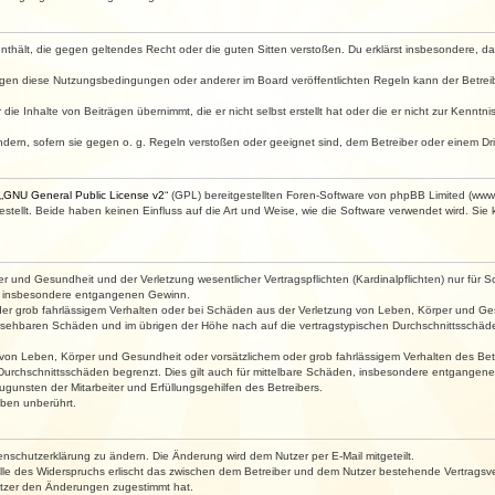
e enthält, die gegen geltendes Recht oder die guten Sitten verstoßen. Du erklärst insbesondere, 
egen diese Nutzungsbedingungen oder anderer im Board veröffentlichten Regeln kann der Betre
die Inhalte von Beiträgen übernimmt, die er nicht selbst erstellt hat oder die er nicht zur Kenn
ndern, sofern sie gegen o. g. Regeln verstoßen oder geeignet sind, dem Betreiber oder einem D
„
GNU General Public License v2
“ (GPL) bereitgestellten Foren-Software von phpBB Limited (ww
ellt. Beide haben keinen Einfluss auf die Art und Weise, wie die Software verwendet wird. Si
 und Gesundheit und der Verletzung wesentlicher Vertragspflichten (Kardinalpflichten) nur für Sc
wie insbesondere entgangenen Gewinn.
der grob fahrlässigem Verhalten oder bei Schäden aus der Verletzung von Leben, Körper und Ges
rhersehbaren Schäden und im übrigen der Höhe nach auf die vertragstypischen Durchschnittsschäde
von Leben, Körper und Gesundheit oder vorsätzlichem oder grob fahrlässigem Verhalten des Betr
Durchschnittsschäden begrenzt. Dies gilt auch für mittelbare Schäden, insbesondere entgangen
gunsten der Mitarbeiter und Erfüllungsgehilfen des Betreibers.
ben unberührt.
enschutzerklärung zu ändern. Die Änderung wird dem Nutzer per E-Mail mitgeteilt.
lle des Widerspruchs erlischt das zwischen dem Betreiber und dem Nutzer bestehende Vertragsverh
utzer den Änderungen zugestimmt hat.