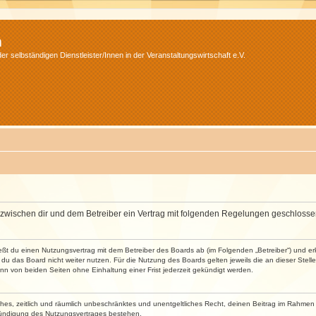
m
r selbständigen Dienstleister/Innen in der Veranstaltungswirtschaft e.V.
wird zwischen dir und dem Betreiber ein Vertrag mit folgenden Regelungen geschlosse
ließt du einen Nutzungsvertrag mit dem Betreiber des Boards ab (im Folgenden „Betreiber“) und 
du das Board nicht weiter nutzen. Für die Nutzung des Boards gelten jeweils die an dieser Stell
n von beiden Seiten ohne Einhaltung einer Frist jederzeit gekündigt werden.
faches, zeitlich und räumlich unbeschränktes und unentgeltliches Recht, deinen Beitrag im Rahme
Kündigung des Nutzungsvertrages bestehen.