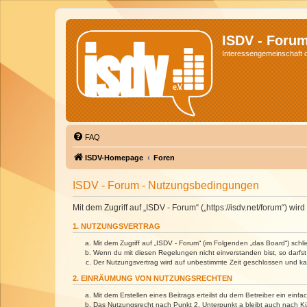
ISDV - Foru
Interessengemeinschaft de
FAQ
ISDV-Homepage
Foren
ISDV - Forum - Nutzungsbedingungen
Mit dem Zugriff auf „ISDV - Forum“ („https://isdv.net/forum“) 
1. NUTZUNGSVERTRAG
Mit dem Zugriff auf „ISDV - Forum“ (im Folgenden „das Board“) sch
Wenn du mit diesen Regelungen nicht einverstanden bist, so darfst 
Der Nutzungsvertrag wird auf unbestimmte Zeit geschlossen und kan
2. EINRÄUMUNG VON NUTZUNGSRECHTEN
Mit dem Erstellen eines Beitrags erteilst du dem Betreiber ein ein
Das Nutzungsrecht nach Punkt 2, Unterpunkt a bleibt auch nach 