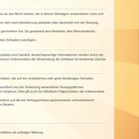
dass du das Recht besitzt, die in deinen Beiträgen verwendeten Links und
iber dich nach Abmahnung zeitweise oder dauerhaft von der Nutzung
tnis genommen hat. Du gestattest dem Betreiber, dein Benutzerkonto,
ritten Schaden zuzufügen.
w.phpbb.com) handelt; deutschsprachige Informationen werden durch die
e können insbesondere die Verwendung der Software für bestimmte Zwecke
häden, die auf ein vorsätzliches oder grob fahrlässiges Verhalten
undheit und der Verletzung wesentlicher Vertragspflichten
n begrenzt. Dies gilt auch für mittelbare Folgeschäden wie insbesondere
eibers auf die bei Vertragsschluss typischerweise vorhersehbaren
en Gewinn.
ältnis mit sofortiger Wirkung.