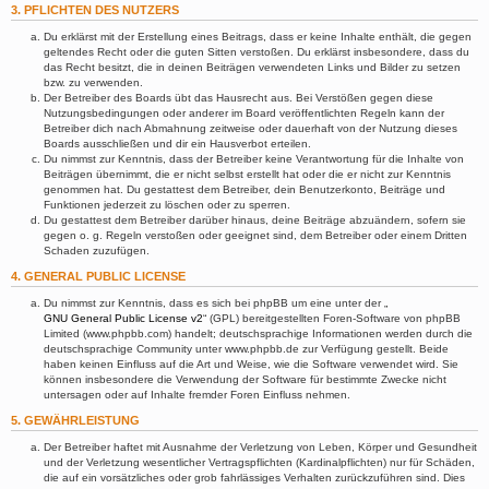
3. PFLICHTEN DES NUTZERS
Du erklärst mit der Erstellung eines Beitrags, dass er keine Inhalte enthält, die gegen
geltendes Recht oder die guten Sitten verstoßen. Du erklärst insbesondere, dass du
das Recht besitzt, die in deinen Beiträgen verwendeten Links und Bilder zu setzen
bzw. zu verwenden.
Der Betreiber des Boards übt das Hausrecht aus. Bei Verstößen gegen diese
Nutzungsbedingungen oder anderer im Board veröffentlichten Regeln kann der
Betreiber dich nach Abmahnung zeitweise oder dauerhaft von der Nutzung dieses
Boards ausschließen und dir ein Hausverbot erteilen.
Du nimmst zur Kenntnis, dass der Betreiber keine Verantwortung für die Inhalte von
Beiträgen übernimmt, die er nicht selbst erstellt hat oder die er nicht zur Kenntnis
genommen hat. Du gestattest dem Betreiber, dein Benutzerkonto, Beiträge und
Funktionen jederzeit zu löschen oder zu sperren.
Du gestattest dem Betreiber darüber hinaus, deine Beiträge abzuändern, sofern sie
gegen o. g. Regeln verstoßen oder geeignet sind, dem Betreiber oder einem Dritten
Schaden zuzufügen.
4. GENERAL PUBLIC LICENSE
Du nimmst zur Kenntnis, dass es sich bei phpBB um eine unter der „
GNU General Public License v2
“ (GPL) bereitgestellten Foren-Software von phpBB
Limited (www.phpbb.com) handelt; deutschsprachige Informationen werden durch die
deutschsprachige Community unter www.phpbb.de zur Verfügung gestellt. Beide
haben keinen Einfluss auf die Art und Weise, wie die Software verwendet wird. Sie
können insbesondere die Verwendung der Software für bestimmte Zwecke nicht
untersagen oder auf Inhalte fremder Foren Einfluss nehmen.
5. GEWÄHRLEISTUNG
Der Betreiber haftet mit Ausnahme der Verletzung von Leben, Körper und Gesundheit
und der Verletzung wesentlicher Vertragspflichten (Kardinalpflichten) nur für Schäden,
die auf ein vorsätzliches oder grob fahrlässiges Verhalten zurückzuführen sind. Dies