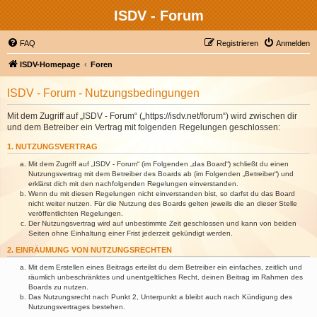
ISDV - Forum
FAQ
Registrieren
Anmelden
ISDV-Homepage
Foren
ISDV - Forum - Nutzungsbedingungen
Mit dem Zugriff auf „ISDV - Forum“ („https://isdv.net/forum“) wird zwischen dir
und dem Betreiber ein Vertrag mit folgenden Regelungen geschlossen:
1. NUTZUNGSVERTRAG
Mit dem Zugriff auf „ISDV - Forum“ (im Folgenden „das Board“) schließt du einen
Nutzungsvertrag mit dem Betreiber des Boards ab (im Folgenden „Betreiber“) und
erklärst dich mit den nachfolgenden Regelungen einverstanden.
Wenn du mit diesen Regelungen nicht einverstanden bist, so darfst du das Board
nicht weiter nutzen. Für die Nutzung des Boards gelten jeweils die an dieser Stelle
veröffentlichten Regelungen.
Der Nutzungsvertrag wird auf unbestimmte Zeit geschlossen und kann von beiden
Seiten ohne Einhaltung einer Frist jederzeit gekündigt werden.
2. EINRÄUMUNG VON NUTZUNGSRECHTEN
Mit dem Erstellen eines Beitrags erteilst du dem Betreiber ein einfaches, zeitlich und
räumlich unbeschränktes und unentgeltliches Recht, deinen Beitrag im Rahmen des
Boards zu nutzen.
Das Nutzungsrecht nach Punkt 2, Unterpunkt a bleibt auch nach Kündigung des
Nutzungsvertrages bestehen.