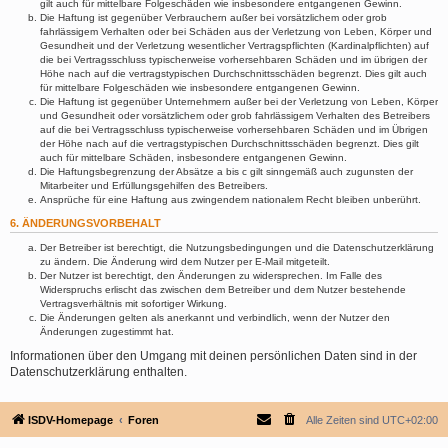
gilt auch für mittelbare Folgeschäden wie insbesondere entgangenen Gewinn.
Die Haftung ist gegenüber Verbrauchern außer bei vorsätzlichem oder grob
fahrlässigem Verhalten oder bei Schäden aus der Verletzung von Leben, Körper und
Gesundheit und der Verletzung wesentlicher Vertragspflichten (Kardinalpflichten) auf
die bei Vertragsschluss typischerweise vorhersehbaren Schäden und im übrigen der
Höhe nach auf die vertragstypischen Durchschnittsschäden begrenzt. Dies gilt auch
für mittelbare Folgeschäden wie insbesondere entgangenen Gewinn.
Die Haftung ist gegenüber Unternehmern außer bei der Verletzung von Leben, Körper
und Gesundheit oder vorsätzlichem oder grob fahrlässigem Verhalten des Betreibers
auf die bei Vertragsschluss typischerweise vorhersehbaren Schäden und im Übrigen
der Höhe nach auf die vertragstypischen Durchschnittsschäden begrenzt. Dies gilt
auch für mittelbare Schäden, insbesondere entgangenen Gewinn.
Die Haftungsbegrenzung der Absätze a bis c gilt sinngemäß auch zugunsten der
Mitarbeiter und Erfüllungsgehilfen des Betreibers.
Ansprüche für eine Haftung aus zwingendem nationalem Recht bleiben unberührt.
6. ÄNDERUNGSVORBEHALT
Der Betreiber ist berechtigt, die Nutzungsbedingungen und die Datenschutzerklärung
zu ändern. Die Änderung wird dem Nutzer per E-Mail mitgeteilt.
Der Nutzer ist berechtigt, den Änderungen zu widersprechen. Im Falle des
Widerspruchs erlischt das zwischen dem Betreiber und dem Nutzer bestehende
Vertragsverhältnis mit sofortiger Wirkung.
Die Änderungen gelten als anerkannt und verbindlich, wenn der Nutzer den
Änderungen zugestimmt hat.
Informationen über den Umgang mit deinen persönlichen Daten sind in der
Datenschutzerklärung enthalten.
ISDV-Homepage
Foren
Alle Zeiten sind
UTC+02:00