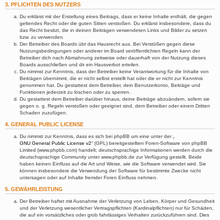
3. PFLICHTEN DES NUTZERS
Du erklärst mit der Erstellung eines Beitrags, dass er keine Inhalte enthält, die gegen
geltendes Recht oder die guten Sitten verstoßen. Du erklärst insbesondere, dass du
das Recht besitzt, die in deinen Beiträgen verwendeten Links und Bilder zu setzen
bzw. zu verwenden.
Der Betreiber des Boards übt das Hausrecht aus. Bei Verstößen gegen diese
Nutzungsbedingungen oder anderer im Board veröffentlichten Regeln kann der
Betreiber dich nach Abmahnung zeitweise oder dauerhaft von der Nutzung dieses
Boards ausschließen und dir ein Hausverbot erteilen.
Du nimmst zur Kenntnis, dass der Betreiber keine Verantwortung für die Inhalte von
Beiträgen übernimmt, die er nicht selbst erstellt hat oder die er nicht zur Kenntnis
genommen hat. Du gestattest dem Betreiber, dein Benutzerkonto, Beiträge und
Funktionen jederzeit zu löschen oder zu sperren.
Du gestattest dem Betreiber darüber hinaus, deine Beiträge abzuändern, sofern sie
gegen o. g. Regeln verstoßen oder geeignet sind, dem Betreiber oder einem Dritten
Schaden zuzufügen.
4. GENERAL PUBLIC LICENSE
Du nimmst zur Kenntnis, dass es sich bei phpBB um eine unter der „
GNU General Public License v2
“ (GPL) bereitgestellten Foren-Software von phpBB
Limited (www.phpbb.com) handelt; deutschsprachige Informationen werden durch die
deutschsprachige Community unter www.phpbb.de zur Verfügung gestellt. Beide
haben keinen Einfluss auf die Art und Weise, wie die Software verwendet wird. Sie
können insbesondere die Verwendung der Software für bestimmte Zwecke nicht
untersagen oder auf Inhalte fremder Foren Einfluss nehmen.
5. GEWÄHRLEISTUNG
Der Betreiber haftet mit Ausnahme der Verletzung von Leben, Körper und Gesundheit
und der Verletzung wesentlicher Vertragspflichten (Kardinalpflichten) nur für Schäden,
die auf ein vorsätzliches oder grob fahrlässiges Verhalten zurückzuführen sind. Dies