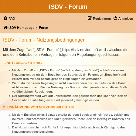
ISDV - Forum
FAQ
Registrieren
Anmelden
ISDV-Homepage
Foren
ISDV - Forum - Nutzungsbedingungen
Mit dem Zugriff auf „ISDV - Forum“ („https://isdv.net/forum“) wird zwischen dir
und dem Betreiber ein Vertrag mit folgenden Regelungen geschlossen:
1. NUTZUNGSVERTRAG
Mit dem Zugriff auf „ISDV - Forum“ (im Folgenden „das Board“) schließt du einen
Nutzungsvertrag mit dem Betreiber des Boards ab (im Folgenden „Betreiber“) und
erklärst dich mit den nachfolgenden Regelungen einverstanden.
Wenn du mit diesen Regelungen nicht einverstanden bist, so darfst du das Board
nicht weiter nutzen. Für die Nutzung des Boards gelten jeweils die an dieser Stelle
veröffentlichten Regelungen.
Der Nutzungsvertrag wird auf unbestimmte Zeit geschlossen und kann von beiden
Seiten ohne Einhaltung einer Frist jederzeit gekündigt werden.
2. EINRÄUMUNG VON NUTZUNGSRECHTEN
Mit dem Erstellen eines Beitrags erteilst du dem Betreiber ein einfaches, zeitlich und
räumlich unbeschränktes und unentgeltliches Recht, deinen Beitrag im Rahmen des
Boards zu nutzen.
Das Nutzungsrecht nach Punkt 2, Unterpunkt a bleibt auch nach Kündigung des
Nutzungsvertrages bestehen.