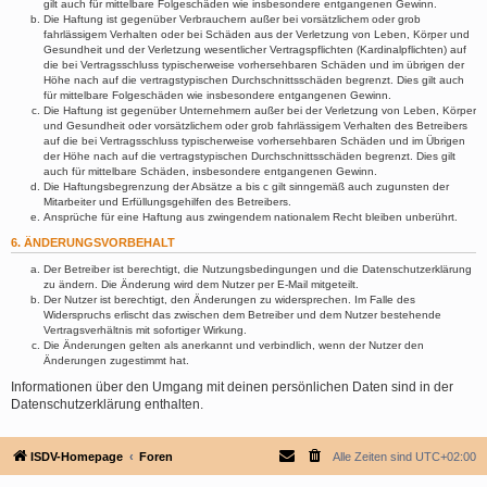
gilt auch für mittelbare Folgeschäden wie insbesondere entgangenen Gewinn.
Die Haftung ist gegenüber Verbrauchern außer bei vorsätzlichem oder grob
fahrlässigem Verhalten oder bei Schäden aus der Verletzung von Leben, Körper und
Gesundheit und der Verletzung wesentlicher Vertragspflichten (Kardinalpflichten) auf
die bei Vertragsschluss typischerweise vorhersehbaren Schäden und im übrigen der
Höhe nach auf die vertragstypischen Durchschnittsschäden begrenzt. Dies gilt auch
für mittelbare Folgeschäden wie insbesondere entgangenen Gewinn.
Die Haftung ist gegenüber Unternehmern außer bei der Verletzung von Leben, Körper
und Gesundheit oder vorsätzlichem oder grob fahrlässigem Verhalten des Betreibers
auf die bei Vertragsschluss typischerweise vorhersehbaren Schäden und im Übrigen
der Höhe nach auf die vertragstypischen Durchschnittsschäden begrenzt. Dies gilt
auch für mittelbare Schäden, insbesondere entgangenen Gewinn.
Die Haftungsbegrenzung der Absätze a bis c gilt sinngemäß auch zugunsten der
Mitarbeiter und Erfüllungsgehilfen des Betreibers.
Ansprüche für eine Haftung aus zwingendem nationalem Recht bleiben unberührt.
6. ÄNDERUNGSVORBEHALT
Der Betreiber ist berechtigt, die Nutzungsbedingungen und die Datenschutzerklärung
zu ändern. Die Änderung wird dem Nutzer per E-Mail mitgeteilt.
Der Nutzer ist berechtigt, den Änderungen zu widersprechen. Im Falle des
Widerspruchs erlischt das zwischen dem Betreiber und dem Nutzer bestehende
Vertragsverhältnis mit sofortiger Wirkung.
Die Änderungen gelten als anerkannt und verbindlich, wenn der Nutzer den
Änderungen zugestimmt hat.
Informationen über den Umgang mit deinen persönlichen Daten sind in der
Datenschutzerklärung enthalten.
ISDV-Homepage
Foren
Alle Zeiten sind
UTC+02:00