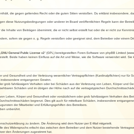
e enthält, die gegen geltendes Recht oder die guten Sitten verstoßen. Du erklärst insbesondere, 
egen diese Nutzungsbedingungen oder anderer im Board veröffentlichten Regeln kann der Betre
die Inhalte von Beiträgen übernimmt, die er nicht selbst erstellt hat oder die er nicht zur Kenn
ndern, sofern sie gegen o. g. Regeln verstoßen oder geeignet sind, dem Betreiber oder einem D
„
GNU General Public License v2
“ (GPL) bereitgestellten Foren-Software von phpBB Limited (ww
ellt. Beide haben keinen Einfluss auf die Art und Weise, wie die Software verwendet wird. Si
 und Gesundheit und der Verletzung wesentlicher Vertragspflichten (Kardinalpflichten) nur für Sc
wie insbesondere entgangenen Gewinn.
der grob fahrlässigem Verhalten oder bei Schäden aus der Verletzung von Leben, Körper und Ges
rhersehbaren Schäden und im übrigen der Höhe nach auf die vertragstypischen Durchschnittsschäde
von Leben, Körper und Gesundheit oder vorsätzlichem oder grob fahrlässigem Verhalten des Betr
Durchschnittsschäden begrenzt. Dies gilt auch für mittelbare Schäden, insbesondere entgangen
gunsten der Mitarbeiter und Erfüllungsgehilfen des Betreibers.
ben unberührt.
enschutzerklärung zu ändern. Die Änderung wird dem Nutzer per E-Mail mitgeteilt.
lle des Widerspruchs erlischt das zwischen dem Betreiber und dem Nutzer bestehende Vertragsverh
utzer den Änderungen zugestimmt hat.