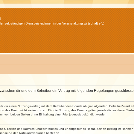
m
r selbständigen Dienstleister/Innen in der Veranstaltungswirtschaft e.V.
wird zwischen dir und dem Betreiber ein Vertrag mit folgenden Regelungen geschlosse
ließt du einen Nutzungsvertrag mit dem Betreiber des Boards ab (im Folgenden „Betreiber“) und 
du das Board nicht weiter nutzen. Für die Nutzung des Boards gelten jeweils die an dieser Stell
n von beiden Seiten ohne Einhaltung einer Frist jederzeit gekündigt werden.
faches, zeitlich und räumlich unbeschränktes und unentgeltliches Recht, deinen Beitrag im Rahme
Kündigung des Nutzungsvertrages bestehen.