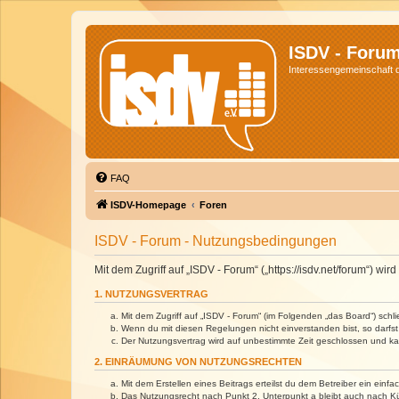
ISDV - Foru
Interessengemeinschaft de
FAQ
ISDV-Homepage
Foren
ISDV - Forum - Nutzungsbedingungen
Mit dem Zugriff auf „ISDV - Forum“ („https://isdv.net/forum“) 
1. NUTZUNGSVERTRAG
Mit dem Zugriff auf „ISDV - Forum“ (im Folgenden „das Board“) sch
Wenn du mit diesen Regelungen nicht einverstanden bist, so darfst 
Der Nutzungsvertrag wird auf unbestimmte Zeit geschlossen und kan
2. EINRÄUMUNG VON NUTZUNGSRECHTEN
Mit dem Erstellen eines Beitrags erteilst du dem Betreiber ein ein
Das Nutzungsrecht nach Punkt 2, Unterpunkt a bleibt auch nach 