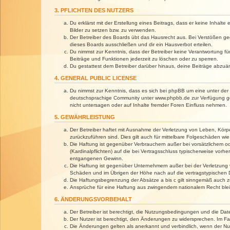
3. PFLICHTEN DES NUTZERS
Du erklärst mit der Erstellung eines Beitrags, dass er keine Inhalt
Bilder zu setzen bzw. zu verwenden.
Der Betreiber des Boards übt das Hausrecht aus. Bei Verstößen g
dieses Boards ausschließen und dir ein Hausverbot erteilen.
Du nimmst zur Kenntnis, dass der Betreiber keine Verantwortung für 
Beiträge und Funktionen jederzeit zu löschen oder zu sperren.
Du gestattest dem Betreiber darüber hinaus, deine Beiträge abzuä
4. GENERAL PUBLIC LICENSE
Du nimmst zur Kenntnis, dass es sich bei phpBB um eine unter der 
deutschsprachige Community unter www.phpbb.de zur Verfügung gest
nicht untersagen oder auf Inhalte fremder Foren Einfluss nehmen.
5. GEWÄHRLEISTUNG
Der Betreiber haftet mit Ausnahme der Verletzung von Leben, Körper
zurückzuführen sind. Dies gilt auch für mittelbare Folgeschäden 
Die Haftung ist gegenüber Verbrauchern außer bei vorsätzlichem o
(Kardinalpflichten) auf die bei Vertragsschluss typischerweise vo
entgangenen Gewinn.
Die Haftung ist gegenüber Unternehmern außer bei der Verletzung 
Schäden und im Übrigen der Höhe nach auf die vertragstypischen 
Die Haftungsbegrenzung der Absätze a bis c gilt sinngemäß auch zu
Ansprüche für eine Haftung aus zwingendem nationalem Recht blei
6. ÄNDERUNGSVORBEHALT
Der Betreiber ist berechtigt, die Nutzungsbedingungen und die Dat
Der Nutzer ist berechtigt, den Änderungen zu widersprechen. Im Fa
Die Änderungen gelten als anerkannt und verbindlich, wenn der N