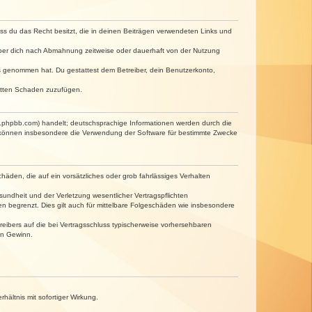
dass du das Recht besitzt, die in deinen Beiträgen verwendeten Links und
iber dich nach Abmahnung zeitweise oder dauerhaft von der Nutzung
tnis genommen hat. Du gestattest dem Betreiber, dein Benutzerkonto,
ritten Schaden zuzufügen.
w.phpbb.com) handelt; deutschsprachige Informationen werden durch die
e können insbesondere die Verwendung der Software für bestimmte Zwecke
häden, die auf ein vorsätzliches oder grob fahrlässiges Verhalten
undheit und der Verletzung wesentlicher Vertragspflichten
n begrenzt. Dies gilt auch für mittelbare Folgeschäden wie insbesondere
eibers auf die bei Vertragsschluss typischerweise vorhersehbaren
en Gewinn.
ältnis mit sofortiger Wirkung.