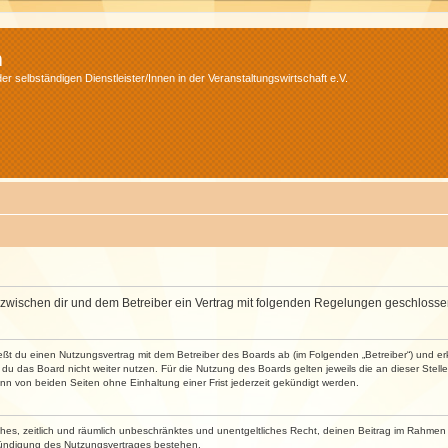
m
r selbständigen Dienstleister/Innen in der Veranstaltungswirtschaft e.V.
wird zwischen dir und dem Betreiber ein Vertrag mit folgenden Regelungen geschlosse
ließt du einen Nutzungsvertrag mit dem Betreiber des Boards ab (im Folgenden „Betreiber“) und 
du das Board nicht weiter nutzen. Für die Nutzung des Boards gelten jeweils die an dieser Stell
n von beiden Seiten ohne Einhaltung einer Frist jederzeit gekündigt werden.
faches, zeitlich und räumlich unbeschränktes und unentgeltliches Recht, deinen Beitrag im Rahme
Kündigung des Nutzungsvertrages bestehen.