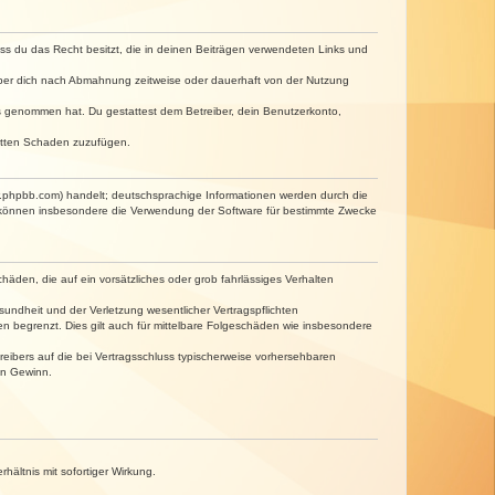
dass du das Recht besitzt, die in deinen Beiträgen verwendeten Links und
iber dich nach Abmahnung zeitweise oder dauerhaft von der Nutzung
tnis genommen hat. Du gestattest dem Betreiber, dein Benutzerkonto,
ritten Schaden zuzufügen.
w.phpbb.com) handelt; deutschsprachige Informationen werden durch die
e können insbesondere die Verwendung der Software für bestimmte Zwecke
häden, die auf ein vorsätzliches oder grob fahrlässiges Verhalten
undheit und der Verletzung wesentlicher Vertragspflichten
n begrenzt. Dies gilt auch für mittelbare Folgeschäden wie insbesondere
eibers auf die bei Vertragsschluss typischerweise vorhersehbaren
en Gewinn.
ältnis mit sofortiger Wirkung.