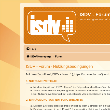
ISDV - Foru
Interessengemeinschaft de
FAQ
ISDV-Homepage
Foren
ISDV - Forum - Nutzungsbedingungen
Mit dem Zugriff auf „ISDV - Forum“ („https://isdv.net/forum“) 
1. NUTZUNGSVERTRAG
Mit dem Zugriff auf „ISDV - Forum“ (im Folgenden „das Board“) sch
Wenn du mit diesen Regelungen nicht einverstanden bist, so darfst 
Der Nutzungsvertrag wird auf unbestimmte Zeit geschlossen und kan
2. EINRÄUMUNG VON NUTZUNGSRECHTEN
Mit dem Erstellen eines Beitrags erteilst du dem Betreiber ein ein
Das Nutzungsrecht nach Punkt 2, Unterpunkt a bleibt auch nach 