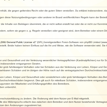
e enthält, die gegen geltendes Recht oder die guten Sitten verstoßen. Du erklärst insbesondere, 
egen diese Nutzungsbedingungen oder anderer im Board veröffentlichten Regeln kann der Betre
die Inhalte von Beiträgen übernimmt, die er nicht selbst erstellt hat oder die er nicht zur Kenn
ndern, sofern sie gegen o. g. Regeln verstoßen oder geeignet sind, dem Betreiber oder einem D
„
GNU General Public License v2
“ (GPL) bereitgestellten Foren-Software von phpBB Limited (ww
ellt. Beide haben keinen Einfluss auf die Art und Weise, wie die Software verwendet wird. Si
 und Gesundheit und der Verletzung wesentlicher Vertragspflichten (Kardinalpflichten) nur für Sc
wie insbesondere entgangenen Gewinn.
der grob fahrlässigem Verhalten oder bei Schäden aus der Verletzung von Leben, Körper und Ges
rhersehbaren Schäden und im übrigen der Höhe nach auf die vertragstypischen Durchschnittsschäde
von Leben, Körper und Gesundheit oder vorsätzlichem oder grob fahrlässigem Verhalten des Betr
Durchschnittsschäden begrenzt. Dies gilt auch für mittelbare Schäden, insbesondere entgangen
gunsten der Mitarbeiter und Erfüllungsgehilfen des Betreibers.
ben unberührt.
enschutzerklärung zu ändern. Die Änderung wird dem Nutzer per E-Mail mitgeteilt.
lle des Widerspruchs erlischt das zwischen dem Betreiber und dem Nutzer bestehende Vertragsverh
utzer den Änderungen zugestimmt hat.