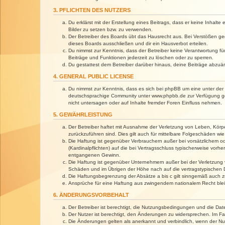
3. PFLICHTEN DES NUTZERS
Du erklärst mit der Erstellung eines Beitrags, dass er keine Inhalt
Bilder zu setzen bzw. zu verwenden.
Der Betreiber des Boards übt das Hausrecht aus. Bei Verstößen g
dieses Boards ausschließen und dir ein Hausverbot erteilen.
Du nimmst zur Kenntnis, dass der Betreiber keine Verantwortung für 
Beiträge und Funktionen jederzeit zu löschen oder zu sperren.
Du gestattest dem Betreiber darüber hinaus, deine Beiträge abzuä
4. GENERAL PUBLIC LICENSE
Du nimmst zur Kenntnis, dass es sich bei phpBB um eine unter der 
deutschsprachige Community unter www.phpbb.de zur Verfügung gest
nicht untersagen oder auf Inhalte fremder Foren Einfluss nehmen.
5. GEWÄHRLEISTUNG
Der Betreiber haftet mit Ausnahme der Verletzung von Leben, Körper
zurückzuführen sind. Dies gilt auch für mittelbare Folgeschäden 
Die Haftung ist gegenüber Verbrauchern außer bei vorsätzlichem o
(Kardinalpflichten) auf die bei Vertragsschluss typischerweise vo
entgangenen Gewinn.
Die Haftung ist gegenüber Unternehmern außer bei der Verletzung 
Schäden und im Übrigen der Höhe nach auf die vertragstypischen 
Die Haftungsbegrenzung der Absätze a bis c gilt sinngemäß auch zu
Ansprüche für eine Haftung aus zwingendem nationalem Recht blei
6. ÄNDERUNGSVORBEHALT
Der Betreiber ist berechtigt, die Nutzungsbedingungen und die Dat
Der Nutzer ist berechtigt, den Änderungen zu widersprechen. Im Fa
Die Änderungen gelten als anerkannt und verbindlich, wenn der N