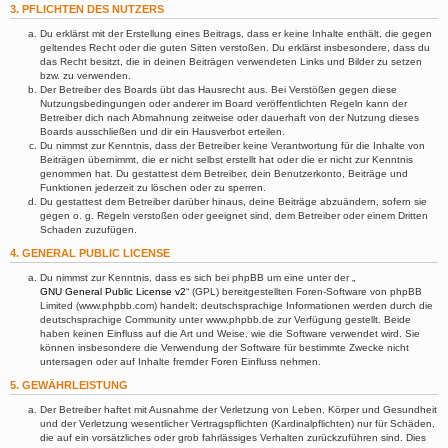
3. PFLICHTEN DES NUTZERS
Du erklärst mit der Erstellung eines Beitrags, dass er keine Inhalte enthält, die gegen
geltendes Recht oder die guten Sitten verstoßen. Du erklärst insbesondere, dass du
das Recht besitzt, die in deinen Beiträgen verwendeten Links und Bilder zu setzen
bzw. zu verwenden.
Der Betreiber des Boards übt das Hausrecht aus. Bei Verstößen gegen diese
Nutzungsbedingungen oder anderer im Board veröffentlichten Regeln kann der
Betreiber dich nach Abmahnung zeitweise oder dauerhaft von der Nutzung dieses
Boards ausschließen und dir ein Hausverbot erteilen.
Du nimmst zur Kenntnis, dass der Betreiber keine Verantwortung für die Inhalte von
Beiträgen übernimmt, die er nicht selbst erstellt hat oder die er nicht zur Kenntnis
genommen hat. Du gestattest dem Betreiber, dein Benutzerkonto, Beiträge und
Funktionen jederzeit zu löschen oder zu sperren.
Du gestattest dem Betreiber darüber hinaus, deine Beiträge abzuändern, sofern sie
gegen o. g. Regeln verstoßen oder geeignet sind, dem Betreiber oder einem Dritten
Schaden zuzufügen.
4. GENERAL PUBLIC LICENSE
Du nimmst zur Kenntnis, dass es sich bei phpBB um eine unter der „
GNU General Public License v2
“ (GPL) bereitgestellten Foren-Software von phpBB
Limited (www.phpbb.com) handelt; deutschsprachige Informationen werden durch die
deutschsprachige Community unter www.phpbb.de zur Verfügung gestellt. Beide
haben keinen Einfluss auf die Art und Weise, wie die Software verwendet wird. Sie
können insbesondere die Verwendung der Software für bestimmte Zwecke nicht
untersagen oder auf Inhalte fremder Foren Einfluss nehmen.
5. GEWÄHRLEISTUNG
Der Betreiber haftet mit Ausnahme der Verletzung von Leben, Körper und Gesundheit
und der Verletzung wesentlicher Vertragspflichten (Kardinalpflichten) nur für Schäden,
die auf ein vorsätzliches oder grob fahrlässiges Verhalten zurückzuführen sind. Dies