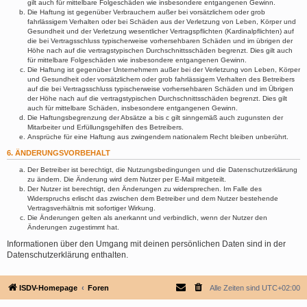
gilt auch für mittelbare Folgeschäden wie insbesondere entgangenen Gewinn.
Die Haftung ist gegenüber Verbrauchern außer bei vorsätzlichem oder grob
fahrlässigem Verhalten oder bei Schäden aus der Verletzung von Leben, Körper und
Gesundheit und der Verletzung wesentlicher Vertragspflichten (Kardinalpflichten) auf
die bei Vertragsschluss typischerweise vorhersehbaren Schäden und im übrigen der
Höhe nach auf die vertragstypischen Durchschnittsschäden begrenzt. Dies gilt auch
für mittelbare Folgeschäden wie insbesondere entgangenen Gewinn.
Die Haftung ist gegenüber Unternehmern außer bei der Verletzung von Leben, Körper
und Gesundheit oder vorsätzlichem oder grob fahrlässigem Verhalten des Betreibers
auf die bei Vertragsschluss typischerweise vorhersehbaren Schäden und im Übrigen
der Höhe nach auf die vertragstypischen Durchschnittsschäden begrenzt. Dies gilt
auch für mittelbare Schäden, insbesondere entgangenen Gewinn.
Die Haftungsbegrenzung der Absätze a bis c gilt sinngemäß auch zugunsten der
Mitarbeiter und Erfüllungsgehilfen des Betreibers.
Ansprüche für eine Haftung aus zwingendem nationalem Recht bleiben unberührt.
6. ÄNDERUNGSVORBEHALT
Der Betreiber ist berechtigt, die Nutzungsbedingungen und die Datenschutzerklärung
zu ändern. Die Änderung wird dem Nutzer per E-Mail mitgeteilt.
Der Nutzer ist berechtigt, den Änderungen zu widersprechen. Im Falle des
Widerspruchs erlischt das zwischen dem Betreiber und dem Nutzer bestehende
Vertragsverhältnis mit sofortiger Wirkung.
Die Änderungen gelten als anerkannt und verbindlich, wenn der Nutzer den
Änderungen zugestimmt hat.
Informationen über den Umgang mit deinen persönlichen Daten sind in der
Datenschutzerklärung enthalten.
ISDV-Homepage
Foren
Alle Zeiten sind
UTC+02:00