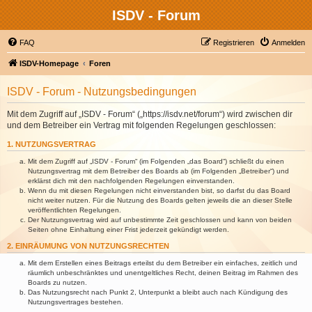
ISDV - Forum
FAQ
Registrieren
Anmelden
ISDV-Homepage
Foren
ISDV - Forum - Nutzungsbedingungen
Mit dem Zugriff auf „ISDV - Forum“ („https://isdv.net/forum“) wird zwischen dir
und dem Betreiber ein Vertrag mit folgenden Regelungen geschlossen:
1. NUTZUNGSVERTRAG
Mit dem Zugriff auf „ISDV - Forum“ (im Folgenden „das Board“) schließt du einen
Nutzungsvertrag mit dem Betreiber des Boards ab (im Folgenden „Betreiber“) und
erklärst dich mit den nachfolgenden Regelungen einverstanden.
Wenn du mit diesen Regelungen nicht einverstanden bist, so darfst du das Board
nicht weiter nutzen. Für die Nutzung des Boards gelten jeweils die an dieser Stelle
veröffentlichten Regelungen.
Der Nutzungsvertrag wird auf unbestimmte Zeit geschlossen und kann von beiden
Seiten ohne Einhaltung einer Frist jederzeit gekündigt werden.
2. EINRÄUMUNG VON NUTZUNGSRECHTEN
Mit dem Erstellen eines Beitrags erteilst du dem Betreiber ein einfaches, zeitlich und
räumlich unbeschränktes und unentgeltliches Recht, deinen Beitrag im Rahmen des
Boards zu nutzen.
Das Nutzungsrecht nach Punkt 2, Unterpunkt a bleibt auch nach Kündigung des
Nutzungsvertrages bestehen.