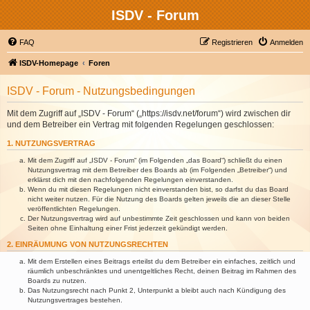
ISDV - Forum
FAQ
Registrieren
Anmelden
ISDV-Homepage
Foren
ISDV - Forum - Nutzungsbedingungen
Mit dem Zugriff auf „ISDV - Forum“ („https://isdv.net/forum“) wird zwischen dir
und dem Betreiber ein Vertrag mit folgenden Regelungen geschlossen:
1. NUTZUNGSVERTRAG
Mit dem Zugriff auf „ISDV - Forum“ (im Folgenden „das Board“) schließt du einen
Nutzungsvertrag mit dem Betreiber des Boards ab (im Folgenden „Betreiber“) und
erklärst dich mit den nachfolgenden Regelungen einverstanden.
Wenn du mit diesen Regelungen nicht einverstanden bist, so darfst du das Board
nicht weiter nutzen. Für die Nutzung des Boards gelten jeweils die an dieser Stelle
veröffentlichten Regelungen.
Der Nutzungsvertrag wird auf unbestimmte Zeit geschlossen und kann von beiden
Seiten ohne Einhaltung einer Frist jederzeit gekündigt werden.
2. EINRÄUMUNG VON NUTZUNGSRECHTEN
Mit dem Erstellen eines Beitrags erteilst du dem Betreiber ein einfaches, zeitlich und
räumlich unbeschränktes und unentgeltliches Recht, deinen Beitrag im Rahmen des
Boards zu nutzen.
Das Nutzungsrecht nach Punkt 2, Unterpunkt a bleibt auch nach Kündigung des
Nutzungsvertrages bestehen.