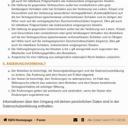
gilt auch für mittelbare Folgeschäden wie insbesondere entgangenen Gewinn.
Die Haftung ist gegenüber Verbrauchern außer bei vorsätzlichem oder grob
fahrlässigem Verhalten oder bei Schäden aus der Verletzung von Leben, Körper und
Gesundheit und der Verletzung wesentlicher Vertragspflichten (Kardinalpflichten) auf
die bei Vertragsschluss typischerweise vorhersehbaren Schäden und im übrigen der
Höhe nach auf die vertragstypischen Durchschnittsschäden begrenzt. Dies gilt auch
für mittelbare Folgeschäden wie insbesondere entgangenen Gewinn.
Die Haftung ist gegenüber Unternehmern außer bei der Verletzung von Leben, Körper
und Gesundheit oder vorsätzlichem oder grob fahrlässigem Verhalten des Betreibers
auf die bei Vertragsschluss typischerweise vorhersehbaren Schäden und im Übrigen
der Höhe nach auf die vertragstypischen Durchschnittsschäden begrenzt. Dies gilt
auch für mittelbare Schäden, insbesondere entgangenen Gewinn.
Die Haftungsbegrenzung der Absätze a bis c gilt sinngemäß auch zugunsten der
Mitarbeiter und Erfüllungsgehilfen des Betreibers.
Ansprüche für eine Haftung aus zwingendem nationalem Recht bleiben unberührt.
6. ÄNDERUNGSVORBEHALT
Der Betreiber ist berechtigt, die Nutzungsbedingungen und die Datenschutzerklärung
zu ändern. Die Änderung wird dem Nutzer per E-Mail mitgeteilt.
Der Nutzer ist berechtigt, den Änderungen zu widersprechen. Im Falle des
Widerspruchs erlischt das zwischen dem Betreiber und dem Nutzer bestehende
Vertragsverhältnis mit sofortiger Wirkung.
Die Änderungen gelten als anerkannt und verbindlich, wenn der Nutzer den
Änderungen zugestimmt hat.
Informationen über den Umgang mit deinen persönlichen Daten sind in der
Datenschutzerklärung enthalten.
ISDV-Homepage
Foren
Alle Zeiten sind
UTC+02:00