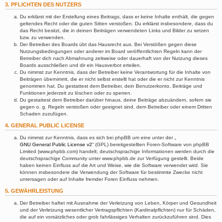
3. PFLICHTEN DES NUTZERS
Du erklärst mit der Erstellung eines Beitrags, dass er keine Inhalte enthält, die gegen
geltendes Recht oder die guten Sitten verstoßen. Du erklärst insbesondere, dass du
das Recht besitzt, die in deinen Beiträgen verwendeten Links und Bilder zu setzen
bzw. zu verwenden.
Der Betreiber des Boards übt das Hausrecht aus. Bei Verstößen gegen diese
Nutzungsbedingungen oder anderer im Board veröffentlichten Regeln kann der
Betreiber dich nach Abmahnung zeitweise oder dauerhaft von der Nutzung dieses
Boards ausschließen und dir ein Hausverbot erteilen.
Du nimmst zur Kenntnis, dass der Betreiber keine Verantwortung für die Inhalte von
Beiträgen übernimmt, die er nicht selbst erstellt hat oder die er nicht zur Kenntnis
genommen hat. Du gestattest dem Betreiber, dein Benutzerkonto, Beiträge und
Funktionen jederzeit zu löschen oder zu sperren.
Du gestattest dem Betreiber darüber hinaus, deine Beiträge abzuändern, sofern sie
gegen o. g. Regeln verstoßen oder geeignet sind, dem Betreiber oder einem Dritten
Schaden zuzufügen.
4. GENERAL PUBLIC LICENSE
Du nimmst zur Kenntnis, dass es sich bei phpBB um eine unter der „
GNU General Public License v2
“ (GPL) bereitgestellten Foren-Software von phpBB
Limited (www.phpbb.com) handelt; deutschsprachige Informationen werden durch die
deutschsprachige Community unter www.phpbb.de zur Verfügung gestellt. Beide
haben keinen Einfluss auf die Art und Weise, wie die Software verwendet wird. Sie
können insbesondere die Verwendung der Software für bestimmte Zwecke nicht
untersagen oder auf Inhalte fremder Foren Einfluss nehmen.
5. GEWÄHRLEISTUNG
Der Betreiber haftet mit Ausnahme der Verletzung von Leben, Körper und Gesundheit
und der Verletzung wesentlicher Vertragspflichten (Kardinalpflichten) nur für Schäden,
die auf ein vorsätzliches oder grob fahrlässiges Verhalten zurückzuführen sind. Dies