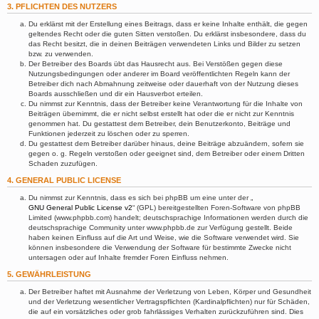
3. PFLICHTEN DES NUTZERS
Du erklärst mit der Erstellung eines Beitrags, dass er keine Inhalte enthält, die gegen
geltendes Recht oder die guten Sitten verstoßen. Du erklärst insbesondere, dass du
das Recht besitzt, die in deinen Beiträgen verwendeten Links und Bilder zu setzen
bzw. zu verwenden.
Der Betreiber des Boards übt das Hausrecht aus. Bei Verstößen gegen diese
Nutzungsbedingungen oder anderer im Board veröffentlichten Regeln kann der
Betreiber dich nach Abmahnung zeitweise oder dauerhaft von der Nutzung dieses
Boards ausschließen und dir ein Hausverbot erteilen.
Du nimmst zur Kenntnis, dass der Betreiber keine Verantwortung für die Inhalte von
Beiträgen übernimmt, die er nicht selbst erstellt hat oder die er nicht zur Kenntnis
genommen hat. Du gestattest dem Betreiber, dein Benutzerkonto, Beiträge und
Funktionen jederzeit zu löschen oder zu sperren.
Du gestattest dem Betreiber darüber hinaus, deine Beiträge abzuändern, sofern sie
gegen o. g. Regeln verstoßen oder geeignet sind, dem Betreiber oder einem Dritten
Schaden zuzufügen.
4. GENERAL PUBLIC LICENSE
Du nimmst zur Kenntnis, dass es sich bei phpBB um eine unter der „
GNU General Public License v2
“ (GPL) bereitgestellten Foren-Software von phpBB
Limited (www.phpbb.com) handelt; deutschsprachige Informationen werden durch die
deutschsprachige Community unter www.phpbb.de zur Verfügung gestellt. Beide
haben keinen Einfluss auf die Art und Weise, wie die Software verwendet wird. Sie
können insbesondere die Verwendung der Software für bestimmte Zwecke nicht
untersagen oder auf Inhalte fremder Foren Einfluss nehmen.
5. GEWÄHRLEISTUNG
Der Betreiber haftet mit Ausnahme der Verletzung von Leben, Körper und Gesundheit
und der Verletzung wesentlicher Vertragspflichten (Kardinalpflichten) nur für Schäden,
die auf ein vorsätzliches oder grob fahrlässiges Verhalten zurückzuführen sind. Dies