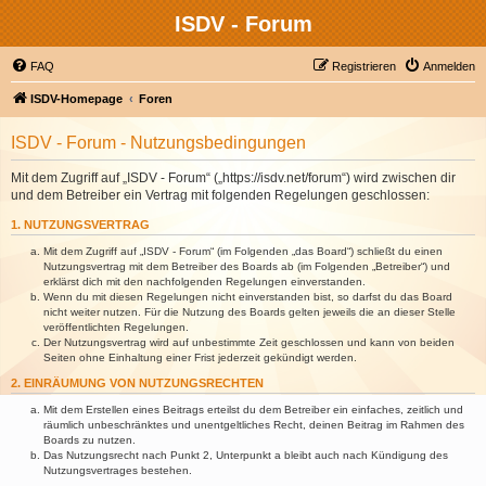
ISDV - Forum
FAQ
Registrieren
Anmelden
ISDV-Homepage
Foren
ISDV - Forum - Nutzungsbedingungen
Mit dem Zugriff auf „ISDV - Forum“ („https://isdv.net/forum“) wird zwischen dir
und dem Betreiber ein Vertrag mit folgenden Regelungen geschlossen:
1. NUTZUNGSVERTRAG
Mit dem Zugriff auf „ISDV - Forum“ (im Folgenden „das Board“) schließt du einen
Nutzungsvertrag mit dem Betreiber des Boards ab (im Folgenden „Betreiber“) und
erklärst dich mit den nachfolgenden Regelungen einverstanden.
Wenn du mit diesen Regelungen nicht einverstanden bist, so darfst du das Board
nicht weiter nutzen. Für die Nutzung des Boards gelten jeweils die an dieser Stelle
veröffentlichten Regelungen.
Der Nutzungsvertrag wird auf unbestimmte Zeit geschlossen und kann von beiden
Seiten ohne Einhaltung einer Frist jederzeit gekündigt werden.
2. EINRÄUMUNG VON NUTZUNGSRECHTEN
Mit dem Erstellen eines Beitrags erteilst du dem Betreiber ein einfaches, zeitlich und
räumlich unbeschränktes und unentgeltliches Recht, deinen Beitrag im Rahmen des
Boards zu nutzen.
Das Nutzungsrecht nach Punkt 2, Unterpunkt a bleibt auch nach Kündigung des
Nutzungsvertrages bestehen.