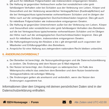
gilt auch für mittelbare Folgeschäden wie insbesondere entgangenen Gewinn.
Die Haftung ist gegenüber Verbrauchern außer bei vorsätzlichem oder grob
fahrlässigem Verhalten oder bei Schäden aus der Verletzung von Leben, Körper und
Gesundheit und der Verletzung wesentlicher Vertragspflichten (Kardinalpflichten) auf
die bei Vertragsschluss typischerweise vorhersehbaren Schäden und im übrigen der
Höhe nach auf die vertragstypischen Durchschnittsschäden begrenzt. Dies gilt auch
für mittelbare Folgeschäden wie insbesondere entgangenen Gewinn.
Die Haftung ist gegenüber Unternehmern außer bei der Verletzung von Leben, Körper
und Gesundheit oder vorsätzlichem oder grob fahrlässigem Verhalten des Betreibers
auf die bei Vertragsschluss typischerweise vorhersehbaren Schäden und im Übrigen
der Höhe nach auf die vertragstypischen Durchschnittsschäden begrenzt. Dies gilt
auch für mittelbare Schäden, insbesondere entgangenen Gewinn.
Die Haftungsbegrenzung der Absätze a bis c gilt sinngemäß auch zugunsten der
Mitarbeiter und Erfüllungsgehilfen des Betreibers.
Ansprüche für eine Haftung aus zwingendem nationalem Recht bleiben unberührt.
6. ÄNDERUNGSVORBEHALT
Der Betreiber ist berechtigt, die Nutzungsbedingungen und die Datenschutzerklärung
zu ändern. Die Änderung wird dem Nutzer per E-Mail mitgeteilt.
Der Nutzer ist berechtigt, den Änderungen zu widersprechen. Im Falle des
Widerspruchs erlischt das zwischen dem Betreiber und dem Nutzer bestehende
Vertragsverhältnis mit sofortiger Wirkung.
Die Änderungen gelten als anerkannt und verbindlich, wenn der Nutzer den
Änderungen zugestimmt hat.
Informationen über den Umgang mit deinen persönlichen Daten sind in der
Datenschutzerklärung enthalten.
ISDV-Homepage
Foren
Alle Zeiten sind
UTC+02:00