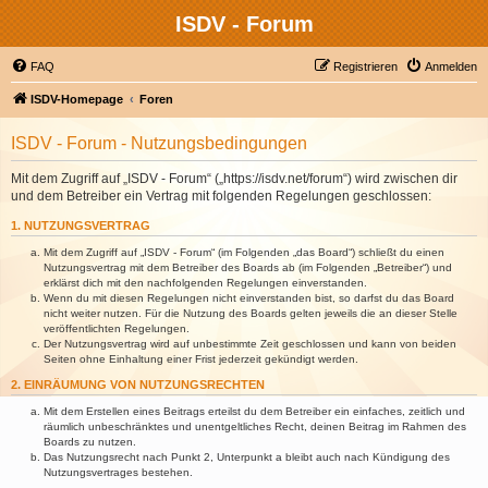
ISDV - Forum
FAQ
Registrieren
Anmelden
ISDV-Homepage
Foren
ISDV - Forum - Nutzungsbedingungen
Mit dem Zugriff auf „ISDV - Forum“ („https://isdv.net/forum“) wird zwischen dir
und dem Betreiber ein Vertrag mit folgenden Regelungen geschlossen:
1. NUTZUNGSVERTRAG
Mit dem Zugriff auf „ISDV - Forum“ (im Folgenden „das Board“) schließt du einen
Nutzungsvertrag mit dem Betreiber des Boards ab (im Folgenden „Betreiber“) und
erklärst dich mit den nachfolgenden Regelungen einverstanden.
Wenn du mit diesen Regelungen nicht einverstanden bist, so darfst du das Board
nicht weiter nutzen. Für die Nutzung des Boards gelten jeweils die an dieser Stelle
veröffentlichten Regelungen.
Der Nutzungsvertrag wird auf unbestimmte Zeit geschlossen und kann von beiden
Seiten ohne Einhaltung einer Frist jederzeit gekündigt werden.
2. EINRÄUMUNG VON NUTZUNGSRECHTEN
Mit dem Erstellen eines Beitrags erteilst du dem Betreiber ein einfaches, zeitlich und
räumlich unbeschränktes und unentgeltliches Recht, deinen Beitrag im Rahmen des
Boards zu nutzen.
Das Nutzungsrecht nach Punkt 2, Unterpunkt a bleibt auch nach Kündigung des
Nutzungsvertrages bestehen.