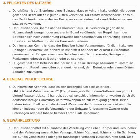
3. PFLICHTEN DES NUTZERS
Du erklärst mit der Erstellung eines Beitrags, dass er keine Inhalte enthält, die gegen
geltendes Recht oder die guten Sitten verstoßen. Du erklärst insbesondere, dass du
das Recht besitzt, die in deinen Beiträgen verwendeten Links und Bilder zu setzen
bzw. zu verwenden.
Der Betreiber des Boards übt das Hausrecht aus. Bei Verstößen gegen diese
Nutzungsbedingungen oder anderer im Board veröffentlichten Regeln kann der
Betreiber dich nach Abmahnung zeitweise oder dauerhaft von der Nutzung dieses
Boards ausschließen und dir ein Hausverbot erteilen.
Du nimmst zur Kenntnis, dass der Betreiber keine Verantwortung für die Inhalte von
Beiträgen übernimmt, die er nicht selbst erstellt hat oder die er nicht zur Kenntnis
genommen hat. Du gestattest dem Betreiber, dein Benutzerkonto, Beiträge und
Funktionen jederzeit zu löschen oder zu sperren.
Du gestattest dem Betreiber darüber hinaus, deine Beiträge abzuändern, sofern sie
gegen o. g. Regeln verstoßen oder geeignet sind, dem Betreiber oder einem Dritten
Schaden zuzufügen.
4. GENERAL PUBLIC LICENSE
Du nimmst zur Kenntnis, dass es sich bei phpBB um eine unter der „
GNU General Public License v2
“ (GPL) bereitgestellten Foren-Software von phpBB
Limited (www.phpbb.com) handelt; deutschsprachige Informationen werden durch die
deutschsprachige Community unter www.phpbb.de zur Verfügung gestellt. Beide
haben keinen Einfluss auf die Art und Weise, wie die Software verwendet wird. Sie
können insbesondere die Verwendung der Software für bestimmte Zwecke nicht
untersagen oder auf Inhalte fremder Foren Einfluss nehmen.
5. GEWÄHRLEISTUNG
Der Betreiber haftet mit Ausnahme der Verletzung von Leben, Körper und Gesundheit
und der Verletzung wesentlicher Vertragspflichten (Kardinalpflichten) nur für Schäden,
die auf ein vorsätzliches oder grob fahrlässiges Verhalten zurückzuführen sind. Dies