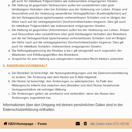
gilt auch für mittelbare Folgeschäden wie insbesondere entgangenen Gewinn.
Die Haftung ist gegenüber Verbrauchern außer bei vorsätzlichem oder grob
fahrlässigem Verhalten oder bei Schäden aus der Verletzung von Leben, Körper und
Gesundheit und der Verletzung wesentlicher Vertragspflichten (Kardinalpflichten) auf
die bei Vertragsschluss typischerweise vorhersehbaren Schäden und im übrigen der
Höhe nach auf die vertragstypischen Durchschnittsschäden begrenzt. Dies gilt auch
für mittelbare Folgeschäden wie insbesondere entgangenen Gewinn.
Die Haftung ist gegenüber Unternehmern außer bei der Verletzung von Leben, Körper
und Gesundheit oder vorsätzlichem oder grob fahrlässigem Verhalten des Betreibers
auf die bei Vertragsschluss typischerweise vorhersehbaren Schäden und im Übrigen
der Höhe nach auf die vertragstypischen Durchschnittsschäden begrenzt. Dies gilt
auch für mittelbare Schäden, insbesondere entgangenen Gewinn.
Die Haftungsbegrenzung der Absätze a bis c gilt sinngemäß auch zugunsten der
Mitarbeiter und Erfüllungsgehilfen des Betreibers.
Ansprüche für eine Haftung aus zwingendem nationalem Recht bleiben unberührt.
6. ÄNDERUNGSVORBEHALT
Der Betreiber ist berechtigt, die Nutzungsbedingungen und die Datenschutzerklärung
zu ändern. Die Änderung wird dem Nutzer per E-Mail mitgeteilt.
Der Nutzer ist berechtigt, den Änderungen zu widersprechen. Im Falle des
Widerspruchs erlischt das zwischen dem Betreiber und dem Nutzer bestehende
Vertragsverhältnis mit sofortiger Wirkung.
Die Änderungen gelten als anerkannt und verbindlich, wenn der Nutzer den
Änderungen zugestimmt hat.
Informationen über den Umgang mit deinen persönlichen Daten sind in der
Datenschutzerklärung enthalten.
ISDV-Homepage
Foren
Alle Zeiten sind
UTC+02:00