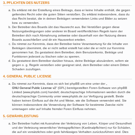
3. PFLICHTEN DES NUTZERS
Du erklärst mit der Erstellung eines Beitrags, dass er keine Inhalte enthält, die gegen
geltendes Recht oder die guten Sitten verstoßen. Du erklärst insbesondere, dass du
das Recht besitzt, die in deinen Beiträgen verwendeten Links und Bilder zu setzen
bzw. zu verwenden.
Der Betreiber des Boards übt das Hausrecht aus. Bei Verstößen gegen diese
Nutzungsbedingungen oder anderer im Board veröffentlichten Regeln kann der
Betreiber dich nach Abmahnung zeitweise oder dauerhaft von der Nutzung dieses
Boards ausschließen und dir ein Hausverbot erteilen.
Du nimmst zur Kenntnis, dass der Betreiber keine Verantwortung für die Inhalte von
Beiträgen übernimmt, die er nicht selbst erstellt hat oder die er nicht zur Kenntnis
genommen hat. Du gestattest dem Betreiber, dein Benutzerkonto, Beiträge und
Funktionen jederzeit zu löschen oder zu sperren.
Du gestattest dem Betreiber darüber hinaus, deine Beiträge abzuändern, sofern sie
gegen o. g. Regeln verstoßen oder geeignet sind, dem Betreiber oder einem Dritten
Schaden zuzufügen.
4. GENERAL PUBLIC LICENSE
Du nimmst zur Kenntnis, dass es sich bei phpBB um eine unter der „
GNU General Public License v2
“ (GPL) bereitgestellten Foren-Software von phpBB
Limited (www.phpbb.com) handelt; deutschsprachige Informationen werden durch die
deutschsprachige Community unter www.phpbb.de zur Verfügung gestellt. Beide
haben keinen Einfluss auf die Art und Weise, wie die Software verwendet wird. Sie
können insbesondere die Verwendung der Software für bestimmte Zwecke nicht
untersagen oder auf Inhalte fremder Foren Einfluss nehmen.
5. GEWÄHRLEISTUNG
Der Betreiber haftet mit Ausnahme der Verletzung von Leben, Körper und Gesundheit
und der Verletzung wesentlicher Vertragspflichten (Kardinalpflichten) nur für Schäden,
die auf ein vorsätzliches oder grob fahrlässiges Verhalten zurückzuführen sind. Dies