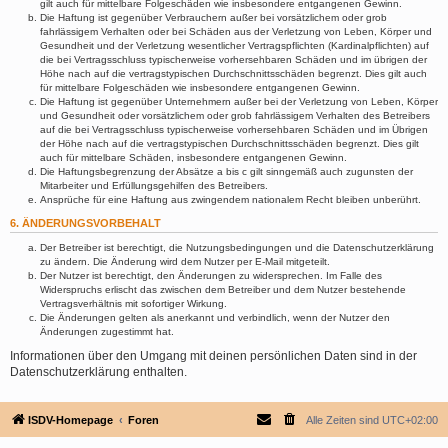
gilt auch für mittelbare Folgeschäden wie insbesondere entgangenen Gewinn.
Die Haftung ist gegenüber Verbrauchern außer bei vorsätzlichem oder grob
fahrlässigem Verhalten oder bei Schäden aus der Verletzung von Leben, Körper und
Gesundheit und der Verletzung wesentlicher Vertragspflichten (Kardinalpflichten) auf
die bei Vertragsschluss typischerweise vorhersehbaren Schäden und im übrigen der
Höhe nach auf die vertragstypischen Durchschnittsschäden begrenzt. Dies gilt auch
für mittelbare Folgeschäden wie insbesondere entgangenen Gewinn.
Die Haftung ist gegenüber Unternehmern außer bei der Verletzung von Leben, Körper
und Gesundheit oder vorsätzlichem oder grob fahrlässigem Verhalten des Betreibers
auf die bei Vertragsschluss typischerweise vorhersehbaren Schäden und im Übrigen
der Höhe nach auf die vertragstypischen Durchschnittsschäden begrenzt. Dies gilt
auch für mittelbare Schäden, insbesondere entgangenen Gewinn.
Die Haftungsbegrenzung der Absätze a bis c gilt sinngemäß auch zugunsten der
Mitarbeiter und Erfüllungsgehilfen des Betreibers.
Ansprüche für eine Haftung aus zwingendem nationalem Recht bleiben unberührt.
6. ÄNDERUNGSVORBEHALT
Der Betreiber ist berechtigt, die Nutzungsbedingungen und die Datenschutzerklärung
zu ändern. Die Änderung wird dem Nutzer per E-Mail mitgeteilt.
Der Nutzer ist berechtigt, den Änderungen zu widersprechen. Im Falle des
Widerspruchs erlischt das zwischen dem Betreiber und dem Nutzer bestehende
Vertragsverhältnis mit sofortiger Wirkung.
Die Änderungen gelten als anerkannt und verbindlich, wenn der Nutzer den
Änderungen zugestimmt hat.
Informationen über den Umgang mit deinen persönlichen Daten sind in der
Datenschutzerklärung enthalten.
ISDV-Homepage
Foren
Alle Zeiten sind
UTC+02:00