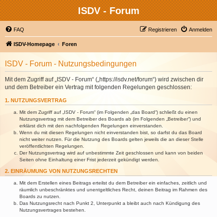
ISDV - Forum
FAQ
Registrieren
Anmelden
ISDV-Homepage
Foren
ISDV - Forum - Nutzungsbedingungen
Mit dem Zugriff auf „ISDV - Forum“ („https://isdv.net/forum“) wird zwischen dir
und dem Betreiber ein Vertrag mit folgenden Regelungen geschlossen:
1. NUTZUNGSVERTRAG
Mit dem Zugriff auf „ISDV - Forum“ (im Folgenden „das Board“) schließt du einen
Nutzungsvertrag mit dem Betreiber des Boards ab (im Folgenden „Betreiber“) und
erklärst dich mit den nachfolgenden Regelungen einverstanden.
Wenn du mit diesen Regelungen nicht einverstanden bist, so darfst du das Board
nicht weiter nutzen. Für die Nutzung des Boards gelten jeweils die an dieser Stelle
veröffentlichten Regelungen.
Der Nutzungsvertrag wird auf unbestimmte Zeit geschlossen und kann von beiden
Seiten ohne Einhaltung einer Frist jederzeit gekündigt werden.
2. EINRÄUMUNG VON NUTZUNGSRECHTEN
Mit dem Erstellen eines Beitrags erteilst du dem Betreiber ein einfaches, zeitlich und
räumlich unbeschränktes und unentgeltliches Recht, deinen Beitrag im Rahmen des
Boards zu nutzen.
Das Nutzungsrecht nach Punkt 2, Unterpunkt a bleibt auch nach Kündigung des
Nutzungsvertrages bestehen.