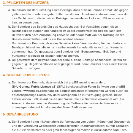
3. PFLICHTEN DES NUTZERS
Du erklärst mit der Erstellung eines Beitrags, dass er keine Inhalte enthält, die gegen
geltendes Recht oder die guten Sitten verstoßen. Du erklärst insbesondere, dass du
das Recht besitzt, die in deinen Beiträgen verwendeten Links und Bilder zu setzen
bzw. zu verwenden.
Der Betreiber des Boards übt das Hausrecht aus. Bei Verstößen gegen diese
Nutzungsbedingungen oder anderer im Board veröffentlichten Regeln kann der
Betreiber dich nach Abmahnung zeitweise oder dauerhaft von der Nutzung dieses
Boards ausschließen und dir ein Hausverbot erteilen.
Du nimmst zur Kenntnis, dass der Betreiber keine Verantwortung für die Inhalte von
Beiträgen übernimmt, die er nicht selbst erstellt hat oder die er nicht zur Kenntnis
genommen hat. Du gestattest dem Betreiber, dein Benutzerkonto, Beiträge und
Funktionen jederzeit zu löschen oder zu sperren.
Du gestattest dem Betreiber darüber hinaus, deine Beiträge abzuändern, sofern sie
gegen o. g. Regeln verstoßen oder geeignet sind, dem Betreiber oder einem Dritten
Schaden zuzufügen.
4. GENERAL PUBLIC LICENSE
Du nimmst zur Kenntnis, dass es sich bei phpBB um eine unter der „
GNU General Public License v2
“ (GPL) bereitgestellten Foren-Software von phpBB
Limited (www.phpbb.com) handelt; deutschsprachige Informationen werden durch die
deutschsprachige Community unter www.phpbb.de zur Verfügung gestellt. Beide
haben keinen Einfluss auf die Art und Weise, wie die Software verwendet wird. Sie
können insbesondere die Verwendung der Software für bestimmte Zwecke nicht
untersagen oder auf Inhalte fremder Foren Einfluss nehmen.
5. GEWÄHRLEISTUNG
Der Betreiber haftet mit Ausnahme der Verletzung von Leben, Körper und Gesundheit
und der Verletzung wesentlicher Vertragspflichten (Kardinalpflichten) nur für Schäden,
die auf ein vorsätzliches oder grob fahrlässiges Verhalten zurückzuführen sind. Dies