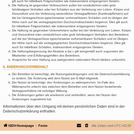
gilt auch für mittelbare Folgeschäden wie insbesondere entgangenen Gewinn.
Die Haftung ist gegenüber Verbrauchern außer bei vorsätzlichem oder grob
fahrlässigem Verhalten oder bei Schäden aus der Verletzung von Leben, Körper und
Gesundheit und der Verletzung wesentlicher Vertragspflichten (Kardinalpflichten) auf
die bei Vertragsschluss typischerweise vorhersehbaren Schäden und im übrigen der
Höhe nach auf die vertragstypischen Durchschnittsschäden begrenzt. Dies gilt auch
für mittelbare Folgeschäden wie insbesondere entgangenen Gewinn.
Die Haftung ist gegenüber Unternehmern außer bei der Verletzung von Leben, Körper
und Gesundheit oder vorsätzlichem oder grob fahrlässigem Verhalten des Betreibers
auf die bei Vertragsschluss typischerweise vorhersehbaren Schäden und im Übrigen
der Höhe nach auf die vertragstypischen Durchschnittsschäden begrenzt. Dies gilt
auch für mittelbare Schäden, insbesondere entgangenen Gewinn.
Die Haftungsbegrenzung der Absätze a bis c gilt sinngemäß auch zugunsten der
Mitarbeiter und Erfüllungsgehilfen des Betreibers.
Ansprüche für eine Haftung aus zwingendem nationalem Recht bleiben unberührt.
6. ÄNDERUNGSVORBEHALT
Der Betreiber ist berechtigt, die Nutzungsbedingungen und die Datenschutzerklärung
zu ändern. Die Änderung wird dem Nutzer per E-Mail mitgeteilt.
Der Nutzer ist berechtigt, den Änderungen zu widersprechen. Im Falle des
Widerspruchs erlischt das zwischen dem Betreiber und dem Nutzer bestehende
Vertragsverhältnis mit sofortiger Wirkung.
Die Änderungen gelten als anerkannt und verbindlich, wenn der Nutzer den
Änderungen zugestimmt hat.
Informationen über den Umgang mit deinen persönlichen Daten sind in der
Datenschutzerklärung enthalten.
ISDV-Homepage
Foren
Alle Zeiten sind
UTC+02:00