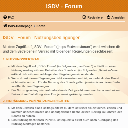
ISDV - Forum
FAQ
Registrieren
Anmelden
ISDV-Homepage
Foren
ISDV - Forum - Nutzungsbedingungen
Mit dem Zugriff auf „ISDV - Forum“ („https://isdv.net/forum“) wird zwischen dir
und dem Betreiber ein Vertrag mit folgenden Regelungen geschlossen:
1. NUTZUNGSVERTRAG
Mit dem Zugriff auf „ISDV - Forum“ (im Folgenden „das Board“) schließt du einen
Nutzungsvertrag mit dem Betreiber des Boards ab (im Folgenden „Betreiber“) und
erklärst dich mit den nachfolgenden Regelungen einverstanden.
Wenn du mit diesen Regelungen nicht einverstanden bist, so darfst du das Board
nicht weiter nutzen. Für die Nutzung des Boards gelten jeweils die an dieser Stelle
veröffentlichten Regelungen.
Der Nutzungsvertrag wird auf unbestimmte Zeit geschlossen und kann von beiden
Seiten ohne Einhaltung einer Frist jederzeit gekündigt werden.
2. EINRÄUMUNG VON NUTZUNGSRECHTEN
Mit dem Erstellen eines Beitrags erteilst du dem Betreiber ein einfaches, zeitlich und
räumlich unbeschränktes und unentgeltliches Recht, deinen Beitrag im Rahmen des
Boards zu nutzen.
Das Nutzungsrecht nach Punkt 2, Unterpunkt a bleibt auch nach Kündigung des
Nutzungsvertrages bestehen.