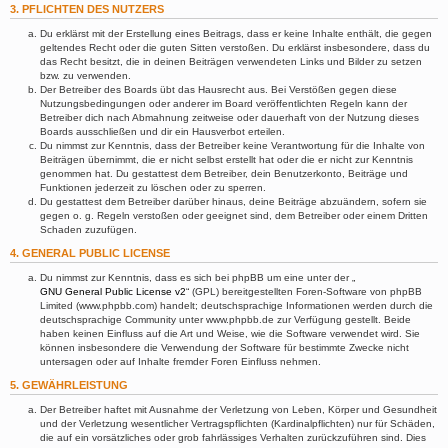
3. PFLICHTEN DES NUTZERS
Du erklärst mit der Erstellung eines Beitrags, dass er keine Inhalte enthält, die gegen
geltendes Recht oder die guten Sitten verstoßen. Du erklärst insbesondere, dass du
das Recht besitzt, die in deinen Beiträgen verwendeten Links und Bilder zu setzen
bzw. zu verwenden.
Der Betreiber des Boards übt das Hausrecht aus. Bei Verstößen gegen diese
Nutzungsbedingungen oder anderer im Board veröffentlichten Regeln kann der
Betreiber dich nach Abmahnung zeitweise oder dauerhaft von der Nutzung dieses
Boards ausschließen und dir ein Hausverbot erteilen.
Du nimmst zur Kenntnis, dass der Betreiber keine Verantwortung für die Inhalte von
Beiträgen übernimmt, die er nicht selbst erstellt hat oder die er nicht zur Kenntnis
genommen hat. Du gestattest dem Betreiber, dein Benutzerkonto, Beiträge und
Funktionen jederzeit zu löschen oder zu sperren.
Du gestattest dem Betreiber darüber hinaus, deine Beiträge abzuändern, sofern sie
gegen o. g. Regeln verstoßen oder geeignet sind, dem Betreiber oder einem Dritten
Schaden zuzufügen.
4. GENERAL PUBLIC LICENSE
Du nimmst zur Kenntnis, dass es sich bei phpBB um eine unter der „
GNU General Public License v2
“ (GPL) bereitgestellten Foren-Software von phpBB
Limited (www.phpbb.com) handelt; deutschsprachige Informationen werden durch die
deutschsprachige Community unter www.phpbb.de zur Verfügung gestellt. Beide
haben keinen Einfluss auf die Art und Weise, wie die Software verwendet wird. Sie
können insbesondere die Verwendung der Software für bestimmte Zwecke nicht
untersagen oder auf Inhalte fremder Foren Einfluss nehmen.
5. GEWÄHRLEISTUNG
Der Betreiber haftet mit Ausnahme der Verletzung von Leben, Körper und Gesundheit
und der Verletzung wesentlicher Vertragspflichten (Kardinalpflichten) nur für Schäden,
die auf ein vorsätzliches oder grob fahrlässiges Verhalten zurückzuführen sind. Dies