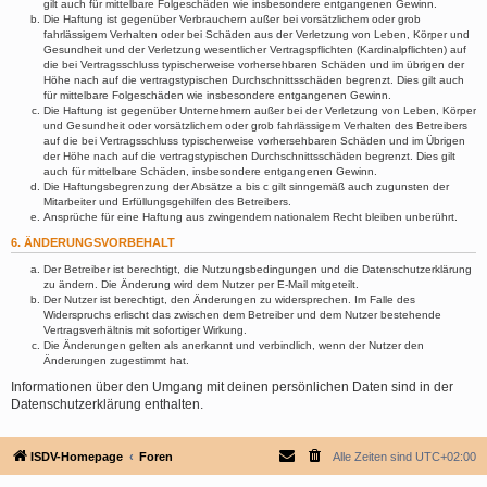
gilt auch für mittelbare Folgeschäden wie insbesondere entgangenen Gewinn.
Die Haftung ist gegenüber Verbrauchern außer bei vorsätzlichem oder grob
fahrlässigem Verhalten oder bei Schäden aus der Verletzung von Leben, Körper und
Gesundheit und der Verletzung wesentlicher Vertragspflichten (Kardinalpflichten) auf
die bei Vertragsschluss typischerweise vorhersehbaren Schäden und im übrigen der
Höhe nach auf die vertragstypischen Durchschnittsschäden begrenzt. Dies gilt auch
für mittelbare Folgeschäden wie insbesondere entgangenen Gewinn.
Die Haftung ist gegenüber Unternehmern außer bei der Verletzung von Leben, Körper
und Gesundheit oder vorsätzlichem oder grob fahrlässigem Verhalten des Betreibers
auf die bei Vertragsschluss typischerweise vorhersehbaren Schäden und im Übrigen
der Höhe nach auf die vertragstypischen Durchschnittsschäden begrenzt. Dies gilt
auch für mittelbare Schäden, insbesondere entgangenen Gewinn.
Die Haftungsbegrenzung der Absätze a bis c gilt sinngemäß auch zugunsten der
Mitarbeiter und Erfüllungsgehilfen des Betreibers.
Ansprüche für eine Haftung aus zwingendem nationalem Recht bleiben unberührt.
6. ÄNDERUNGSVORBEHALT
Der Betreiber ist berechtigt, die Nutzungsbedingungen und die Datenschutzerklärung
zu ändern. Die Änderung wird dem Nutzer per E-Mail mitgeteilt.
Der Nutzer ist berechtigt, den Änderungen zu widersprechen. Im Falle des
Widerspruchs erlischt das zwischen dem Betreiber und dem Nutzer bestehende
Vertragsverhältnis mit sofortiger Wirkung.
Die Änderungen gelten als anerkannt und verbindlich, wenn der Nutzer den
Änderungen zugestimmt hat.
Informationen über den Umgang mit deinen persönlichen Daten sind in der
Datenschutzerklärung enthalten.
ISDV-Homepage
Foren
Alle Zeiten sind
UTC+02:00