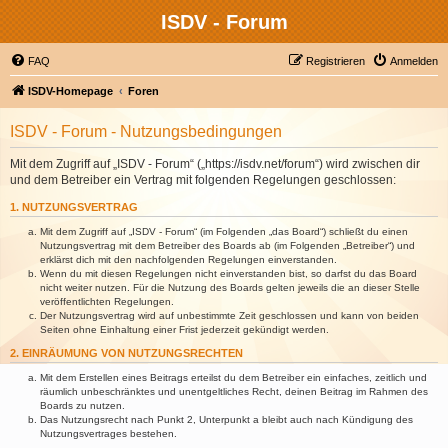
ISDV - Forum
FAQ
Registrieren
Anmelden
ISDV-Homepage
Foren
ISDV - Forum - Nutzungsbedingungen
Mit dem Zugriff auf „ISDV - Forum“ („https://isdv.net/forum“) wird zwischen dir
und dem Betreiber ein Vertrag mit folgenden Regelungen geschlossen:
1. NUTZUNGSVERTRAG
Mit dem Zugriff auf „ISDV - Forum“ (im Folgenden „das Board“) schließt du einen
Nutzungsvertrag mit dem Betreiber des Boards ab (im Folgenden „Betreiber“) und
erklärst dich mit den nachfolgenden Regelungen einverstanden.
Wenn du mit diesen Regelungen nicht einverstanden bist, so darfst du das Board
nicht weiter nutzen. Für die Nutzung des Boards gelten jeweils die an dieser Stelle
veröffentlichten Regelungen.
Der Nutzungsvertrag wird auf unbestimmte Zeit geschlossen und kann von beiden
Seiten ohne Einhaltung einer Frist jederzeit gekündigt werden.
2. EINRÄUMUNG VON NUTZUNGSRECHTEN
Mit dem Erstellen eines Beitrags erteilst du dem Betreiber ein einfaches, zeitlich und
räumlich unbeschränktes und unentgeltliches Recht, deinen Beitrag im Rahmen des
Boards zu nutzen.
Das Nutzungsrecht nach Punkt 2, Unterpunkt a bleibt auch nach Kündigung des
Nutzungsvertrages bestehen.