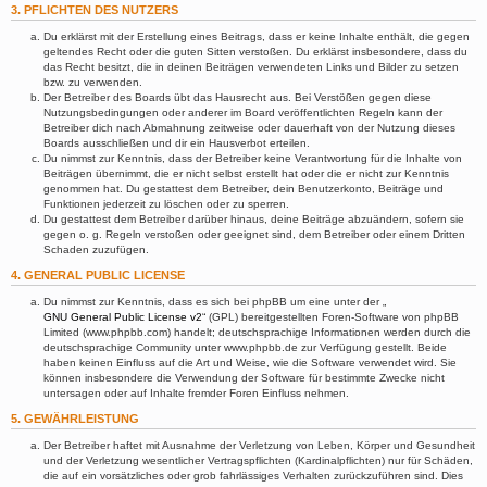
3. PFLICHTEN DES NUTZERS
Du erklärst mit der Erstellung eines Beitrags, dass er keine Inhalte enthält, die gegen
geltendes Recht oder die guten Sitten verstoßen. Du erklärst insbesondere, dass du
das Recht besitzt, die in deinen Beiträgen verwendeten Links und Bilder zu setzen
bzw. zu verwenden.
Der Betreiber des Boards übt das Hausrecht aus. Bei Verstößen gegen diese
Nutzungsbedingungen oder anderer im Board veröffentlichten Regeln kann der
Betreiber dich nach Abmahnung zeitweise oder dauerhaft von der Nutzung dieses
Boards ausschließen und dir ein Hausverbot erteilen.
Du nimmst zur Kenntnis, dass der Betreiber keine Verantwortung für die Inhalte von
Beiträgen übernimmt, die er nicht selbst erstellt hat oder die er nicht zur Kenntnis
genommen hat. Du gestattest dem Betreiber, dein Benutzerkonto, Beiträge und
Funktionen jederzeit zu löschen oder zu sperren.
Du gestattest dem Betreiber darüber hinaus, deine Beiträge abzuändern, sofern sie
gegen o. g. Regeln verstoßen oder geeignet sind, dem Betreiber oder einem Dritten
Schaden zuzufügen.
4. GENERAL PUBLIC LICENSE
Du nimmst zur Kenntnis, dass es sich bei phpBB um eine unter der „
GNU General Public License v2
“ (GPL) bereitgestellten Foren-Software von phpBB
Limited (www.phpbb.com) handelt; deutschsprachige Informationen werden durch die
deutschsprachige Community unter www.phpbb.de zur Verfügung gestellt. Beide
haben keinen Einfluss auf die Art und Weise, wie die Software verwendet wird. Sie
können insbesondere die Verwendung der Software für bestimmte Zwecke nicht
untersagen oder auf Inhalte fremder Foren Einfluss nehmen.
5. GEWÄHRLEISTUNG
Der Betreiber haftet mit Ausnahme der Verletzung von Leben, Körper und Gesundheit
und der Verletzung wesentlicher Vertragspflichten (Kardinalpflichten) nur für Schäden,
die auf ein vorsätzliches oder grob fahrlässiges Verhalten zurückzuführen sind. Dies