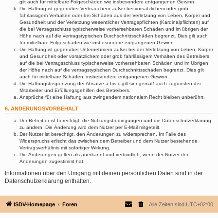
gilt auch für mittelbare Folgeschäden wie insbesondere entgangenen Gewinn.
Die Haftung ist gegenüber Verbrauchern außer bei vorsätzlichem oder grob
fahrlässigem Verhalten oder bei Schäden aus der Verletzung von Leben, Körper und
Gesundheit und der Verletzung wesentlicher Vertragspflichten (Kardinalpflichten) auf
die bei Vertragsschluss typischerweise vorhersehbaren Schäden und im übrigen der
Höhe nach auf die vertragstypischen Durchschnittsschäden begrenzt. Dies gilt auch
für mittelbare Folgeschäden wie insbesondere entgangenen Gewinn.
Die Haftung ist gegenüber Unternehmern außer bei der Verletzung von Leben, Körper
und Gesundheit oder vorsätzlichem oder grob fahrlässigem Verhalten des Betreibers
auf die bei Vertragsschluss typischerweise vorhersehbaren Schäden und im Übrigen
der Höhe nach auf die vertragstypischen Durchschnittsschäden begrenzt. Dies gilt
auch für mittelbare Schäden, insbesondere entgangenen Gewinn.
Die Haftungsbegrenzung der Absätze a bis c gilt sinngemäß auch zugunsten der
Mitarbeiter und Erfüllungsgehilfen des Betreibers.
Ansprüche für eine Haftung aus zwingendem nationalem Recht bleiben unberührt.
6. ÄNDERUNGSVORBEHALT
Der Betreiber ist berechtigt, die Nutzungsbedingungen und die Datenschutzerklärung
zu ändern. Die Änderung wird dem Nutzer per E-Mail mitgeteilt.
Der Nutzer ist berechtigt, den Änderungen zu widersprechen. Im Falle des
Widerspruchs erlischt das zwischen dem Betreiber und dem Nutzer bestehende
Vertragsverhältnis mit sofortiger Wirkung.
Die Änderungen gelten als anerkannt und verbindlich, wenn der Nutzer den
Änderungen zugestimmt hat.
Informationen über den Umgang mit deinen persönlichen Daten sind in der
Datenschutzerklärung enthalten.
ISDV-Homepage
Foren
Alle Zeiten sind
UTC+02:00