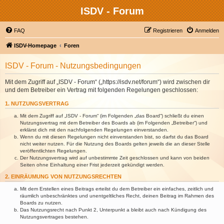
ISDV - Forum
FAQ
Registrieren
Anmelden
ISDV-Homepage
Foren
ISDV - Forum - Nutzungsbedingungen
Mit dem Zugriff auf „ISDV - Forum“ („https://isdv.net/forum“) wird zwischen dir
und dem Betreiber ein Vertrag mit folgenden Regelungen geschlossen:
1. NUTZUNGSVERTRAG
Mit dem Zugriff auf „ISDV - Forum“ (im Folgenden „das Board“) schließt du einen
Nutzungsvertrag mit dem Betreiber des Boards ab (im Folgenden „Betreiber“) und
erklärst dich mit den nachfolgenden Regelungen einverstanden.
Wenn du mit diesen Regelungen nicht einverstanden bist, so darfst du das Board
nicht weiter nutzen. Für die Nutzung des Boards gelten jeweils die an dieser Stelle
veröffentlichten Regelungen.
Der Nutzungsvertrag wird auf unbestimmte Zeit geschlossen und kann von beiden
Seiten ohne Einhaltung einer Frist jederzeit gekündigt werden.
2. EINRÄUMUNG VON NUTZUNGSRECHTEN
Mit dem Erstellen eines Beitrags erteilst du dem Betreiber ein einfaches, zeitlich und
räumlich unbeschränktes und unentgeltliches Recht, deinen Beitrag im Rahmen des
Boards zu nutzen.
Das Nutzungsrecht nach Punkt 2, Unterpunkt a bleibt auch nach Kündigung des
Nutzungsvertrages bestehen.