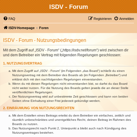
ISDV - Forum
FAQ
Registrieren
Anmelden
ISDV-Homepage
Foren
ISDV - Forum - Nutzungsbedingungen
Mit dem Zugriff auf „ISDV - Forum“ („https://isdv.net/forum“) wird zwischen dir
und dem Betreiber ein Vertrag mit folgenden Regelungen geschlossen:
1. NUTZUNGSVERTRAG
Mit dem Zugriff auf „ISDV - Forum“ (im Folgenden „das Board“) schließt du einen
Nutzungsvertrag mit dem Betreiber des Boards ab (im Folgenden „Betreiber“) und
erklärst dich mit den nachfolgenden Regelungen einverstanden.
Wenn du mit diesen Regelungen nicht einverstanden bist, so darfst du das Board
nicht weiter nutzen. Für die Nutzung des Boards gelten jeweils die an dieser Stelle
veröffentlichten Regelungen.
Der Nutzungsvertrag wird auf unbestimmte Zeit geschlossen und kann von beiden
Seiten ohne Einhaltung einer Frist jederzeit gekündigt werden.
2. EINRÄUMUNG VON NUTZUNGSRECHTEN
Mit dem Erstellen eines Beitrags erteilst du dem Betreiber ein einfaches, zeitlich und
räumlich unbeschränktes und unentgeltliches Recht, deinen Beitrag im Rahmen des
Boards zu nutzen.
Das Nutzungsrecht nach Punkt 2, Unterpunkt a bleibt auch nach Kündigung des
Nutzungsvertrages bestehen.