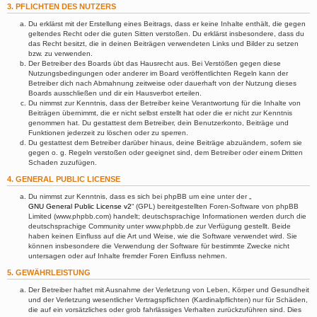
3. PFLICHTEN DES NUTZERS
Du erklärst mit der Erstellung eines Beitrags, dass er keine Inhalte enthält, die gegen
geltendes Recht oder die guten Sitten verstoßen. Du erklärst insbesondere, dass du
das Recht besitzt, die in deinen Beiträgen verwendeten Links und Bilder zu setzen
bzw. zu verwenden.
Der Betreiber des Boards übt das Hausrecht aus. Bei Verstößen gegen diese
Nutzungsbedingungen oder anderer im Board veröffentlichten Regeln kann der
Betreiber dich nach Abmahnung zeitweise oder dauerhaft von der Nutzung dieses
Boards ausschließen und dir ein Hausverbot erteilen.
Du nimmst zur Kenntnis, dass der Betreiber keine Verantwortung für die Inhalte von
Beiträgen übernimmt, die er nicht selbst erstellt hat oder die er nicht zur Kenntnis
genommen hat. Du gestattest dem Betreiber, dein Benutzerkonto, Beiträge und
Funktionen jederzeit zu löschen oder zu sperren.
Du gestattest dem Betreiber darüber hinaus, deine Beiträge abzuändern, sofern sie
gegen o. g. Regeln verstoßen oder geeignet sind, dem Betreiber oder einem Dritten
Schaden zuzufügen.
4. GENERAL PUBLIC LICENSE
Du nimmst zur Kenntnis, dass es sich bei phpBB um eine unter der „
GNU General Public License v2
“ (GPL) bereitgestellten Foren-Software von phpBB
Limited (www.phpbb.com) handelt; deutschsprachige Informationen werden durch die
deutschsprachige Community unter www.phpbb.de zur Verfügung gestellt. Beide
haben keinen Einfluss auf die Art und Weise, wie die Software verwendet wird. Sie
können insbesondere die Verwendung der Software für bestimmte Zwecke nicht
untersagen oder auf Inhalte fremder Foren Einfluss nehmen.
5. GEWÄHRLEISTUNG
Der Betreiber haftet mit Ausnahme der Verletzung von Leben, Körper und Gesundheit
und der Verletzung wesentlicher Vertragspflichten (Kardinalpflichten) nur für Schäden,
die auf ein vorsätzliches oder grob fahrlässiges Verhalten zurückzuführen sind. Dies