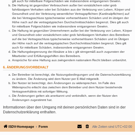
gilt auch für mittelbare Folgeschäden wie insbesondere entgangenen Gewinn.
Die Haftung ist gegenüber Verbrauchern außer bei vorsätzlichem oder grob
fahrlässigem Verhalten oder bei Schäden aus der Verletzung von Leben, Körper und
Gesundheit und der Verletzung wesentlicher Vertragspflichten (Kardinalpflichten) auf
die bei Vertragsschluss typischerweise vorhersehbaren Schäden und im übrigen der
Höhe nach auf die vertragstypischen Durchschnittsschäden begrenzt. Dies gilt auch
für mittelbare Folgeschäden wie insbesondere entgangenen Gewinn.
Die Haftung ist gegenüber Unternehmern außer bei der Verletzung von Leben, Körper
und Gesundheit oder vorsätzlichem oder grob fahrlässigem Verhalten des Betreibers
auf die bei Vertragsschluss typischerweise vorhersehbaren Schäden und im Übrigen
der Höhe nach auf die vertragstypischen Durchschnittsschäden begrenzt. Dies gilt
auch für mittelbare Schäden, insbesondere entgangenen Gewinn.
Die Haftungsbegrenzung der Absätze a bis c gilt sinngemäß auch zugunsten der
Mitarbeiter und Erfüllungsgehilfen des Betreibers.
Ansprüche für eine Haftung aus zwingendem nationalem Recht bleiben unberührt.
6. ÄNDERUNGSVORBEHALT
Der Betreiber ist berechtigt, die Nutzungsbedingungen und die Datenschutzerklärung
zu ändern. Die Änderung wird dem Nutzer per E-Mail mitgeteilt.
Der Nutzer ist berechtigt, den Änderungen zu widersprechen. Im Falle des
Widerspruchs erlischt das zwischen dem Betreiber und dem Nutzer bestehende
Vertragsverhältnis mit sofortiger Wirkung.
Die Änderungen gelten als anerkannt und verbindlich, wenn der Nutzer den
Änderungen zugestimmt hat.
Informationen über den Umgang mit deinen persönlichen Daten sind in der
Datenschutzerklärung enthalten.
ISDV-Homepage
Foren
Alle Zeiten sind
UTC+02:00