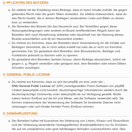
3. PFLICHTEN DES NUTZERS
Du erklärst mit der Erstellung eines Beitrags, dass er keine Inhalte enthält, die gegen
geltendes Recht oder die guten Sitten verstoßen. Du erklärst insbesondere, dass du
das Recht besitzt, die in deinen Beiträgen verwendeten Links und Bilder zu setzen
bzw. zu verwenden.
Der Betreiber des Boards übt das Hausrecht aus. Bei Verstößen gegen diese
Nutzungsbedingungen oder anderer im Board veröffentlichten Regeln kann der
Betreiber dich nach Abmahnung zeitweise oder dauerhaft von der Nutzung dieses
Boards ausschließen und dir ein Hausverbot erteilen.
Du nimmst zur Kenntnis, dass der Betreiber keine Verantwortung für die Inhalte von
Beiträgen übernimmt, die er nicht selbst erstellt hat oder die er nicht zur Kenntnis
genommen hat. Du gestattest dem Betreiber, dein Benutzerkonto, Beiträge und
Funktionen jederzeit zu löschen oder zu sperren.
Du gestattest dem Betreiber darüber hinaus, deine Beiträge abzuändern, sofern sie
gegen o. g. Regeln verstoßen oder geeignet sind, dem Betreiber oder einem Dritten
Schaden zuzufügen.
4. GENERAL PUBLIC LICENSE
Du nimmst zur Kenntnis, dass es sich bei phpBB um eine unter der „
GNU General Public License v2
“ (GPL) bereitgestellten Foren-Software von phpBB
Limited (www.phpbb.com) handelt; deutschsprachige Informationen werden durch die
deutschsprachige Community unter www.phpbb.de zur Verfügung gestellt. Beide
haben keinen Einfluss auf die Art und Weise, wie die Software verwendet wird. Sie
können insbesondere die Verwendung der Software für bestimmte Zwecke nicht
untersagen oder auf Inhalte fremder Foren Einfluss nehmen.
5. GEWÄHRLEISTUNG
Der Betreiber haftet mit Ausnahme der Verletzung von Leben, Körper und Gesundheit
und der Verletzung wesentlicher Vertragspflichten (Kardinalpflichten) nur für Schäden,
die auf ein vorsätzliches oder grob fahrlässiges Verhalten zurückzuführen sind. Dies