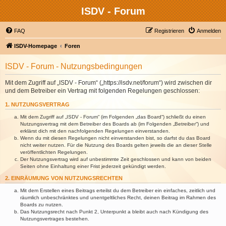
ISDV - Forum
FAQ
Registrieren
Anmelden
ISDV-Homepage
Foren
ISDV - Forum - Nutzungsbedingungen
Mit dem Zugriff auf „ISDV - Forum“ („https://isdv.net/forum“) wird zwischen dir
und dem Betreiber ein Vertrag mit folgenden Regelungen geschlossen:
1. NUTZUNGSVERTRAG
Mit dem Zugriff auf „ISDV - Forum“ (im Folgenden „das Board“) schließt du einen
Nutzungsvertrag mit dem Betreiber des Boards ab (im Folgenden „Betreiber“) und
erklärst dich mit den nachfolgenden Regelungen einverstanden.
Wenn du mit diesen Regelungen nicht einverstanden bist, so darfst du das Board
nicht weiter nutzen. Für die Nutzung des Boards gelten jeweils die an dieser Stelle
veröffentlichten Regelungen.
Der Nutzungsvertrag wird auf unbestimmte Zeit geschlossen und kann von beiden
Seiten ohne Einhaltung einer Frist jederzeit gekündigt werden.
2. EINRÄUMUNG VON NUTZUNGSRECHTEN
Mit dem Erstellen eines Beitrags erteilst du dem Betreiber ein einfaches, zeitlich und
räumlich unbeschränktes und unentgeltliches Recht, deinen Beitrag im Rahmen des
Boards zu nutzen.
Das Nutzungsrecht nach Punkt 2, Unterpunkt a bleibt auch nach Kündigung des
Nutzungsvertrages bestehen.