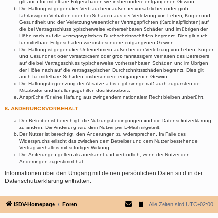
gilt auch für mittelbare Folgeschäden wie insbesondere entgangenen Gewinn.
Die Haftung ist gegenüber Verbrauchern außer bei vorsätzlichem oder grob
fahrlässigem Verhalten oder bei Schäden aus der Verletzung von Leben, Körper und
Gesundheit und der Verletzung wesentlicher Vertragspflichten (Kardinalpflichten) auf
die bei Vertragsschluss typischerweise vorhersehbaren Schäden und im übrigen der
Höhe nach auf die vertragstypischen Durchschnittsschäden begrenzt. Dies gilt auch
für mittelbare Folgeschäden wie insbesondere entgangenen Gewinn.
Die Haftung ist gegenüber Unternehmern außer bei der Verletzung von Leben, Körper
und Gesundheit oder vorsätzlichem oder grob fahrlässigem Verhalten des Betreibers
auf die bei Vertragsschluss typischerweise vorhersehbaren Schäden und im Übrigen
der Höhe nach auf die vertragstypischen Durchschnittsschäden begrenzt. Dies gilt
auch für mittelbare Schäden, insbesondere entgangenen Gewinn.
Die Haftungsbegrenzung der Absätze a bis c gilt sinngemäß auch zugunsten der
Mitarbeiter und Erfüllungsgehilfen des Betreibers.
Ansprüche für eine Haftung aus zwingendem nationalem Recht bleiben unberührt.
6. ÄNDERUNGSVORBEHALT
Der Betreiber ist berechtigt, die Nutzungsbedingungen und die Datenschutzerklärung
zu ändern. Die Änderung wird dem Nutzer per E-Mail mitgeteilt.
Der Nutzer ist berechtigt, den Änderungen zu widersprechen. Im Falle des
Widerspruchs erlischt das zwischen dem Betreiber und dem Nutzer bestehende
Vertragsverhältnis mit sofortiger Wirkung.
Die Änderungen gelten als anerkannt und verbindlich, wenn der Nutzer den
Änderungen zugestimmt hat.
Informationen über den Umgang mit deinen persönlichen Daten sind in der
Datenschutzerklärung enthalten.
ISDV-Homepage
Foren
Alle Zeiten sind
UTC+02:00