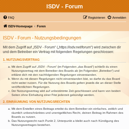
ISDV - Forum
FAQ
Registrieren
Anmelden
ISDV-Homepage
Foren
ISDV - Forum - Nutzungsbedingungen
Mit dem Zugriff auf „ISDV - Forum“ („https://isdv.net/forum“) wird zwischen dir
und dem Betreiber ein Vertrag mit folgenden Regelungen geschlossen:
1. NUTZUNGSVERTRAG
Mit dem Zugriff auf „ISDV - Forum“ (im Folgenden „das Board“) schließt du einen
Nutzungsvertrag mit dem Betreiber des Boards ab (im Folgenden „Betreiber“) und
erklärst dich mit den nachfolgenden Regelungen einverstanden.
Wenn du mit diesen Regelungen nicht einverstanden bist, so darfst du das Board
nicht weiter nutzen. Für die Nutzung des Boards gelten jeweils die an dieser Stelle
veröffentlichten Regelungen.
Der Nutzungsvertrag wird auf unbestimmte Zeit geschlossen und kann von beiden
Seiten ohne Einhaltung einer Frist jederzeit gekündigt werden.
2. EINRÄUMUNG VON NUTZUNGSRECHTEN
Mit dem Erstellen eines Beitrags erteilst du dem Betreiber ein einfaches, zeitlich und
räumlich unbeschränktes und unentgeltliches Recht, deinen Beitrag im Rahmen des
Boards zu nutzen.
Das Nutzungsrecht nach Punkt 2, Unterpunkt a bleibt auch nach Kündigung des
Nutzungsvertrages bestehen.