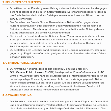
3. PFLICHTEN DES NUTZERS
Du erklärst mit der Erstellung eines Beitrags, dass er keine Inhalte enthält, die gegen
geltendes Recht oder die guten Sitten verstoßen. Du erklärst insbesondere, dass du
das Recht besitzt, die in deinen Beiträgen verwendeten Links und Bilder zu setzen
bzw. zu verwenden.
Der Betreiber des Boards übt das Hausrecht aus. Bei Verstößen gegen diese
Nutzungsbedingungen oder anderer im Board veröffentlichten Regeln kann der
Betreiber dich nach Abmahnung zeitweise oder dauerhaft von der Nutzung dieses
Boards ausschließen und dir ein Hausverbot erteilen.
Du nimmst zur Kenntnis, dass der Betreiber keine Verantwortung für die Inhalte von
Beiträgen übernimmt, die er nicht selbst erstellt hat oder die er nicht zur Kenntnis
genommen hat. Du gestattest dem Betreiber, dein Benutzerkonto, Beiträge und
Funktionen jederzeit zu löschen oder zu sperren.
Du gestattest dem Betreiber darüber hinaus, deine Beiträge abzuändern, sofern sie
gegen o. g. Regeln verstoßen oder geeignet sind, dem Betreiber oder einem Dritten
Schaden zuzufügen.
4. GENERAL PUBLIC LICENSE
Du nimmst zur Kenntnis, dass es sich bei phpBB um eine unter der „
GNU General Public License v2
“ (GPL) bereitgestellten Foren-Software von phpBB
Limited (www.phpbb.com) handelt; deutschsprachige Informationen werden durch die
deutschsprachige Community unter www.phpbb.de zur Verfügung gestellt. Beide
haben keinen Einfluss auf die Art und Weise, wie die Software verwendet wird. Sie
können insbesondere die Verwendung der Software für bestimmte Zwecke nicht
untersagen oder auf Inhalte fremder Foren Einfluss nehmen.
5. GEWÄHRLEISTUNG
Der Betreiber haftet mit Ausnahme der Verletzung von Leben, Körper und Gesundheit
und der Verletzung wesentlicher Vertragspflichten (Kardinalpflichten) nur für Schäden,
die auf ein vorsätzliches oder grob fahrlässiges Verhalten zurückzuführen sind. Dies