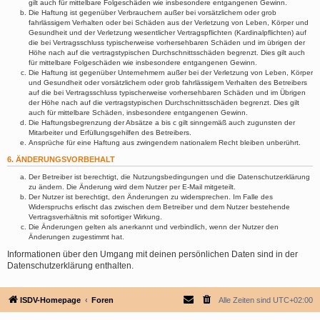
gilt auch für mittelbare Folgeschäden wie insbesondere entgangenen Gewinn.
Die Haftung ist gegenüber Verbrauchern außer bei vorsätzlichem oder grob
fahrlässigem Verhalten oder bei Schäden aus der Verletzung von Leben, Körper und
Gesundheit und der Verletzung wesentlicher Vertragspflichten (Kardinalpflichten) auf
die bei Vertragsschluss typischerweise vorhersehbaren Schäden und im übrigen der
Höhe nach auf die vertragstypischen Durchschnittsschäden begrenzt. Dies gilt auch
für mittelbare Folgeschäden wie insbesondere entgangenen Gewinn.
Die Haftung ist gegenüber Unternehmern außer bei der Verletzung von Leben, Körper
und Gesundheit oder vorsätzlichem oder grob fahrlässigem Verhalten des Betreibers
auf die bei Vertragsschluss typischerweise vorhersehbaren Schäden und im Übrigen
der Höhe nach auf die vertragstypischen Durchschnittsschäden begrenzt. Dies gilt
auch für mittelbare Schäden, insbesondere entgangenen Gewinn.
Die Haftungsbegrenzung der Absätze a bis c gilt sinngemäß auch zugunsten der
Mitarbeiter und Erfüllungsgehilfen des Betreibers.
Ansprüche für eine Haftung aus zwingendem nationalem Recht bleiben unberührt.
6. ÄNDERUNGSVORBEHALT
Der Betreiber ist berechtigt, die Nutzungsbedingungen und die Datenschutzerklärung
zu ändern. Die Änderung wird dem Nutzer per E-Mail mitgeteilt.
Der Nutzer ist berechtigt, den Änderungen zu widersprechen. Im Falle des
Widerspruchs erlischt das zwischen dem Betreiber und dem Nutzer bestehende
Vertragsverhältnis mit sofortiger Wirkung.
Die Änderungen gelten als anerkannt und verbindlich, wenn der Nutzer den
Änderungen zugestimmt hat.
Informationen über den Umgang mit deinen persönlichen Daten sind in der
Datenschutzerklärung enthalten.
ISDV-Homepage
Foren
Alle Zeiten sind
UTC+02:00