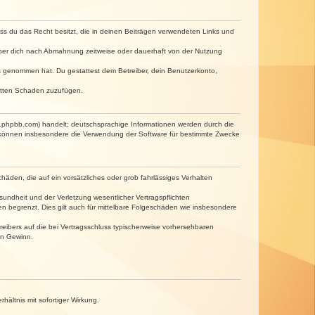
dass du das Recht besitzt, die in deinen Beiträgen verwendeten Links und
iber dich nach Abmahnung zeitweise oder dauerhaft von der Nutzung
tnis genommen hat. Du gestattest dem Betreiber, dein Benutzerkonto,
ritten Schaden zuzufügen.
w.phpbb.com) handelt; deutschsprachige Informationen werden durch die
e können insbesondere die Verwendung der Software für bestimmte Zwecke
häden, die auf ein vorsätzliches oder grob fahrlässiges Verhalten
undheit und der Verletzung wesentlicher Vertragspflichten
n begrenzt. Dies gilt auch für mittelbare Folgeschäden wie insbesondere
eibers auf die bei Vertragsschluss typischerweise vorhersehbaren
en Gewinn.
ältnis mit sofortiger Wirkung.