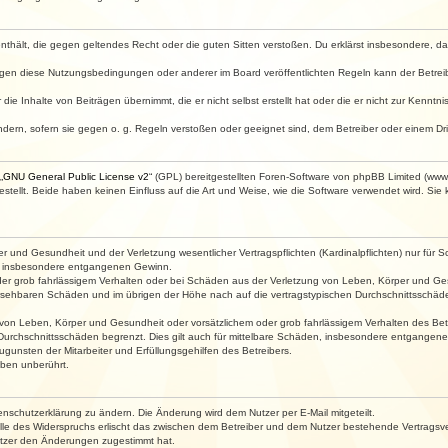
e enthält, die gegen geltendes Recht oder die guten Sitten verstoßen. Du erklärst insbesondere, 
egen diese Nutzungsbedingungen oder anderer im Board veröffentlichten Regeln kann der Betre
die Inhalte von Beiträgen übernimmt, die er nicht selbst erstellt hat oder die er nicht zur Kenn
ndern, sofern sie gegen o. g. Regeln verstoßen oder geeignet sind, dem Betreiber oder einem D
„
GNU General Public License v2
“ (GPL) bereitgestellten Foren-Software von phpBB Limited (ww
ellt. Beide haben keinen Einfluss auf die Art und Weise, wie die Software verwendet wird. Si
 und Gesundheit und der Verletzung wesentlicher Vertragspflichten (Kardinalpflichten) nur für Sc
wie insbesondere entgangenen Gewinn.
der grob fahrlässigem Verhalten oder bei Schäden aus der Verletzung von Leben, Körper und Ges
rhersehbaren Schäden und im übrigen der Höhe nach auf die vertragstypischen Durchschnittsschäde
von Leben, Körper und Gesundheit oder vorsätzlichem oder grob fahrlässigem Verhalten des Betr
Durchschnittsschäden begrenzt. Dies gilt auch für mittelbare Schäden, insbesondere entgangen
gunsten der Mitarbeiter und Erfüllungsgehilfen des Betreibers.
ben unberührt.
enschutzerklärung zu ändern. Die Änderung wird dem Nutzer per E-Mail mitgeteilt.
lle des Widerspruchs erlischt das zwischen dem Betreiber und dem Nutzer bestehende Vertragsverh
utzer den Änderungen zugestimmt hat.