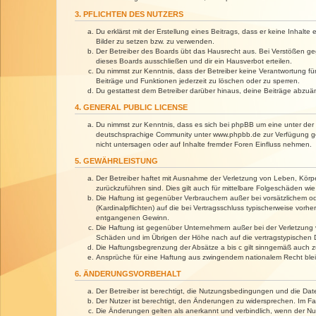
3. PFLICHTEN DES NUTZERS
Du erklärst mit der Erstellung eines Beitrags, dass er keine Inhalt
Bilder zu setzen bzw. zu verwenden.
Der Betreiber des Boards übt das Hausrecht aus. Bei Verstößen g
dieses Boards ausschließen und dir ein Hausverbot erteilen.
Du nimmst zur Kenntnis, dass der Betreiber keine Verantwortung für 
Beiträge und Funktionen jederzeit zu löschen oder zu sperren.
Du gestattest dem Betreiber darüber hinaus, deine Beiträge abzuä
4. GENERAL PUBLIC LICENSE
Du nimmst zur Kenntnis, dass es sich bei phpBB um eine unter der 
deutschsprachige Community unter www.phpbb.de zur Verfügung gest
nicht untersagen oder auf Inhalte fremder Foren Einfluss nehmen.
5. GEWÄHRLEISTUNG
Der Betreiber haftet mit Ausnahme der Verletzung von Leben, Körper
zurückzuführen sind. Dies gilt auch für mittelbare Folgeschäden 
Die Haftung ist gegenüber Verbrauchern außer bei vorsätzlichem o
(Kardinalpflichten) auf die bei Vertragsschluss typischerweise vo
entgangenen Gewinn.
Die Haftung ist gegenüber Unternehmern außer bei der Verletzung 
Schäden und im Übrigen der Höhe nach auf die vertragstypischen 
Die Haftungsbegrenzung der Absätze a bis c gilt sinngemäß auch zu
Ansprüche für eine Haftung aus zwingendem nationalem Recht blei
6. ÄNDERUNGSVORBEHALT
Der Betreiber ist berechtigt, die Nutzungsbedingungen und die Dat
Der Nutzer ist berechtigt, den Änderungen zu widersprechen. Im Fa
Die Änderungen gelten als anerkannt und verbindlich, wenn der N