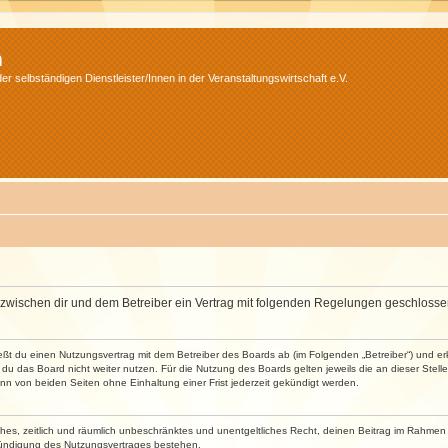
m
r selbständigen Dienstleister/Innen in der Veranstaltungswirtschaft e.V.
wird zwischen dir und dem Betreiber ein Vertrag mit folgenden Regelungen geschlosse
ließt du einen Nutzungsvertrag mit dem Betreiber des Boards ab (im Folgenden „Betreiber“) und 
du das Board nicht weiter nutzen. Für die Nutzung des Boards gelten jeweils die an dieser Stell
n von beiden Seiten ohne Einhaltung einer Frist jederzeit gekündigt werden.
faches, zeitlich und räumlich unbeschränktes und unentgeltliches Recht, deinen Beitrag im Rahme
Kündigung des Nutzungsvertrages bestehen.