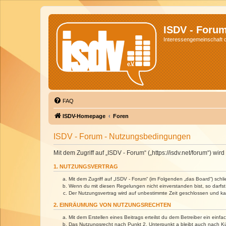
ISDV - Foru
Interessengemeinschaft de
FAQ
ISDV-Homepage
Foren
ISDV - Forum - Nutzungsbedingungen
Mit dem Zugriff auf „ISDV - Forum“ („https://isdv.net/forum“) 
1. NUTZUNGSVERTRAG
Mit dem Zugriff auf „ISDV - Forum“ (im Folgenden „das Board“) sch
Wenn du mit diesen Regelungen nicht einverstanden bist, so darfst 
Der Nutzungsvertrag wird auf unbestimmte Zeit geschlossen und kan
2. EINRÄUMUNG VON NUTZUNGSRECHTEN
Mit dem Erstellen eines Beitrags erteilst du dem Betreiber ein ein
Das Nutzungsrecht nach Punkt 2, Unterpunkt a bleibt auch nach 