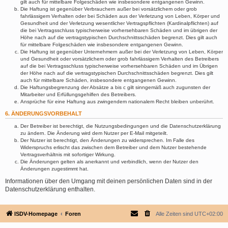
gilt auch für mittelbare Folgeschäden wie insbesondere entgangenen Gewinn.
Die Haftung ist gegenüber Verbrauchern außer bei vorsätzlichem oder grob
fahrlässigem Verhalten oder bei Schäden aus der Verletzung von Leben, Körper und
Gesundheit und der Verletzung wesentlicher Vertragspflichten (Kardinalpflichten) auf
die bei Vertragsschluss typischerweise vorhersehbaren Schäden und im übrigen der
Höhe nach auf die vertragstypischen Durchschnittsschäden begrenzt. Dies gilt auch
für mittelbare Folgeschäden wie insbesondere entgangenen Gewinn.
Die Haftung ist gegenüber Unternehmern außer bei der Verletzung von Leben, Körper
und Gesundheit oder vorsätzlichem oder grob fahrlässigem Verhalten des Betreibers
auf die bei Vertragsschluss typischerweise vorhersehbaren Schäden und im Übrigen
der Höhe nach auf die vertragstypischen Durchschnittsschäden begrenzt. Dies gilt
auch für mittelbare Schäden, insbesondere entgangenen Gewinn.
Die Haftungsbegrenzung der Absätze a bis c gilt sinngemäß auch zugunsten der
Mitarbeiter und Erfüllungsgehilfen des Betreibers.
Ansprüche für eine Haftung aus zwingendem nationalem Recht bleiben unberührt.
6. ÄNDERUNGSVORBEHALT
Der Betreiber ist berechtigt, die Nutzungsbedingungen und die Datenschutzerklärung
zu ändern. Die Änderung wird dem Nutzer per E-Mail mitgeteilt.
Der Nutzer ist berechtigt, den Änderungen zu widersprechen. Im Falle des
Widerspruchs erlischt das zwischen dem Betreiber und dem Nutzer bestehende
Vertragsverhältnis mit sofortiger Wirkung.
Die Änderungen gelten als anerkannt und verbindlich, wenn der Nutzer den
Änderungen zugestimmt hat.
Informationen über den Umgang mit deinen persönlichen Daten sind in der
Datenschutzerklärung enthalten.
ISDV-Homepage
Foren
Alle Zeiten sind
UTC+02:00