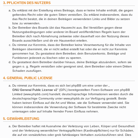
3. PFLICHTEN DES NUTZERS
Du erklärst mit der Erstellung eines Beitrags, dass er keine Inhalte enthält, die gegen
geltendes Recht oder die guten Sitten verstoßen. Du erklärst insbesondere, dass du
das Recht besitzt, die in deinen Beiträgen verwendeten Links und Bilder zu setzen
bzw. zu verwenden.
Der Betreiber des Boards übt das Hausrecht aus. Bei Verstößen gegen diese
Nutzungsbedingungen oder anderer im Board veröffentlichten Regeln kann der
Betreiber dich nach Abmahnung zeitweise oder dauerhaft von der Nutzung dieses
Boards ausschließen und dir ein Hausverbot erteilen.
Du nimmst zur Kenntnis, dass der Betreiber keine Verantwortung für die Inhalte von
Beiträgen übernimmt, die er nicht selbst erstellt hat oder die er nicht zur Kenntnis
genommen hat. Du gestattest dem Betreiber, dein Benutzerkonto, Beiträge und
Funktionen jederzeit zu löschen oder zu sperren.
Du gestattest dem Betreiber darüber hinaus, deine Beiträge abzuändern, sofern sie
gegen o. g. Regeln verstoßen oder geeignet sind, dem Betreiber oder einem Dritten
Schaden zuzufügen.
4. GENERAL PUBLIC LICENSE
Du nimmst zur Kenntnis, dass es sich bei phpBB um eine unter der „
GNU General Public License v2
“ (GPL) bereitgestellten Foren-Software von phpBB
Limited (www.phpbb.com) handelt; deutschsprachige Informationen werden durch die
deutschsprachige Community unter www.phpbb.de zur Verfügung gestellt. Beide
haben keinen Einfluss auf die Art und Weise, wie die Software verwendet wird. Sie
können insbesondere die Verwendung der Software für bestimmte Zwecke nicht
untersagen oder auf Inhalte fremder Foren Einfluss nehmen.
5. GEWÄHRLEISTUNG
Der Betreiber haftet mit Ausnahme der Verletzung von Leben, Körper und Gesundheit
und der Verletzung wesentlicher Vertragspflichten (Kardinalpflichten) nur für Schäden,
die auf ein vorsätzliches oder grob fahrlässiges Verhalten zurückzuführen sind. Dies