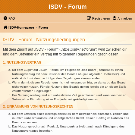
ISDV - Forum
FAQ
Registrieren
Anmelden
ISDV-Homepage
Foren
ISDV - Forum - Nutzungsbedingungen
Mit dem Zugriff auf „ISDV - Forum“ („https://isdv.net/forum“) wird zwischen dir
und dem Betreiber ein Vertrag mit folgenden Regelungen geschlossen:
1. NUTZUNGSVERTRAG
Mit dem Zugriff auf „ISDV - Forum“ (im Folgenden „das Board“) schließt du einen
Nutzungsvertrag mit dem Betreiber des Boards ab (im Folgenden „Betreiber“) und
erklärst dich mit den nachfolgenden Regelungen einverstanden.
Wenn du mit diesen Regelungen nicht einverstanden bist, so darfst du das Board
nicht weiter nutzen. Für die Nutzung des Boards gelten jeweils die an dieser Stelle
veröffentlichten Regelungen.
Der Nutzungsvertrag wird auf unbestimmte Zeit geschlossen und kann von beiden
Seiten ohne Einhaltung einer Frist jederzeit gekündigt werden.
2. EINRÄUMUNG VON NUTZUNGSRECHTEN
Mit dem Erstellen eines Beitrags erteilst du dem Betreiber ein einfaches, zeitlich und
räumlich unbeschränktes und unentgeltliches Recht, deinen Beitrag im Rahmen des
Boards zu nutzen.
Das Nutzungsrecht nach Punkt 2, Unterpunkt a bleibt auch nach Kündigung des
Nutzungsvertrages bestehen.