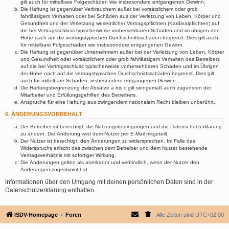
gilt auch für mittelbare Folgeschäden wie insbesondere entgangenen Gewinn.
Die Haftung ist gegenüber Verbrauchern außer bei vorsätzlichem oder grob
fahrlässigem Verhalten oder bei Schäden aus der Verletzung von Leben, Körper und
Gesundheit und der Verletzung wesentlicher Vertragspflichten (Kardinalpflichten) auf
die bei Vertragsschluss typischerweise vorhersehbaren Schäden und im übrigen der
Höhe nach auf die vertragstypischen Durchschnittsschäden begrenzt. Dies gilt auch
für mittelbare Folgeschäden wie insbesondere entgangenen Gewinn.
Die Haftung ist gegenüber Unternehmern außer bei der Verletzung von Leben, Körper
und Gesundheit oder vorsätzlichem oder grob fahrlässigem Verhalten des Betreibers
auf die bei Vertragsschluss typischerweise vorhersehbaren Schäden und im Übrigen
der Höhe nach auf die vertragstypischen Durchschnittsschäden begrenzt. Dies gilt
auch für mittelbare Schäden, insbesondere entgangenen Gewinn.
Die Haftungsbegrenzung der Absätze a bis c gilt sinngemäß auch zugunsten der
Mitarbeiter und Erfüllungsgehilfen des Betreibers.
Ansprüche für eine Haftung aus zwingendem nationalem Recht bleiben unberührt.
6. ÄNDERUNGSVORBEHALT
Der Betreiber ist berechtigt, die Nutzungsbedingungen und die Datenschutzerklärung
zu ändern. Die Änderung wird dem Nutzer per E-Mail mitgeteilt.
Der Nutzer ist berechtigt, den Änderungen zu widersprechen. Im Falle des
Widerspruchs erlischt das zwischen dem Betreiber und dem Nutzer bestehende
Vertragsverhältnis mit sofortiger Wirkung.
Die Änderungen gelten als anerkannt und verbindlich, wenn der Nutzer den
Änderungen zugestimmt hat.
Informationen über den Umgang mit deinen persönlichen Daten sind in der
Datenschutzerklärung enthalten.
ISDV-Homepage
Foren
Alle Zeiten sind
UTC+02:00