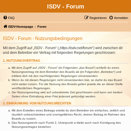
ISDV - Forum
FAQ
Registrieren
Anmelden
ISDV-Homepage
Foren
ISDV - Forum - Nutzungsbedingungen
Mit dem Zugriff auf „ISDV - Forum“ („https://isdv.net/forum“) wird zwischen dir
und dem Betreiber ein Vertrag mit folgenden Regelungen geschlossen:
1. NUTZUNGSVERTRAG
Mit dem Zugriff auf „ISDV - Forum“ (im Folgenden „das Board“) schließt du einen
Nutzungsvertrag mit dem Betreiber des Boards ab (im Folgenden „Betreiber“) und
erklärst dich mit den nachfolgenden Regelungen einverstanden.
Wenn du mit diesen Regelungen nicht einverstanden bist, so darfst du das Board
nicht weiter nutzen. Für die Nutzung des Boards gelten jeweils die an dieser Stelle
veröffentlichten Regelungen.
Der Nutzungsvertrag wird auf unbestimmte Zeit geschlossen und kann von beiden
Seiten ohne Einhaltung einer Frist jederzeit gekündigt werden.
2. EINRÄUMUNG VON NUTZUNGSRECHTEN
Mit dem Erstellen eines Beitrags erteilst du dem Betreiber ein einfaches, zeitlich und
räumlich unbeschränktes und unentgeltliches Recht, deinen Beitrag im Rahmen des
Boards zu nutzen.
Das Nutzungsrecht nach Punkt 2, Unterpunkt a bleibt auch nach Kündigung des
Nutzungsvertrages bestehen.