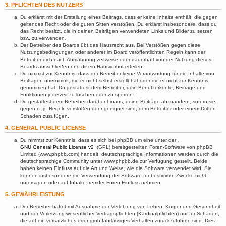
3. PFLICHTEN DES NUTZERS
Du erklärst mit der Erstellung eines Beitrags, dass er keine Inhalte enthält, die gegen
geltendes Recht oder die guten Sitten verstoßen. Du erklärst insbesondere, dass du
das Recht besitzt, die in deinen Beiträgen verwendeten Links und Bilder zu setzen
bzw. zu verwenden.
Der Betreiber des Boards übt das Hausrecht aus. Bei Verstößen gegen diese
Nutzungsbedingungen oder anderer im Board veröffentlichten Regeln kann der
Betreiber dich nach Abmahnung zeitweise oder dauerhaft von der Nutzung dieses
Boards ausschließen und dir ein Hausverbot erteilen.
Du nimmst zur Kenntnis, dass der Betreiber keine Verantwortung für die Inhalte von
Beiträgen übernimmt, die er nicht selbst erstellt hat oder die er nicht zur Kenntnis
genommen hat. Du gestattest dem Betreiber, dein Benutzerkonto, Beiträge und
Funktionen jederzeit zu löschen oder zu sperren.
Du gestattest dem Betreiber darüber hinaus, deine Beiträge abzuändern, sofern sie
gegen o. g. Regeln verstoßen oder geeignet sind, dem Betreiber oder einem Dritten
Schaden zuzufügen.
4. GENERAL PUBLIC LICENSE
Du nimmst zur Kenntnis, dass es sich bei phpBB um eine unter der „
GNU General Public License v2
“ (GPL) bereitgestellten Foren-Software von phpBB
Limited (www.phpbb.com) handelt; deutschsprachige Informationen werden durch die
deutschsprachige Community unter www.phpbb.de zur Verfügung gestellt. Beide
haben keinen Einfluss auf die Art und Weise, wie die Software verwendet wird. Sie
können insbesondere die Verwendung der Software für bestimmte Zwecke nicht
untersagen oder auf Inhalte fremder Foren Einfluss nehmen.
5. GEWÄHRLEISTUNG
Der Betreiber haftet mit Ausnahme der Verletzung von Leben, Körper und Gesundheit
und der Verletzung wesentlicher Vertragspflichten (Kardinalpflichten) nur für Schäden,
die auf ein vorsätzliches oder grob fahrlässiges Verhalten zurückzuführen sind. Dies