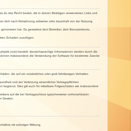
dass du das Recht besitzt, die in deinen Beiträgen verwendeten Links und
iber dich nach Abmahnung zeitweise oder dauerhaft von der Nutzung
tnis genommen hat. Du gestattest dem Betreiber, dein Benutzerkonto,
ritten Schaden zuzufügen.
w.phpbb.com) handelt; deutschsprachige Informationen werden durch die
e können insbesondere die Verwendung der Software für bestimmte Zwecke
häden, die auf ein vorsätzliches oder grob fahrlässiges Verhalten
undheit und der Verletzung wesentlicher Vertragspflichten
n begrenzt. Dies gilt auch für mittelbare Folgeschäden wie insbesondere
eibers auf die bei Vertragsschluss typischerweise vorhersehbaren
en Gewinn.
ältnis mit sofortiger Wirkung.