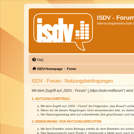
ISDV - Foru
Interessengemeinschaft de
FAQ
ISDV-Homepage
Foren
ISDV - Forum - Nutzungsbedingungen
Mit dem Zugriff auf „ISDV - Forum“ („https://isdv.net/forum“) 
1. NUTZUNGSVERTRAG
Mit dem Zugriff auf „ISDV - Forum“ (im Folgenden „das Board“) sch
Wenn du mit diesen Regelungen nicht einverstanden bist, so darfst 
Der Nutzungsvertrag wird auf unbestimmte Zeit geschlossen und kan
2. EINRÄUMUNG VON NUTZUNGSRECHTEN
Mit dem Erstellen eines Beitrags erteilst du dem Betreiber ein ein
Das Nutzungsrecht nach Punkt 2, Unterpunkt a bleibt auch nach 