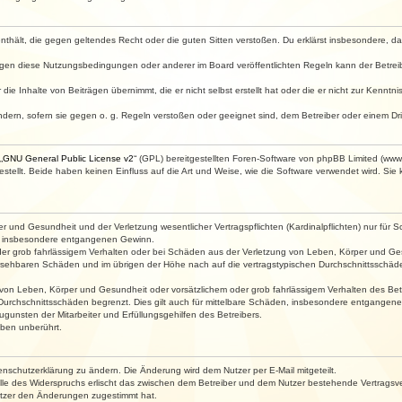
e enthält, die gegen geltendes Recht oder die guten Sitten verstoßen. Du erklärst insbesondere, 
egen diese Nutzungsbedingungen oder anderer im Board veröffentlichten Regeln kann der Betre
die Inhalte von Beiträgen übernimmt, die er nicht selbst erstellt hat oder die er nicht zur Kenn
ndern, sofern sie gegen o. g. Regeln verstoßen oder geeignet sind, dem Betreiber oder einem D
„
GNU General Public License v2
“ (GPL) bereitgestellten Foren-Software von phpBB Limited (ww
ellt. Beide haben keinen Einfluss auf die Art und Weise, wie die Software verwendet wird. Si
 und Gesundheit und der Verletzung wesentlicher Vertragspflichten (Kardinalpflichten) nur für Sc
wie insbesondere entgangenen Gewinn.
der grob fahrlässigem Verhalten oder bei Schäden aus der Verletzung von Leben, Körper und Ges
rhersehbaren Schäden und im übrigen der Höhe nach auf die vertragstypischen Durchschnittsschäde
von Leben, Körper und Gesundheit oder vorsätzlichem oder grob fahrlässigem Verhalten des Betr
Durchschnittsschäden begrenzt. Dies gilt auch für mittelbare Schäden, insbesondere entgangen
gunsten der Mitarbeiter und Erfüllungsgehilfen des Betreibers.
ben unberührt.
enschutzerklärung zu ändern. Die Änderung wird dem Nutzer per E-Mail mitgeteilt.
lle des Widerspruchs erlischt das zwischen dem Betreiber und dem Nutzer bestehende Vertragsverh
utzer den Änderungen zugestimmt hat.