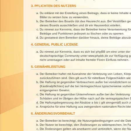
3. PFLICHTEN DES NUTZERS
Du erklärst mit der Erstellung eines Beitrags, dass er keine Inhalt
Bilder zu setzen bzw. zu verwenden.
Der Betreiber des Boards übt das Hausrecht aus. Bei Verstößen g
dieses Boards ausschließen und dir ein Hausverbot erteilen.
Du nimmst zur Kenntnis, dass der Betreiber keine Verantwortung für 
Beiträge und Funktionen jederzeit zu löschen oder zu sperren.
Du gestattest dem Betreiber darüber hinaus, deine Beiträge abzuä
4. GENERAL PUBLIC LICENSE
Du nimmst zur Kenntnis, dass es sich bei phpBB um eine unter der 
deutschsprachige Community unter www.phpbb.de zur Verfügung gest
nicht untersagen oder auf Inhalte fremder Foren Einfluss nehmen.
5. GEWÄHRLEISTUNG
Der Betreiber haftet mit Ausnahme der Verletzung von Leben, Körper
zurückzuführen sind. Dies gilt auch für mittelbare Folgeschäden 
Die Haftung ist gegenüber Verbrauchern außer bei vorsätzlichem o
(Kardinalpflichten) auf die bei Vertragsschluss typischerweise vo
entgangenen Gewinn.
Die Haftung ist gegenüber Unternehmern außer bei der Verletzung 
Schäden und im Übrigen der Höhe nach auf die vertragstypischen 
Die Haftungsbegrenzung der Absätze a bis c gilt sinngemäß auch zu
Ansprüche für eine Haftung aus zwingendem nationalem Recht blei
6. ÄNDERUNGSVORBEHALT
Der Betreiber ist berechtigt, die Nutzungsbedingungen und die Dat
Der Nutzer ist berechtigt, den Änderungen zu widersprechen. Im Fa
Die Änderungen gelten als anerkannt und verbindlich, wenn der N