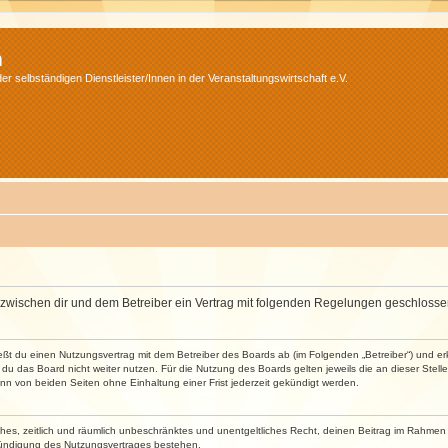
m
r selbständigen Dienstleister/Innen in der Veranstaltungswirtschaft e.V.
wird zwischen dir und dem Betreiber ein Vertrag mit folgenden Regelungen geschlosse
ließt du einen Nutzungsvertrag mit dem Betreiber des Boards ab (im Folgenden „Betreiber“) und 
du das Board nicht weiter nutzen. Für die Nutzung des Boards gelten jeweils die an dieser Stell
n von beiden Seiten ohne Einhaltung einer Frist jederzeit gekündigt werden.
faches, zeitlich und räumlich unbeschränktes und unentgeltliches Recht, deinen Beitrag im Rahme
Kündigung des Nutzungsvertrages bestehen.