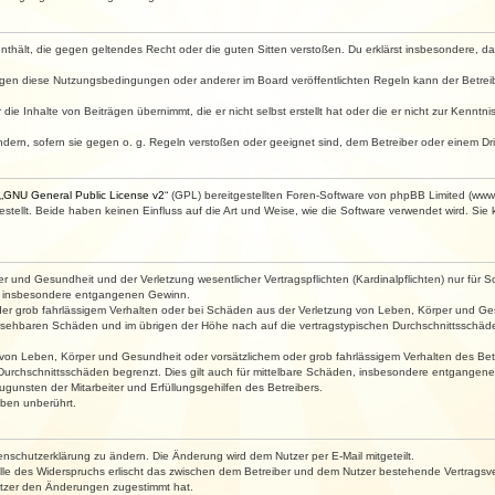
e enthält, die gegen geltendes Recht oder die guten Sitten verstoßen. Du erklärst insbesondere, 
egen diese Nutzungsbedingungen oder anderer im Board veröffentlichten Regeln kann der Betre
die Inhalte von Beiträgen übernimmt, die er nicht selbst erstellt hat oder die er nicht zur Kenn
ndern, sofern sie gegen o. g. Regeln verstoßen oder geeignet sind, dem Betreiber oder einem D
„
GNU General Public License v2
“ (GPL) bereitgestellten Foren-Software von phpBB Limited (ww
ellt. Beide haben keinen Einfluss auf die Art und Weise, wie die Software verwendet wird. Si
 und Gesundheit und der Verletzung wesentlicher Vertragspflichten (Kardinalpflichten) nur für Sc
wie insbesondere entgangenen Gewinn.
der grob fahrlässigem Verhalten oder bei Schäden aus der Verletzung von Leben, Körper und Ges
rhersehbaren Schäden und im übrigen der Höhe nach auf die vertragstypischen Durchschnittsschäde
von Leben, Körper und Gesundheit oder vorsätzlichem oder grob fahrlässigem Verhalten des Betr
Durchschnittsschäden begrenzt. Dies gilt auch für mittelbare Schäden, insbesondere entgangen
gunsten der Mitarbeiter und Erfüllungsgehilfen des Betreibers.
ben unberührt.
enschutzerklärung zu ändern. Die Änderung wird dem Nutzer per E-Mail mitgeteilt.
lle des Widerspruchs erlischt das zwischen dem Betreiber und dem Nutzer bestehende Vertragsverh
utzer den Änderungen zugestimmt hat.