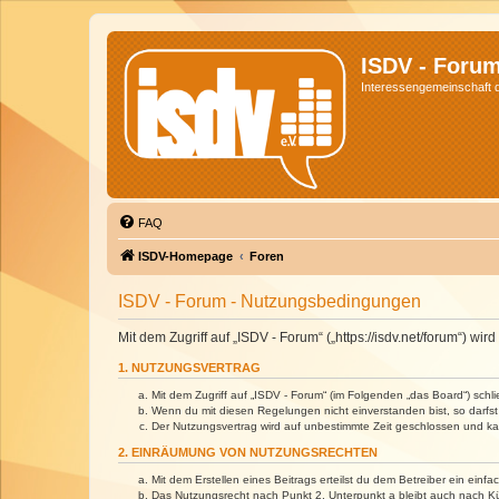
ISDV - Foru
Interessengemeinschaft de
FAQ
ISDV-Homepage
Foren
ISDV - Forum - Nutzungsbedingungen
Mit dem Zugriff auf „ISDV - Forum“ („https://isdv.net/forum“) 
1. NUTZUNGSVERTRAG
Mit dem Zugriff auf „ISDV - Forum“ (im Folgenden „das Board“) sch
Wenn du mit diesen Regelungen nicht einverstanden bist, so darfst 
Der Nutzungsvertrag wird auf unbestimmte Zeit geschlossen und kan
2. EINRÄUMUNG VON NUTZUNGSRECHTEN
Mit dem Erstellen eines Beitrags erteilst du dem Betreiber ein ein
Das Nutzungsrecht nach Punkt 2, Unterpunkt a bleibt auch nach 