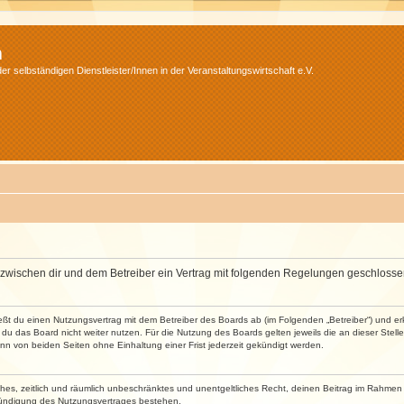
m
r selbständigen Dienstleister/Innen in der Veranstaltungswirtschaft e.V.
wird zwischen dir und dem Betreiber ein Vertrag mit folgenden Regelungen geschlosse
ließt du einen Nutzungsvertrag mit dem Betreiber des Boards ab (im Folgenden „Betreiber“) und 
du das Board nicht weiter nutzen. Für die Nutzung des Boards gelten jeweils die an dieser Stell
n von beiden Seiten ohne Einhaltung einer Frist jederzeit gekündigt werden.
faches, zeitlich und räumlich unbeschränktes und unentgeltliches Recht, deinen Beitrag im Rahme
Kündigung des Nutzungsvertrages bestehen.