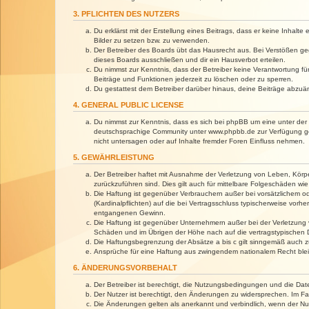
3. PFLICHTEN DES NUTZERS
Du erklärst mit der Erstellung eines Beitrags, dass er keine Inhalt
Bilder zu setzen bzw. zu verwenden.
Der Betreiber des Boards übt das Hausrecht aus. Bei Verstößen g
dieses Boards ausschließen und dir ein Hausverbot erteilen.
Du nimmst zur Kenntnis, dass der Betreiber keine Verantwortung für 
Beiträge und Funktionen jederzeit zu löschen oder zu sperren.
Du gestattest dem Betreiber darüber hinaus, deine Beiträge abzuä
4. GENERAL PUBLIC LICENSE
Du nimmst zur Kenntnis, dass es sich bei phpBB um eine unter der 
deutschsprachige Community unter www.phpbb.de zur Verfügung gest
nicht untersagen oder auf Inhalte fremder Foren Einfluss nehmen.
5. GEWÄHRLEISTUNG
Der Betreiber haftet mit Ausnahme der Verletzung von Leben, Körper
zurückzuführen sind. Dies gilt auch für mittelbare Folgeschäden 
Die Haftung ist gegenüber Verbrauchern außer bei vorsätzlichem o
(Kardinalpflichten) auf die bei Vertragsschluss typischerweise vo
entgangenen Gewinn.
Die Haftung ist gegenüber Unternehmern außer bei der Verletzung 
Schäden und im Übrigen der Höhe nach auf die vertragstypischen 
Die Haftungsbegrenzung der Absätze a bis c gilt sinngemäß auch zu
Ansprüche für eine Haftung aus zwingendem nationalem Recht blei
6. ÄNDERUNGSVORBEHALT
Der Betreiber ist berechtigt, die Nutzungsbedingungen und die Dat
Der Nutzer ist berechtigt, den Änderungen zu widersprechen. Im Fa
Die Änderungen gelten als anerkannt und verbindlich, wenn der N