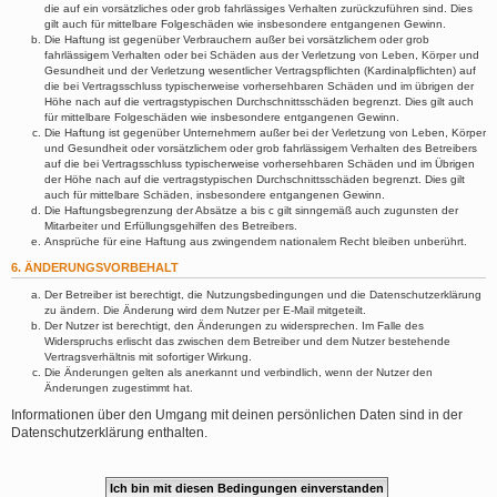
die auf ein vorsätzliches oder grob fahrlässiges Verhalten zurückzuführen sind. Dies
gilt auch für mittelbare Folgeschäden wie insbesondere entgangenen Gewinn.
Die Haftung ist gegenüber Verbrauchern außer bei vorsätzlichem oder grob
fahrlässigem Verhalten oder bei Schäden aus der Verletzung von Leben, Körper und
Gesundheit und der Verletzung wesentlicher Vertragspflichten (Kardinalpflichten) auf
die bei Vertragsschluss typischerweise vorhersehbaren Schäden und im übrigen der
Höhe nach auf die vertragstypischen Durchschnittsschäden begrenzt. Dies gilt auch
für mittelbare Folgeschäden wie insbesondere entgangenen Gewinn.
Die Haftung ist gegenüber Unternehmern außer bei der Verletzung von Leben, Körper
und Gesundheit oder vorsätzlichem oder grob fahrlässigem Verhalten des Betreibers
auf die bei Vertragsschluss typischerweise vorhersehbaren Schäden und im Übrigen
der Höhe nach auf die vertragstypischen Durchschnittsschäden begrenzt. Dies gilt
auch für mittelbare Schäden, insbesondere entgangenen Gewinn.
Die Haftungsbegrenzung der Absätze a bis c gilt sinngemäß auch zugunsten der
Mitarbeiter und Erfüllungsgehilfen des Betreibers.
Ansprüche für eine Haftung aus zwingendem nationalem Recht bleiben unberührt.
6. ÄNDERUNGSVORBEHALT
Der Betreiber ist berechtigt, die Nutzungsbedingungen und die Datenschutzerklärung
zu ändern. Die Änderung wird dem Nutzer per E-Mail mitgeteilt.
Der Nutzer ist berechtigt, den Änderungen zu widersprechen. Im Falle des
Widerspruchs erlischt das zwischen dem Betreiber und dem Nutzer bestehende
Vertragsverhältnis mit sofortiger Wirkung.
Die Änderungen gelten als anerkannt und verbindlich, wenn der Nutzer den
Änderungen zugestimmt hat.
Informationen über den Umgang mit deinen persönlichen Daten sind in der
Datenschutzerklärung enthalten.