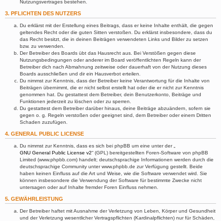
Nutzungsvertrages bestehen.
3. PFLICHTEN DES NUTZERS
Du erklärst mit der Erstellung eines Beitrags, dass er keine Inhalte enthält, die gegen
geltendes Recht oder die guten Sitten verstoßen. Du erklärst insbesondere, dass du
das Recht besitzt, die in deinen Beiträgen verwendeten Links und Bilder zu setzen
bzw. zu verwenden.
Der Betreiber des Boards übt das Hausrecht aus. Bei Verstößen gegen diese
Nutzungsbedingungen oder anderer im Board veröffentlichten Regeln kann der
Betreiber dich nach Abmahnung zeitweise oder dauerhaft von der Nutzung dieses
Boards ausschließen und dir ein Hausverbot erteilen.
Du nimmst zur Kenntnis, dass der Betreiber keine Verantwortung für die Inhalte von
Beiträgen übernimmt, die er nicht selbst erstellt hat oder die er nicht zur Kenntnis
genommen hat. Du gestattest dem Betreiber, dein Benutzerkonto, Beiträge und
Funktionen jederzeit zu löschen oder zu sperren.
Du gestattest dem Betreiber darüber hinaus, deine Beiträge abzuändern, sofern sie
gegen o. g. Regeln verstoßen oder geeignet sind, dem Betreiber oder einem Dritten
Schaden zuzufügen.
4. GENERAL PUBLIC LICENSE
Du nimmst zur Kenntnis, dass es sich bei phpBB um eine unter der „
GNU General Public License v2
“ (GPL) bereitgestellten Foren-Software von phpBB
Limited (www.phpbb.com) handelt; deutschsprachige Informationen werden durch die
deutschsprachige Community unter www.phpbb.de zur Verfügung gestellt. Beide
haben keinen Einfluss auf die Art und Weise, wie die Software verwendet wird. Sie
können insbesondere die Verwendung der Software für bestimmte Zwecke nicht
untersagen oder auf Inhalte fremder Foren Einfluss nehmen.
5. GEWÄHRLEISTUNG
Der Betreiber haftet mit Ausnahme der Verletzung von Leben, Körper und Gesundheit
und der Verletzung wesentlicher Vertragspflichten (Kardinalpflichten) nur für Schäden,