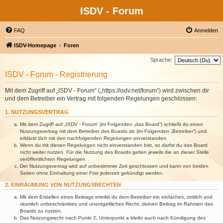
ISDV - Forum
FAQ
Anmelden
ISDV-Homepage
Foren
Sprache:
ISDV - Forum - Registrierung
Mit dem Zugriff auf „ISDV - Forum“ („https://isdv.net/forum“) wird zwischen dir
und dem Betreiber ein Vertrag mit folgenden Regelungen geschlossen:
1. NUTZUNGSVERTRAG
Mit dem Zugriff auf „ISDV - Forum“ (im Folgenden „das Board“) schließt du einen
Nutzungsvertrag mit dem Betreiber des Boards ab (im Folgenden „Betreiber“) und
erklärst dich mit den nachfolgenden Regelungen einverstanden.
Wenn du mit diesen Regelungen nicht einverstanden bist, so darfst du das Board
nicht weiter nutzen. Für die Nutzung des Boards gelten jeweils die an dieser Stelle
veröffentlichten Regelungen.
Der Nutzungsvertrag wird auf unbestimmte Zeit geschlossen und kann von beiden
Seiten ohne Einhaltung einer Frist jederzeit gekündigt werden.
2. EINRÄUMUNG VON NUTZUNGSRECHTEN
Mit dem Erstellen eines Beitrags erteilst du dem Betreiber ein einfaches, zeitlich und
räumlich unbeschränktes und unentgeltliches Recht, deinen Beitrag im Rahmen des
Boards zu nutzen.
Das Nutzungsrecht nach Punkt 2, Unterpunkt a bleibt auch nach Kündigung des