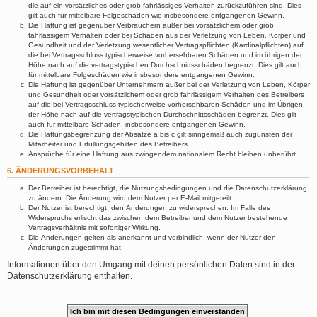
die auf ein vorsätzliches oder grob fahrlässiges Verhalten zurückzuführen sind. Dies
gilt auch für mittelbare Folgeschäden wie insbesondere entgangenen Gewinn.
Die Haftung ist gegenüber Verbrauchern außer bei vorsätzlichem oder grob
fahrlässigem Verhalten oder bei Schäden aus der Verletzung von Leben, Körper und
Gesundheit und der Verletzung wesentlicher Vertragspflichten (Kardinalpflichten) auf
die bei Vertragsschluss typischerweise vorhersehbaren Schäden und im übrigen der
Höhe nach auf die vertragstypischen Durchschnittsschäden begrenzt. Dies gilt auch
für mittelbare Folgeschäden wie insbesondere entgangenen Gewinn.
Die Haftung ist gegenüber Unternehmern außer bei der Verletzung von Leben, Körper
und Gesundheit oder vorsätzlichem oder grob fahrlässigem Verhalten des Betreibers
auf die bei Vertragsschluss typischerweise vorhersehbaren Schäden und im Übrigen
der Höhe nach auf die vertragstypischen Durchschnittsschäden begrenzt. Dies gilt
auch für mittelbare Schäden, insbesondere entgangenen Gewinn.
Die Haftungsbegrenzung der Absätze a bis c gilt sinngemäß auch zugunsten der
Mitarbeiter und Erfüllungsgehilfen des Betreibers.
Ansprüche für eine Haftung aus zwingendem nationalem Recht bleiben unberührt.
6. ÄNDERUNGSVORBEHALT
Der Betreiber ist berechtigt, die Nutzungsbedingungen und die Datenschutzerklärung
zu ändern. Die Änderung wird dem Nutzer per E-Mail mitgeteilt.
Der Nutzer ist berechtigt, den Änderungen zu widersprechen. Im Falle des
Widerspruchs erlischt das zwischen dem Betreiber und dem Nutzer bestehende
Vertragsverhältnis mit sofortiger Wirkung.
Die Änderungen gelten als anerkannt und verbindlich, wenn der Nutzer den
Änderungen zugestimmt hat.
Informationen über den Umgang mit deinen persönlichen Daten sind in der
Datenschutzerklärung enthalten.