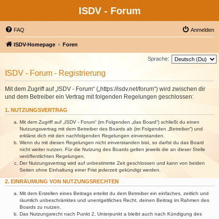
ISDV - Forum
FAQ
Anmelden
ISDV-Homepage
Foren
Sprache:
ISDV - Forum - Registrierung
Mit dem Zugriff auf „ISDV - Forum“ („https://isdv.net/forum“) wird zwischen dir
und dem Betreiber ein Vertrag mit folgenden Regelungen geschlossen:
1. NUTZUNGSVERTRAG
Mit dem Zugriff auf „ISDV - Forum“ (im Folgenden „das Board“) schließt du einen
Nutzungsvertrag mit dem Betreiber des Boards ab (im Folgenden „Betreiber“) und
erklärst dich mit den nachfolgenden Regelungen einverstanden.
Wenn du mit diesen Regelungen nicht einverstanden bist, so darfst du das Board
nicht weiter nutzen. Für die Nutzung des Boards gelten jeweils die an dieser Stelle
veröffentlichten Regelungen.
Der Nutzungsvertrag wird auf unbestimmte Zeit geschlossen und kann von beiden
Seiten ohne Einhaltung einer Frist jederzeit gekündigt werden.
2. EINRÄUMUNG VON NUTZUNGSRECHTEN
Mit dem Erstellen eines Beitrags erteilst du dem Betreiber ein einfaches, zeitlich und
räumlich unbeschränktes und unentgeltliches Recht, deinen Beitrag im Rahmen des
Boards zu nutzen.
Das Nutzungsrecht nach Punkt 2, Unterpunkt a bleibt auch nach Kündigung des