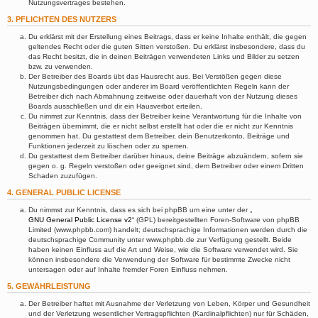
Nutzungsvertrages bestehen.
3. PFLICHTEN DES NUTZERS
Du erklärst mit der Erstellung eines Beitrags, dass er keine Inhalte enthält, die gegen
geltendes Recht oder die guten Sitten verstoßen. Du erklärst insbesondere, dass du
das Recht besitzt, die in deinen Beiträgen verwendeten Links und Bilder zu setzen
bzw. zu verwenden.
Der Betreiber des Boards übt das Hausrecht aus. Bei Verstößen gegen diese
Nutzungsbedingungen oder anderer im Board veröffentlichten Regeln kann der
Betreiber dich nach Abmahnung zeitweise oder dauerhaft von der Nutzung dieses
Boards ausschließen und dir ein Hausverbot erteilen.
Du nimmst zur Kenntnis, dass der Betreiber keine Verantwortung für die Inhalte von
Beiträgen übernimmt, die er nicht selbst erstellt hat oder die er nicht zur Kenntnis
genommen hat. Du gestattest dem Betreiber, dein Benutzerkonto, Beiträge und
Funktionen jederzeit zu löschen oder zu sperren.
Du gestattest dem Betreiber darüber hinaus, deine Beiträge abzuändern, sofern sie
gegen o. g. Regeln verstoßen oder geeignet sind, dem Betreiber oder einem Dritten
Schaden zuzufügen.
4. GENERAL PUBLIC LICENSE
Du nimmst zur Kenntnis, dass es sich bei phpBB um eine unter der „
GNU General Public License v2
“ (GPL) bereitgestellten Foren-Software von phpBB
Limited (www.phpbb.com) handelt; deutschsprachige Informationen werden durch die
deutschsprachige Community unter www.phpbb.de zur Verfügung gestellt. Beide
haben keinen Einfluss auf die Art und Weise, wie die Software verwendet wird. Sie
können insbesondere die Verwendung der Software für bestimmte Zwecke nicht
untersagen oder auf Inhalte fremder Foren Einfluss nehmen.
5. GEWÄHRLEISTUNG
Der Betreiber haftet mit Ausnahme der Verletzung von Leben, Körper und Gesundheit
und der Verletzung wesentlicher Vertragspflichten (Kardinalpflichten) nur für Schäden,