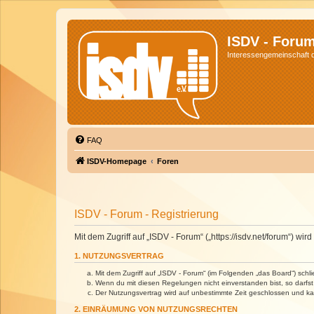
ISDV - Foru
Interessengemeinschaft de
FAQ
ISDV-Homepage
Foren
ISDV - Forum - Registrierung
Mit dem Zugriff auf „ISDV - Forum“ („https://isdv.net/forum“) 
1. NUTZUNGSVERTRAG
Mit dem Zugriff auf „ISDV - Forum“ (im Folgenden „das Board“) sch
Wenn du mit diesen Regelungen nicht einverstanden bist, so darfst 
Der Nutzungsvertrag wird auf unbestimmte Zeit geschlossen und kan
2. EINRÄUMUNG VON NUTZUNGSRECHTEN