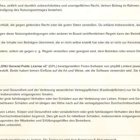
faches, zeitlich und räumlich unbeschränktes und unentgeltliches Recht, deinen Beitrag im Rahme
Kündigung des Nutzungsvertrages bestehen.
e enthält, die gegen geltendes Recht oder die guten Sitten verstoßen. Du erklärst insbesondere, 
egen diese Nutzungsbedingungen oder anderer im Board veröffentlichten Regeln kann der Betre
die Inhalte von Beiträgen übernimmt, die er nicht selbst erstellt hat oder die er nicht zur Kenn
ndern, sofern sie gegen o. g. Regeln verstoßen oder geeignet sind, dem Betreiber oder einem D
„
GNU General Public License v2
“ (GPL) bereitgestellten Foren-Software von phpBB Limited (ww
ellt. Beide haben keinen Einfluss auf die Art und Weise, wie die Software verwendet wird. Si
 und Gesundheit und der Verletzung wesentlicher Vertragspflichten (Kardinalpflichten) nur für Sc
wie insbesondere entgangenen Gewinn.
der grob fahrlässigem Verhalten oder bei Schäden aus der Verletzung von Leben, Körper und Ges
rhersehbaren Schäden und im übrigen der Höhe nach auf die vertragstypischen Durchschnittsschäde
von Leben, Körper und Gesundheit oder vorsätzlichem oder grob fahrlässigem Verhalten des Betr
Durchschnittsschäden begrenzt. Dies gilt auch für mittelbare Schäden, insbesondere entgangen
gunsten der Mitarbeiter und Erfüllungsgehilfen des Betreibers.
ben unberührt.
enschutzerklärung zu ändern. Die Änderung wird dem Nutzer per E-Mail mitgeteilt.