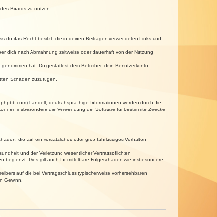
n des Boards zu nutzen.
dass du das Recht besitzt, die in deinen Beiträgen verwendeten Links und
iber dich nach Abmahnung zeitweise oder dauerhaft von der Nutzung
tnis genommen hat. Du gestattest dem Betreiber, dein Benutzerkonto,
ritten Schaden zuzufügen.
w.phpbb.com) handelt; deutschsprachige Informationen werden durch die
e können insbesondere die Verwendung der Software für bestimmte Zwecke
häden, die auf ein vorsätzliches oder grob fahrlässiges Verhalten
undheit und der Verletzung wesentlicher Vertragspflichten
n begrenzt. Dies gilt auch für mittelbare Folgeschäden wie insbesondere
eibers auf die bei Vertragsschluss typischerweise vorhersehbaren
en Gewinn.