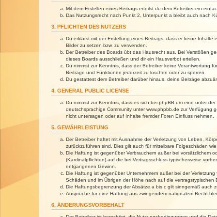
Mit dem Erstellen eines Beitrags erteilst du dem Betreiber ein ein
Das Nutzungsrecht nach Punkt 2, Unterpunkt a bleibt auch nach 
3. PFLICHTEN DES NUTZERS
Du erklärst mit der Erstellung eines Beitrags, dass er keine Inhalt
Bilder zu setzen bzw. zu verwenden.
Der Betreiber des Boards übt das Hausrecht aus. Bei Verstößen g
dieses Boards ausschließen und dir ein Hausverbot erteilen.
Du nimmst zur Kenntnis, dass der Betreiber keine Verantwortung für 
Beiträge und Funktionen jederzeit zu löschen oder zu sperren.
Du gestattest dem Betreiber darüber hinaus, deine Beiträge abzuä
4. GENERAL PUBLIC LICENSE
Du nimmst zur Kenntnis, dass es sich bei phpBB um eine unter der 
deutschsprachige Community unter www.phpbb.de zur Verfügung gest
nicht untersagen oder auf Inhalte fremder Foren Einfluss nehmen.
5. GEWÄHRLEISTUNG
Der Betreiber haftet mit Ausnahme der Verletzung von Leben, Körper
zurückzuführen sind. Dies gilt auch für mittelbare Folgeschäden 
Die Haftung ist gegenüber Verbrauchern außer bei vorsätzlichem o
(Kardinalpflichten) auf die bei Vertragsschluss typischerweise vo
entgangenen Gewinn.
Die Haftung ist gegenüber Unternehmern außer bei der Verletzung 
Schäden und im Übrigen der Höhe nach auf die vertragstypischen 
Die Haftungsbegrenzung der Absätze a bis c gilt sinngemäß auch zu
Ansprüche für eine Haftung aus zwingendem nationalem Recht blei
6. ÄNDERUNGSVORBEHALT
Der Betreiber ist berechtigt, die Nutzungsbedingungen und die Dat