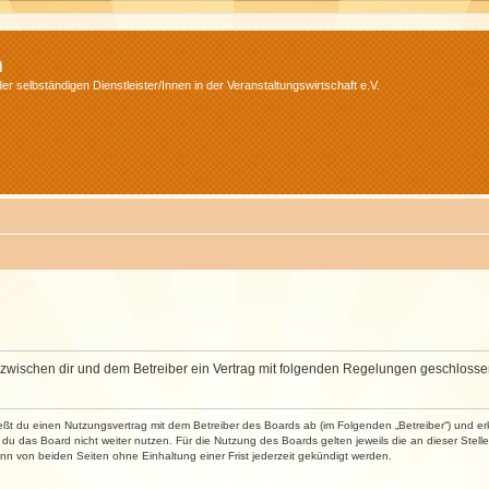
m
r selbständigen Dienstleister/Innen in der Veranstaltungswirtschaft e.V.
wird zwischen dir und dem Betreiber ein Vertrag mit folgenden Regelungen geschlosse
ließt du einen Nutzungsvertrag mit dem Betreiber des Boards ab (im Folgenden „Betreiber“) und 
du das Board nicht weiter nutzen. Für die Nutzung des Boards gelten jeweils die an dieser Stell
n von beiden Seiten ohne Einhaltung einer Frist jederzeit gekündigt werden.