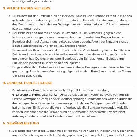
Nutzungsvertrages bestehen.
3. PFLICHTEN DES NUTZERS
Du erklärst mit der Erstellung eines Beitrags, dass er keine Inhalte enthält, die gegen
geltendes Recht oder die guten Sitten verstoßen. Du erklärst insbesondere, dass du
das Recht besitzt, die in deinen Beiträgen verwendeten Links und Bilder zu setzen
bzw. zu verwenden.
Der Betreiber des Boards übt das Hausrecht aus. Bei Verstößen gegen diese
Nutzungsbedingungen oder anderer im Board veröffentlichten Regeln kann der
Betreiber dich nach Abmahnung zeitweise oder dauerhaft von der Nutzung dieses
Boards ausschließen und dir ein Hausverbot erteilen.
Du nimmst zur Kenntnis, dass der Betreiber keine Verantwortung für die Inhalte von
Beiträgen übernimmt, die er nicht selbst erstellt hat oder die er nicht zur Kenntnis
genommen hat. Du gestattest dem Betreiber, dein Benutzerkonto, Beiträge und
Funktionen jederzeit zu löschen oder zu sperren.
Du gestattest dem Betreiber darüber hinaus, deine Beiträge abzuändern, sofern sie
gegen o. g. Regeln verstoßen oder geeignet sind, dem Betreiber oder einem Dritten
Schaden zuzufügen.
4. GENERAL PUBLIC LICENSE
Du nimmst zur Kenntnis, dass es sich bei phpBB um eine unter der „
GNU General Public License v2
“ (GPL) bereitgestellten Foren-Software von phpBB
Limited (www.phpbb.com) handelt; deutschsprachige Informationen werden durch die
deutschsprachige Community unter www.phpbb.de zur Verfügung gestellt. Beide
haben keinen Einfluss auf die Art und Weise, wie die Software verwendet wird. Sie
können insbesondere die Verwendung der Software für bestimmte Zwecke nicht
untersagen oder auf Inhalte fremder Foren Einfluss nehmen.
5. GEWÄHRLEISTUNG
Der Betreiber haftet mit Ausnahme der Verletzung von Leben, Körper und Gesundheit
und der Verletzung wesentlicher Vertragspflichten (Kardinalpflichten) nur für Schäden,