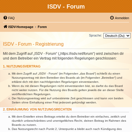
ISDV - Forum
FAQ
Anmelden
ISDV-Homepage
Foren
Sprache:
ISDV - Forum - Registrierung
Mit dem Zugriff auf „ISDV - Forum“ („https://isdv.net/forum“) wird zwischen dir
und dem Betreiber ein Vertrag mit folgenden Regelungen geschlossen:
1. NUTZUNGSVERTRAG
Mit dem Zugriff auf „ISDV - Forum“ (im Folgenden „das Board“) schließt du einen
Nutzungsvertrag mit dem Betreiber des Boards ab (im Folgenden „Betreiber“) und
erklärst dich mit den nachfolgenden Regelungen einverstanden.
Wenn du mit diesen Regelungen nicht einverstanden bist, so darfst du das Board
nicht weiter nutzen. Für die Nutzung des Boards gelten jeweils die an dieser Stelle
veröffentlichten Regelungen.
Der Nutzungsvertrag wird auf unbestimmte Zeit geschlossen und kann von beiden
Seiten ohne Einhaltung einer Frist jederzeit gekündigt werden.
2. EINRÄUMUNG VON NUTZUNGSRECHTEN
Mit dem Erstellen eines Beitrags erteilst du dem Betreiber ein einfaches, zeitlich und
räumlich unbeschränktes und unentgeltliches Recht, deinen Beitrag im Rahmen des
Boards zu nutzen.
Das Nutzungsrecht nach Punkt 2, Unterpunkt a bleibt auch nach Kündigung des