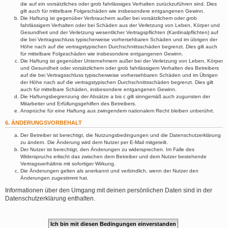
die auf ein vorsätzliches oder grob fahrlässiges Verhalten zurückzuführen sind. Dies
gilt auch für mittelbare Folgeschäden wie insbesondere entgangenen Gewinn.
Die Haftung ist gegenüber Verbrauchern außer bei vorsätzlichem oder grob
fahrlässigem Verhalten oder bei Schäden aus der Verletzung von Leben, Körper und
Gesundheit und der Verletzung wesentlicher Vertragspflichten (Kardinalpflichten) auf
die bei Vertragsschluss typischerweise vorhersehbaren Schäden und im übrigen der
Höhe nach auf die vertragstypischen Durchschnittsschäden begrenzt. Dies gilt auch
für mittelbare Folgeschäden wie insbesondere entgangenen Gewinn.
Die Haftung ist gegenüber Unternehmern außer bei der Verletzung von Leben, Körper
und Gesundheit oder vorsätzlichem oder grob fahrlässigem Verhalten des Betreibers
auf die bei Vertragsschluss typischerweise vorhersehbaren Schäden und im Übrigen
der Höhe nach auf die vertragstypischen Durchschnittsschäden begrenzt. Dies gilt
auch für mittelbare Schäden, insbesondere entgangenen Gewinn.
Die Haftungsbegrenzung der Absätze a bis c gilt sinngemäß auch zugunsten der
Mitarbeiter und Erfüllungsgehilfen des Betreibers.
Ansprüche für eine Haftung aus zwingendem nationalem Recht bleiben unberührt.
6. ÄNDERUNGSVORBEHALT
Der Betreiber ist berechtigt, die Nutzungsbedingungen und die Datenschutzerklärung
zu ändern. Die Änderung wird dem Nutzer per E-Mail mitgeteilt.
Der Nutzer ist berechtigt, den Änderungen zu widersprechen. Im Falle des
Widerspruchs erlischt das zwischen dem Betreiber und dem Nutzer bestehende
Vertragsverhältnis mit sofortiger Wirkung.
Die Änderungen gelten als anerkannt und verbindlich, wenn der Nutzer den
Änderungen zugestimmt hat.
Informationen über den Umgang mit deinen persönlichen Daten sind in der
Datenschutzerklärung enthalten.