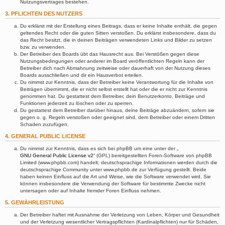
Nutzungsvertrages bestehen.
3. PFLICHTEN DES NUTZERS
Du erklärst mit der Erstellung eines Beitrags, dass er keine Inhalte enthält, die gegen
geltendes Recht oder die guten Sitten verstoßen. Du erklärst insbesondere, dass du
das Recht besitzt, die in deinen Beiträgen verwendeten Links und Bilder zu setzen
bzw. zu verwenden.
Der Betreiber des Boards übt das Hausrecht aus. Bei Verstößen gegen diese
Nutzungsbedingungen oder anderer im Board veröffentlichten Regeln kann der
Betreiber dich nach Abmahnung zeitweise oder dauerhaft von der Nutzung dieses
Boards ausschließen und dir ein Hausverbot erteilen.
Du nimmst zur Kenntnis, dass der Betreiber keine Verantwortung für die Inhalte von
Beiträgen übernimmt, die er nicht selbst erstellt hat oder die er nicht zur Kenntnis
genommen hat. Du gestattest dem Betreiber, dein Benutzerkonto, Beiträge und
Funktionen jederzeit zu löschen oder zu sperren.
Du gestattest dem Betreiber darüber hinaus, deine Beiträge abzuändern, sofern sie
gegen o. g. Regeln verstoßen oder geeignet sind, dem Betreiber oder einem Dritten
Schaden zuzufügen.
4. GENERAL PUBLIC LICENSE
Du nimmst zur Kenntnis, dass es sich bei phpBB um eine unter der „
GNU General Public License v2
“ (GPL) bereitgestellten Foren-Software von phpBB
Limited (www.phpbb.com) handelt; deutschsprachige Informationen werden durch die
deutschsprachige Community unter www.phpbb.de zur Verfügung gestellt. Beide
haben keinen Einfluss auf die Art und Weise, wie die Software verwendet wird. Sie
können insbesondere die Verwendung der Software für bestimmte Zwecke nicht
untersagen oder auf Inhalte fremder Foren Einfluss nehmen.
5. GEWÄHRLEISTUNG
Der Betreiber haftet mit Ausnahme der Verletzung von Leben, Körper und Gesundheit
und der Verletzung wesentlicher Vertragspflichten (Kardinalpflichten) nur für Schäden,