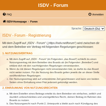
ISDV - Forum
FAQ
Anmelden
ISDV-Homepage
Foren
Sprache:
ISDV - Forum - Registrierung
Mit dem Zugriff auf „ISDV - Forum“ („https://isdv.net/forum“) wird zwischen dir
und dem Betreiber ein Vertrag mit folgenden Regelungen geschlossen:
1. NUTZUNGSVERTRAG
Mit dem Zugriff auf „ISDV - Forum“ (im Folgenden „das Board“) schließt du einen
Nutzungsvertrag mit dem Betreiber des Boards ab (im Folgenden „Betreiber“) und
erklärst dich mit den nachfolgenden Regelungen einverstanden.
Wenn du mit diesen Regelungen nicht einverstanden bist, so darfst du das Board
nicht weiter nutzen. Für die Nutzung des Boards gelten jeweils die an dieser Stelle
veröffentlichten Regelungen.
Der Nutzungsvertrag wird auf unbestimmte Zeit geschlossen und kann von beiden
Seiten ohne Einhaltung einer Frist jederzeit gekündigt werden.
2. EINRÄUMUNG VON NUTZUNGSRECHTEN
Mit dem Erstellen eines Beitrags erteilst du dem Betreiber ein einfaches, zeitlich und
räumlich unbeschränktes und unentgeltliches Recht, deinen Beitrag im Rahmen des
Boards zu nutzen.
Das Nutzungsrecht nach Punkt 2, Unterpunkt a bleibt auch nach Kündigung des