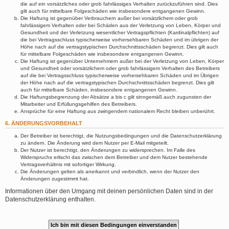
die auf ein vorsätzliches oder grob fahrlässiges Verhalten zurückzuführen sind. Dies
gilt auch für mittelbare Folgeschäden wie insbesondere entgangenen Gewinn.
Die Haftung ist gegenüber Verbrauchern außer bei vorsätzlichem oder grob
fahrlässigem Verhalten oder bei Schäden aus der Verletzung von Leben, Körper und
Gesundheit und der Verletzung wesentlicher Vertragspflichten (Kardinalpflichten) auf
die bei Vertragsschluss typischerweise vorhersehbaren Schäden und im übrigen der
Höhe nach auf die vertragstypischen Durchschnittsschäden begrenzt. Dies gilt auch
für mittelbare Folgeschäden wie insbesondere entgangenen Gewinn.
Die Haftung ist gegenüber Unternehmern außer bei der Verletzung von Leben, Körper
und Gesundheit oder vorsätzlichem oder grob fahrlässigem Verhalten des Betreibers
auf die bei Vertragsschluss typischerweise vorhersehbaren Schäden und im Übrigen
der Höhe nach auf die vertragstypischen Durchschnittsschäden begrenzt. Dies gilt
auch für mittelbare Schäden, insbesondere entgangenen Gewinn.
Die Haftungsbegrenzung der Absätze a bis c gilt sinngemäß auch zugunsten der
Mitarbeiter und Erfüllungsgehilfen des Betreibers.
Ansprüche für eine Haftung aus zwingendem nationalem Recht bleiben unberührt.
6. ÄNDERUNGSVORBEHALT
Der Betreiber ist berechtigt, die Nutzungsbedingungen und die Datenschutzerklärung
zu ändern. Die Änderung wird dem Nutzer per E-Mail mitgeteilt.
Der Nutzer ist berechtigt, den Änderungen zu widersprechen. Im Falle des
Widerspruchs erlischt das zwischen dem Betreiber und dem Nutzer bestehende
Vertragsverhältnis mit sofortiger Wirkung.
Die Änderungen gelten als anerkannt und verbindlich, wenn der Nutzer den
Änderungen zugestimmt hat.
Informationen über den Umgang mit deinen persönlichen Daten sind in der
Datenschutzerklärung enthalten.