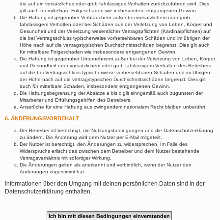
die auf ein vorsätzliches oder grob fahrlässiges Verhalten zurückzuführen sind. Dies
gilt auch für mittelbare Folgeschäden wie insbesondere entgangenen Gewinn.
Die Haftung ist gegenüber Verbrauchern außer bei vorsätzlichem oder grob
fahrlässigem Verhalten oder bei Schäden aus der Verletzung von Leben, Körper und
Gesundheit und der Verletzung wesentlicher Vertragspflichten (Kardinalpflichten) auf
die bei Vertragsschluss typischerweise vorhersehbaren Schäden und im übrigen der
Höhe nach auf die vertragstypischen Durchschnittsschäden begrenzt. Dies gilt auch
für mittelbare Folgeschäden wie insbesondere entgangenen Gewinn.
Die Haftung ist gegenüber Unternehmern außer bei der Verletzung von Leben, Körper
und Gesundheit oder vorsätzlichem oder grob fahrlässigem Verhalten des Betreibers
auf die bei Vertragsschluss typischerweise vorhersehbaren Schäden und im Übrigen
der Höhe nach auf die vertragstypischen Durchschnittsschäden begrenzt. Dies gilt
auch für mittelbare Schäden, insbesondere entgangenen Gewinn.
Die Haftungsbegrenzung der Absätze a bis c gilt sinngemäß auch zugunsten der
Mitarbeiter und Erfüllungsgehilfen des Betreibers.
Ansprüche für eine Haftung aus zwingendem nationalem Recht bleiben unberührt.
6. ÄNDERUNGSVORBEHALT
Der Betreiber ist berechtigt, die Nutzungsbedingungen und die Datenschutzerklärung
zu ändern. Die Änderung wird dem Nutzer per E-Mail mitgeteilt.
Der Nutzer ist berechtigt, den Änderungen zu widersprechen. Im Falle des
Widerspruchs erlischt das zwischen dem Betreiber und dem Nutzer bestehende
Vertragsverhältnis mit sofortiger Wirkung.
Die Änderungen gelten als anerkannt und verbindlich, wenn der Nutzer den
Änderungen zugestimmt hat.
Informationen über den Umgang mit deinen persönlichen Daten sind in der
Datenschutzerklärung enthalten.