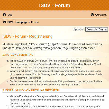
ISDV - Forum
FAQ
Anmelden
ISDV-Homepage
Foren
Sprache:
ISDV - Forum - Registrierung
Mit dem Zugriff auf „ISDV - Forum“ („https://isdv.net/forum“) wird zwischen dir
und dem Betreiber ein Vertrag mit folgenden Regelungen geschlossen:
1. NUTZUNGSVERTRAG
Mit dem Zugriff auf „ISDV - Forum“ (im Folgenden „das Board“) schließt du einen
Nutzungsvertrag mit dem Betreiber des Boards ab (im Folgenden „Betreiber“) und
erklärst dich mit den nachfolgenden Regelungen einverstanden.
Wenn du mit diesen Regelungen nicht einverstanden bist, so darfst du das Board
nicht weiter nutzen. Für die Nutzung des Boards gelten jeweils die an dieser Stelle
veröffentlichten Regelungen.
Der Nutzungsvertrag wird auf unbestimmte Zeit geschlossen und kann von beiden
Seiten ohne Einhaltung einer Frist jederzeit gekündigt werden.
2. EINRÄUMUNG VON NUTZUNGSRECHTEN
Mit dem Erstellen eines Beitrags erteilst du dem Betreiber ein einfaches, zeitlich und
räumlich unbeschränktes und unentgeltliches Recht, deinen Beitrag im Rahmen des
Boards zu nutzen.
Das Nutzungsrecht nach Punkt 2, Unterpunkt a bleibt auch nach Kündigung des