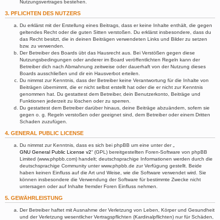
Nutzungsvertrages bestehen.
3. PFLICHTEN DES NUTZERS
Du erklärst mit der Erstellung eines Beitrags, dass er keine Inhalte enthält, die gegen
geltendes Recht oder die guten Sitten verstoßen. Du erklärst insbesondere, dass du
das Recht besitzt, die in deinen Beiträgen verwendeten Links und Bilder zu setzen
bzw. zu verwenden.
Der Betreiber des Boards übt das Hausrecht aus. Bei Verstößen gegen diese
Nutzungsbedingungen oder anderer im Board veröffentlichten Regeln kann der
Betreiber dich nach Abmahnung zeitweise oder dauerhaft von der Nutzung dieses
Boards ausschließen und dir ein Hausverbot erteilen.
Du nimmst zur Kenntnis, dass der Betreiber keine Verantwortung für die Inhalte von
Beiträgen übernimmt, die er nicht selbst erstellt hat oder die er nicht zur Kenntnis
genommen hat. Du gestattest dem Betreiber, dein Benutzerkonto, Beiträge und
Funktionen jederzeit zu löschen oder zu sperren.
Du gestattest dem Betreiber darüber hinaus, deine Beiträge abzuändern, sofern sie
gegen o. g. Regeln verstoßen oder geeignet sind, dem Betreiber oder einem Dritten
Schaden zuzufügen.
4. GENERAL PUBLIC LICENSE
Du nimmst zur Kenntnis, dass es sich bei phpBB um eine unter der „
GNU General Public License v2
“ (GPL) bereitgestellten Foren-Software von phpBB
Limited (www.phpbb.com) handelt; deutschsprachige Informationen werden durch die
deutschsprachige Community unter www.phpbb.de zur Verfügung gestellt. Beide
haben keinen Einfluss auf die Art und Weise, wie die Software verwendet wird. Sie
können insbesondere die Verwendung der Software für bestimmte Zwecke nicht
untersagen oder auf Inhalte fremder Foren Einfluss nehmen.
5. GEWÄHRLEISTUNG
Der Betreiber haftet mit Ausnahme der Verletzung von Leben, Körper und Gesundheit
und der Verletzung wesentlicher Vertragspflichten (Kardinalpflichten) nur für Schäden,